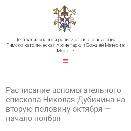
Перейти
к
содержимому
Централизованная религиозная организация
Римско-католическая Архиепархия Божией Матери в
Москве
Главное
меню
Расписание вспомогательного
епископа Николая Дубинина на
вторую половину октября —
начало ноября