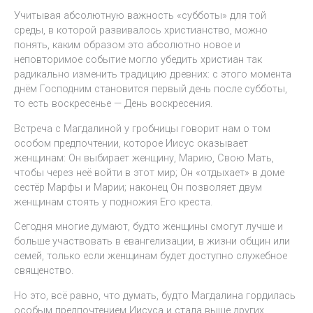
Учитывая абсолютную важность «субботы» для той
среды, в которой развивалось христианство, можно
понять, каким образом это абсолютно новое и
неповторимое событие могло убедить христиан так
радикально изменить традицию древних: с этого момента
днём Господним становится первый день после субботы,
то есть воскресенье — День воскресения.
Встреча с Магдалиной у гробницы говорит нам о том
особом предпочтении, которое Иисус оказывает
женщинам: Он выбирает женщину, Марию, Свою Мать,
чтобы через неё войти в этот мир; Он «отдыхает» в доме
сестёр Марфы и Марии; наконец Он позволяет двум
женщинам стоять у подножия Его креста.
Сегодня многие думают, будто женщины смогут лучше и
больше участвовать в евангелизации, в жизни общин или
семей, только если женщинам будет доступно служебное
священство.
Но это, всё равно, что думать, будто Магдалина гордилась
особым предпочтением Иисуса и стала выше других