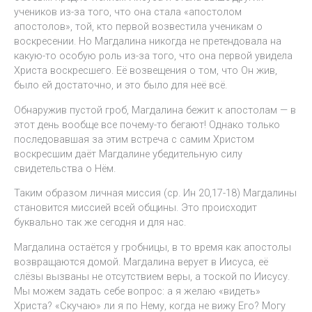
учеников из-за того, что она стала «апостолом
апостолов», той, кто первой возвестила ученикам о
воскресении. Но Магдалина никогда не претендовала на
какую-то особую роль из-за того, что она первой увидела
Христа воскресшего. Её возвещения о том, что Он жив,
было ей достаточно, и это было для неё всё.
Обнаружив пустой гроб, Магдалина бежит к апостолам — в
этот день вообще все почему-то бегают! Однако только
последовавшая за этим встреча с самим Христом
воскресшим даёт Магдалине убедительную силу
свидетельства о Нём.
Таким образом личная миссия (ср. Ин 20,17-18) Магдалины
становится миссией всей общины. Это происходит
буквально так же сегодня и для нас.
Магдалина остаётся у гробницы, в то время как апостолы
возвращаются домой. Магдалина верует в Иисуса, её
слёзы вызваны не отсутствием веры, а тоской по Иисусу.
Мы можем задать себе вопрос: а я желаю «видеть»
Христа? «Скучаю» ли я по Нему, когда не вижу Его? Могу