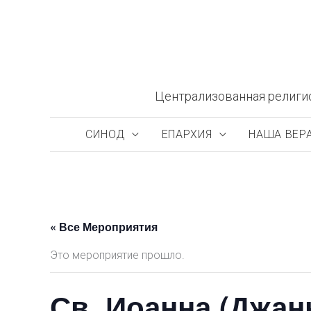
Перейти
к
содержимому
Централизованная религи
СИНОД
ЕПАРХИЯ
НАША ВЕР
« Все Мероприятия
Это мероприятие прошло.
Св. Иоанна (Джан