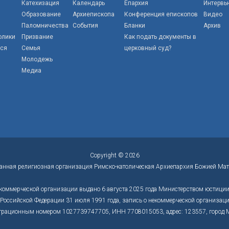
Катехизация
Календарь
Епархия
Интервь
Образование
Архиепископа
Конференция епископов
Видео
Паломничества
События
Бланки
Архив
олики
Призвание
Как подать документы в
тся
Семья
церковный суд?
Молодежь
Медиа
Copyright © 2026
анная религиозная организация Римско-католическая Архиепархия Божией Мат
коммерческой организации выдано 6 августа 2025 года Министерством юстиции 
оссийской Федерации 31 июля 1991 года, запись о некоммерческой организации
трационным номером 1027739747705, ИНН 7708015053, адрес: 123557, город Моск