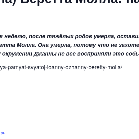
тя неделю, после тяжёлых родов умерла, остав
тта Молла. Она умерла, потому что не захоте
ом окружении Джанны не все восприняли это соб
relya-pamyat-svyatoj-ioanny-dzhanny-beretty-molla/
арь