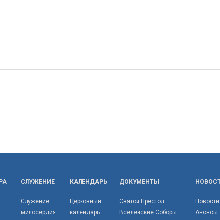
РА
СЛУЖЕНИЕ
КАЛЕНДАРЬ
ДОКУМЕНТЫ
НОВОС
Служение
Церковный
Святой Престол
Новости
милосердия
календарь
Вселенские Соборы
Анонсы