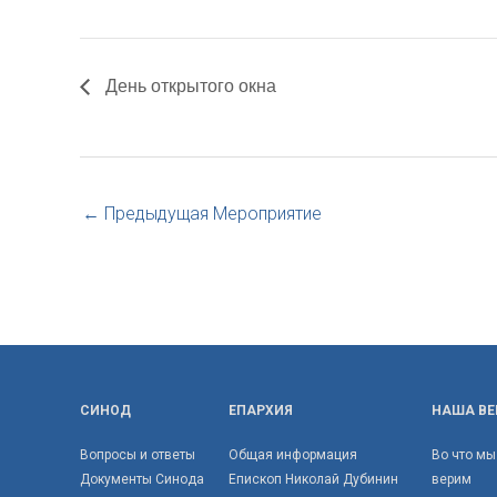
День открытого окна
←
Предыдущая Мероприятие
СИНОД
ЕПАРХИЯ
НАША ВЕ
Вопросы и ответы
Общая информация
Во что мы
Документы Синода
Епископ Николай Дубинин
верим