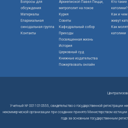
Вопросы для
Архиепископ Павел Пецци,
Кто такие
обсуждения
митрополит на покое
католики?
Материалы
Курия
Как и чем
Епархиальная
Советы
живут кат
синодальная группа
Кафедральный собор
Как моля
Контакты
Приходы
католики
Посвященная жизнь
История
Церковный суд
Книжные издательства
Пожертвовать онлайн
Централизов
Учетный № 0011010555, свидетельство о государственной регистрации не
некоммерческой организации при создании принято Министерством юстиции Р
года за основным государственным регис