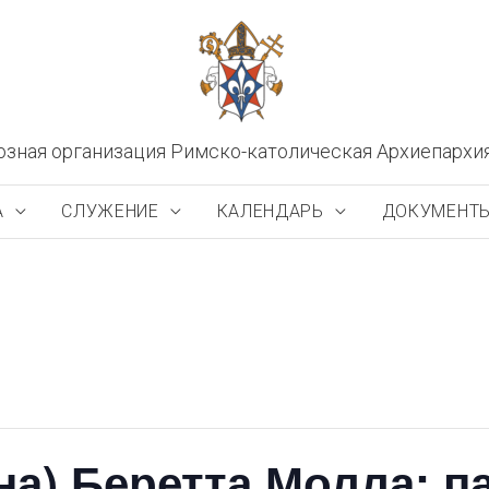
озная организация Римско-католическая Архиепархи
А
СЛУЖЕНИЕ
КАЛЕНДАРЬ
ДОКУМЕНТ
на) Беретта Молла: п