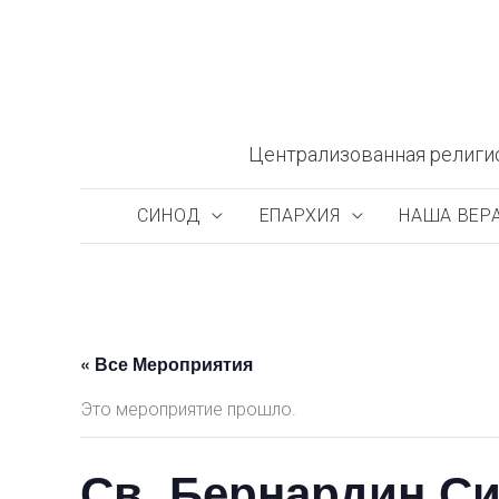
Перейти
к
содержимому
Централизованная религи
СИНОД
ЕПАРХИЯ
НАША ВЕР
« Все Мероприятия
Это мероприятие прошло.
Св. Бернардин Си