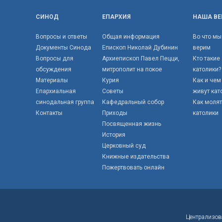
СИНОД
ЕПАРХИЯ
НАША ВЕ
Вопросы и ответы
Общая информация
Во что мы
Документы Синода
Епископ Николай Дубинин
верим
Вопросы для
Архиепископ Павел Пецци,
Кто такие
обсуждения
митрополит на покое
католики?
Материалы
Курия
Как и чем
Епархиальная
Советы
живут кат
синодальная группа
Кафедральный собор
Как моля
Контакты
Приходы
католики
Посвященная жизнь
История
Церковный суд
Книжные издательства
Пожертвовать онлайн
Централизов