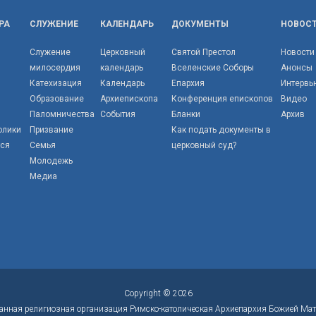
РА
СЛУЖЕНИЕ
КАЛЕНДАРЬ
ДОКУМЕНТЫ
НОВОС
Служение
Церковный
Святой Престол
Новости
милосердия
календарь
Вселенские Соборы
Анонсы
Катехизация
Календарь
Епархия
Интервь
Образование
Архиепископа
Конференция епископов
Видео
Паломничества
События
Бланки
Архив
олики
Призвание
Как подать документы в
тся
Семья
церковный суд?
Молодежь
Медиа
Copyright © 2026
анная религиозная организация Римско-католическая Архиепархия Божией Мат