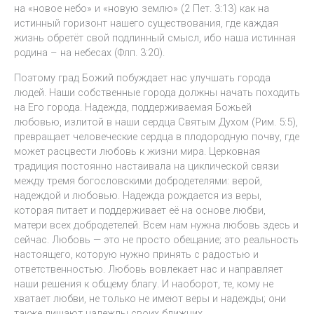
на «новое небо» и «новую землю» (2 Пет. 3:13) как на
истинный горизонт нашего существования, где каждая
жизнь обретёт свой подлинный смысл, ибо наша истинная
родина – на небесах (Флп. 3:20).
Поэтому град Божий побуждает нас улучшать города
людей. Наши собственные города должны начать походить
на Его города. Надежда, поддерживаемая Божьей
любовью, излитой в наши сердца Святым Духом (Рим. 5:5),
превращает человеческие сердца в плодородную почву, где
может расцвести любовь к жизни мира. Церковная
традиция постоянно настаивала на циклической связи
между тремя богословскими добродетелями: верой,
надеждой и любовью. Надежда рождается из веры,
которая питает и поддерживает её на основе любви,
матери всех добродетелей. Всем нам нужна любовь здесь и
сейчас. Любовь — это не просто обещание; это реальность
настоящего, которую нужно принять с радостью и
ответственностью. Любовь вовлекает нас и направляет
наши решения к общему благу. И наоборот, те, кому не
хватает любви, не только не имеют веры и надежды; они
также лишают надежды своих ближних.