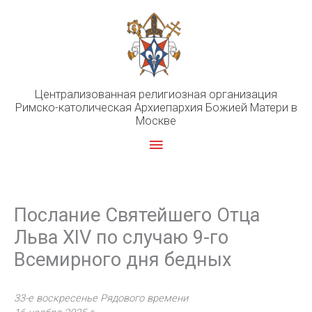
Перейти
к
содержимому
Централизованная религиозная организация
Римско-католическая Архиепархия Божией Матери в
Москве
Главное
меню
Послание Святейшего Отца
Льва XIV по случаю 9-го
Всемирного дня бедных
33-е воскресенье Рядового времени