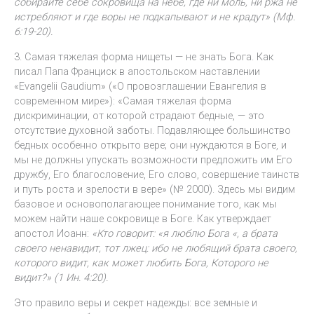
собирайте себе сокровища на небе, где ни моль, ни ржа не
истребляют и где воры не подкапывают и не крадут» (Мф.
6:19-20).
3. Самая тяжелая форма нищеты — не знать Бога. Как
писал Папа Франциск в апостольском наставлении
«Evangelii Gaudium» («О провозглашении Евангелия в
современном мире»): «Самая тяжелая форма
дискриминации, от которой страдают бедные, — это
отсутствие духовной заботы. Подавляющее большинство
бедных особенно открыто вере; они нуждаются в Боге, и
мы не должны упускать возможности предложить им Его
дружбу, Его благословение, Его слово, совершение таинств
и путь роста и зрелости в вере» (№ 2000). Здесь мы видим
базовое и основополагающее понимание того, как мы
можем найти наше сокровище в Боге. Как утверждает
апостол Иоанн:
«Кто говорит: «я люблю Бога «, а брата
своего ненавидит, тот лжец: ибо не любящий брата своего,
которого видит, как может любить Бога, Которого не
видит?» (1 Ин. 4:20).
Это правило веры и секрет надежды: все земные и