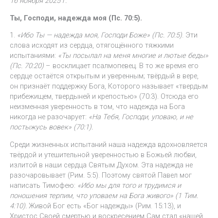
16 ноября 2025 г.
Ты, Господи, надежда моя (Пс. 70:5).
1.
«Ибо Ты — надежда моя, Господи Боже» (Пс. 70:5)
. Эти
слова исходят из сердца, отягощённого тяжкими
испытаниями:
«Ты посылал на меня многие и лютые беды»
(Пс. 70:20)
– восклицает псалмопевец. В то же время его
сердце остаётся открытым и уверенным; твёрдый в вере,
он признаёт поддержку Бога, Которого называет «твердым
прибежищем, твердыней и крепостью» (70:3). Отсюда его
неизменная уверенность в том, что надежда на Бога
никогда не разочарует:
«На Тебя, Господи, уповаю, и не
постыжусь вовек» (70:1).
Среди жизненных испытаний наша надежда вдохновляется
твёрдой и утешительной уверенностью в Божьей любви,
излитой в наши сердца Святым Духом. Эта надежда не
разочаровывает (Рим. 5:5). Поэтому святой Павел мог
написать Тимофею:
«Ибо мы для того и трудимся и
поношения терпим, что уповаем на Бога живого» (1 Тим.
4:10).
Живой Бог есть «Бог надежды» (Рим. 15:13), и
Христос Своей смертью и воскресением Сам стал «нашей