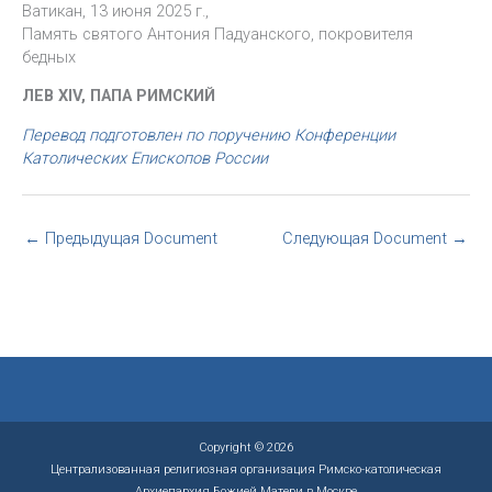
Ватикан, 13 июня 2025 г.,
Память святого Антония Падуанского, покровителя
бедных
ЛЕВ XIV, ПАПА РИМСКИЙ
Перевод подготовлен по поручению Конференции
Католических Епископов России
←
Предыдущая Document
Следующая Document
→
Copyright © 2026
Централизованная религиозная организация Римско-католическая
Архиепархия Божией Матери в Москве