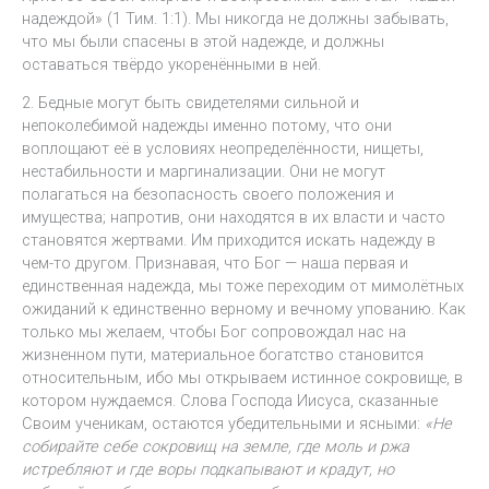
надеждой» (1 Тим. 1:1). Мы никогда не должны забывать,
что мы были спасены в этой надежде, и должны
оставаться твёрдо укоренёнными в ней.
2. Бедные могут быть свидетелями сильной и
непоколебимой надежды именно потому, что они
воплощают её в условиях неопределённости, нищеты,
нестабильности и маргинализации. Они не могут
полагаться на безопасность своего положения и
имущества; напротив, они находятся в их власти и часто
становятся жертвами. Им приходится искать надежду в
чем-то другом. Признавая, что Бог — наша первая и
единственная надежда, мы тоже переходим от мимолётных
ожиданий к единственно верному и вечному упованию. Как
только мы желаем, чтобы Бог сопровождал нас на
жизненном пути, материальное богатство становится
относительным, ибо мы открываем истинное сокровище, в
котором нуждаемся. Слова Господа Иисуса, сказанные
Своим ученикам, остаются убедительными и ясными:
«Не
собирайте себе сокровищ на земле, где моль и ржа
истребляют и где воры подкапывают и крадут, но