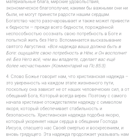
материальные блага, мирские удовольствия,
экономическое благополучие, какими бы важными они ни
были, не могут принести радости нашим сердцам.
Богатство часто разочаровывает и также может привести
к бедности — прежде всего бедности, порождённой
неспособностью осознать свою потребность в Боге и
попыткой жить без Него. Вспоминается высказывание
святого Августина:
«Вся надежда ваша должна быть в
Боге: ощущайте свою потребность в Нём, и Он восполнит
её. Без Него всё, чем вы владеете, сделает вас ещё
более
несчастными
» (Комментарий на Пс.85:3).
4. Слово Божье говорит нам, что христианская надежда –
это уверенность на каждом этапе жизненного пути,
поскольку она зависит не от наших человеческих сил, а от
обещаний Бога, Который всегда верен. Поэтому с самого
начала христиане отождествляли надежду с символом
якоря, который обеспечивает стабильность и
безопасность. Христианская надежда подобна якорю,
который укореняет наши сердца в обещании Господа
Иисуса, спасшего нас Своей смертью и воскресением, и
вновь грядущего. Эта надежда продолжает указывать нам