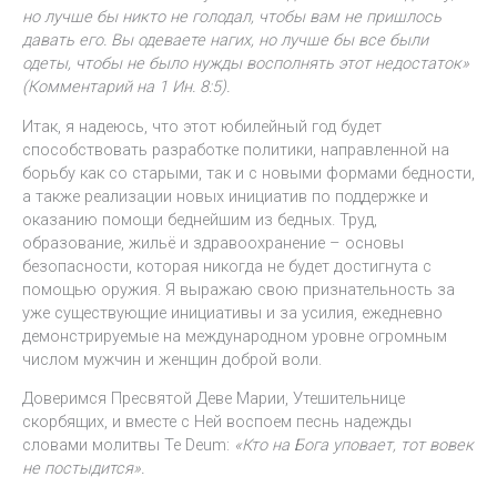
но лучше бы никто не голодал, чтобы вам не пришлось
давать его. Вы одеваете нагих, но лучше бы все были
одеты, чтобы не было нужды восполнять этот недостаток»
(Комментарий на 1 Ин. 8:5).
Итак, я надеюсь, что этот юбилейный год будет
способствовать разработке политики, направленной на
борьбу как со старыми, так и с новыми формами бедности,
а также реализации новых инициатив по поддержке и
оказанию помощи беднейшим из бедных. Труд,
образование, жильё и здравоохранение – основы
безопасности, которая никогда не будет достигнута с
помощью оружия. Я выражаю свою признательность за
уже существующие инициативы и за усилия, ежедневно
демонстрируемые на международном уровне огромным
числом мужчин и женщин доброй воли.
Доверимся Пресвятой Деве Марии, Утешительнице
скорбящих, и вместе с Ней воспоем песнь надежды
словами молитвы Te Deum:
«
Кто на Бога уповает, тот вовек
не постыдится
».