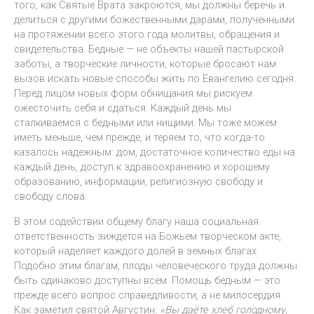
того, как Святые Врата закроются, мы должны беречь и
делиться с другими божественными дарами, полученными
на протяжении всего этого года молитвы, обращения и
свидетельства. Бедные — не объекты нашей пастырской
заботы, а творческие личности, которые бросают нам
вызов искать новые способы жить по Евангелию сегодня.
Перед лицом новых форм обнищания мы рискуем
ожесточить себя и сдаться. Каждый день мы
сталкиваемся с бедными или нищими. Мы тоже можем
иметь меньше, чем прежде, и теряем то, что когда-то
казалось надежным: дом, достаточное количество еды на
каждый день, доступ к здравоохранению и хорошему
образованию, информации, религиозную свободу и
свободу слова.
В этом содействии общему благу наша социальная
ответственность зиждется на Божьем творческом акте,
который наделяет каждого долей в земных благах.
Подобно этим благам, плоды человеческого труда должны
быть одинаково доступны всем. Помощь бедным — это
прежде всего вопрос справедливости, а не милосердия.
Как заметил святой Августин:
«Вы даёте хлеб голодному,