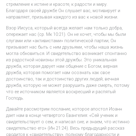
стремление к истине и красоте, к радости и миру.
Благодаря своей дружбе Он слушает вас, мотивирует и
направляет, призывая каждого из вас к новой жизни.
Взор Иисуса, который всегда желает нам только добра,
опережает нас (ср. Мк 10:21). Он не хочет, чтобы мы были
слугами или «активистами» политической партии; Он
призывает нас быть с ним друзьями, чтобы наша жизнь
могла обновиться. И свидетельство возникает спонтанно
из радостной новизны этой дружбы. Это уникальная
дружба, которая дарует нам общение с Богом; верная
дружба, которая помогает нам осознать как свое
достоинство, так и достоинство других людей; вечная
дружба, которую не может разрушить даже смерть, потому
что ее источником является воскресший и распятый
Господь.
Давайте рассмотрим послание, которое апостол Иоанн
дает нам в конце четвертого Евангелия: «Сей ученик и
свидетельствует о сем, и написал сие; и знаем, что истинно
свидетельство его» (Ин 21:24). Весь предыдущий рассказ
сводится к «свидетельству», полному благодарности и