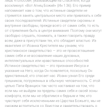
лишь «голосом», указывающим на Спасителя, когда
воскликнул: «Вот Агнец Божий» (Ин 1:36). Его пример
напоминает нам о том, что истинные свидетели не
стремятся занять центральное место или привязать к себе
своих последователей. Истинные свидетели скромны и
внутренне свободны, прежде всего от самих себя, то есть
от стремления быть в центре внимания. Поэтому они могут
свободно слушать, понимать, а также говорить правду
всем, даже в присутствии тех, кто обладает властью. Из
евангелия от Иоанна Крестителя мы узнаем, что
христианское свидетельство — это не провозглашение
самих себя и не восхваление наших духовных,
интеллектуальных или нравственных способностей.
Истинное свидетельство — это признание Иисуса и
указание на Него, когда Он появляется, поскольку Он
единственный, кто спасает нас. Иоанн узнал Его среди
грешников, погруженных в обычную человечность. С этой
целью Папа Франциск так часто настаивал на том, что
если мы не выйдем за пределы самих себя и своей зоны
комфорта, если мы не обратимся к бедным и тем, кто
чувствует себя исключенными из Царства Божьего, мы не
сможем встретиться со Христом и свидетельствовать о