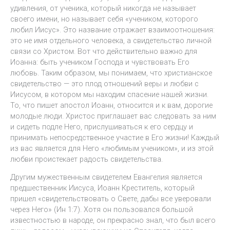
удивления, от ученика, который никогда не называет
своего имени, но называет себя «учеником, которого
любил Иисус». Это название отражает взаимоотношения:
это не имя отдельного человека, а свидетельство личной
связи со Христом. Вот что действительно важно для
Иоанна: быть учеником Господа и чувствовать Его
любовь. Таким образом, мы понимаем, что христианское
свидетельство — это плод отношений веры и любви с
Иисусом, в котором мы находим спасение нашей жизни.
То, что пишет апостол Иоанн, относится и к вам, дорогие
молодые люди. Христос приглашает вас следовать за ним
и сидеть подле Него, прислушиваться к его сердцу и
принимать непосредственное участие в Его жизни! Каждый
из вас является для Него «любимым учеником», и из этой
любви проистекает радость свидетельства.
Другим мужественным свидетелем Евангелия является
предшественник Иисуса, Иоанн Креститель, который
пришел «свидетельствовать о Свете, дабы все уверовали
через Него» (Ин 1:7). Хотя он пользовался большой
известностью в народе, он прекрасно знал, что был всего