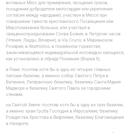
вотивных Месс для примирения, прощения грехов,
поощрения добродетели милосердия или укрепления
согласия между народами); участвуя в Мессе при
совершении таинств христианского Посвящения или
Миропомазания больных; или участвуя в
священнопраздновании Слова Божия; в Литургии часов
(Чтения, Лауды, Вечерни); в Via Crucis; в Марианском
Розарии; в Akathistos; в покаянном торжестве,
заканчивающемся индивидуальной исповедью кающихся,
как установлено в обряде Покаяния (Форма II);
в Риме: посетив хотя бы в одну из четырех главных
папских базилик, а именно собор Святого Петра в
Ватикане, Латеранскую базилику, базилику Санта-Мария-
Маджоре и базилику Святого Павла за городскими
стенами;
на Святой Земле: посетив хотя бы в одну из трех базилик,
а именно храм Гроба Господня в Иерусалиме, базилику
Рождества Христова в Вифлееме, базилику Благовещения
в Назарете;