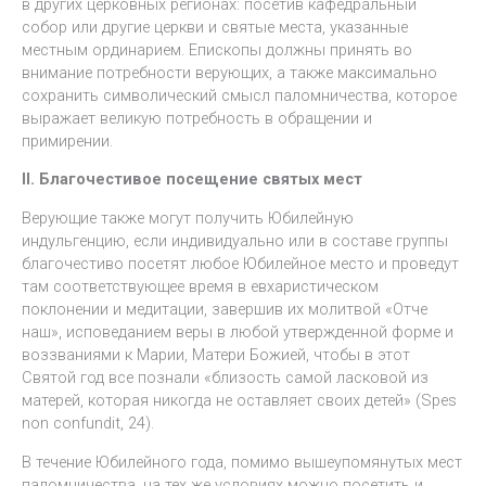
в других церковных регионах: посетив кафедральный
собор или другие церкви и святые места, указанные
местным ординарием. Епископы должны принять во
внимание потребности верующих, а также максимально
сохранить символический смысл паломничества, которое
выражает великую потребность в обращении и
примирении.
II. Благочестивое посещение святых мест
Верующие также могут получить Юбилейную
индульгенцию, если индивидуально или в составе группы
благочестиво посетят любое Юбилейное место и проведут
там соответствующее время в евхаристическом
поклонении и медитации, завершив их молитвой «Отче
наш», исповеданием веры в любой утвержденной форме и
воззваниями к Марии, Матери Божией, чтобы в этот
Святой год все познали «близость самой ласковой из
матерей, которая никогда не оставляет своих детей» (Spes
non confundit, 24).
В течение Юбилейного года, помимо вышеупомянутых мест
паломничества, на тех же условиях можно посетить и