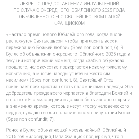
ДЕКРЕТ О ПРЕДОСТАВЛЕНИИ ИНДУЛЬГЕНЦИЙ
ПО СЛУЧАЮ ОЧЕРЕДНОГО ЮБИЛЕЙНОГО 2025 ГОДА,
ОБЪЯВЛЕННОГО ЕГО СВЯТЕЙШЕСТВОМ ПАПОЙ
ФРАНЦИСКОМ
«Настало время нового Юбилейного года, когда вновь
распахнутся Святые двери, чтобы пригласить всех к
переживанию Божьей любви» (Spes non confundit, 6). В
Булле об объявлении очередного Юбилейного 2025 года в
текущий исторический момент, когда «забыв об ужасах
прошлого, человечество подвергается новому тяжелому
испытанию, а многие народы угнетены жестоким
насилием» (Spes non confundit, 8), Святейший Отец
призывает всех христиан стать паломниками надежды. Эта
добродетель прежде всего черпается в благодати Божией и
в полноте Его милосердия и должна быть заново открыта
в знамениях времен, которые несут «тоску человеческого
сердца, нуждающегося в спасительном присутствии Бога»
(Spes non confundit, 7).
Ранее в Булле, объявляющей чрезвычайный Юбилейный
2015 год милосердия, Папа Франциск подчеркнул, что в