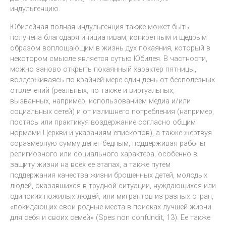
индульгенцию.
Юбилейная полная индульгенция также может быть
получена благодаря инициативам, конкретным и щедрым
образом воплощающим в жизнь дух покаяния, который в
некотором смысле является сутью Юбилея. В частности,
можно заново открыть покаянный характер пятницы,
воздерживаясь по крайней мере один день от бесполезных
отвлечений (реальных, но также и виртуальных,
вызванных, например, использованием медиа и/или
социальных сетей) и от излишнего потребления (например,
постясь или практикуя воздержание согласно общим
нормами Церкви и указаниям епископов), а также жертвуя
соразмерную сумму денег бедным, поддерживая работы
религиозного или социального характера, особенно в
защиту жизни на всех ее этапах, а также путем
поддержания качества жизни брошенных детей, молодых
людей, оказавшихся в трудной ситуации, нуждающихся или
одиноких пожилых людей, или мигрантов из разных стран,
«покидающих свои родные места в поисках лучшей жизни
для себя и своих семей» (Spes non confundit, 13). Ее также