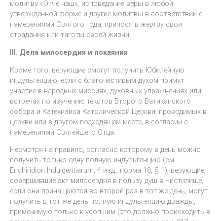
молитву «Отче наш», исповедание веры в любой
утвержденной форме и другие молитвы в соответствии с
намерениями Святого года, принося в жертву свои
страдания или тяготы своей жизни.
III. Дела милосердия и покаяния
Кроме того, верующие смогут получить Юбилейную
индульгенцию, если с благочестивым духом примут
участие в народных миссиях, духовных упражнениях или
встречах по изучению текстов Второго Ватиканского
собора и Катехизиса Католической Церкви, проводимых в
церкви или в другом подходящем месте, в согласии с
намерениями Святейшего Отца.
Несмотря на правило, согласно которому в день можно
получить только одну полную индульгенцию (см.
Enchiridion Indulgentiarum, 4 изд., норма 18, § 1), верующие,
совершившие акт милосердия в пользу душ в Чистилище,
если они причащаются во второй раз в тот же день, могут
получить в тот же день полную индульгенцию дважды,
применимую только к усопшим (это должно происходить в