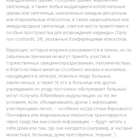
святилища, а также любые выдающиеся коллегиальные
церкви или святилища, назначенные каждым диоцезным
или епархиальным епископом, а также национальные или
международные святилища, «святые места приветствия и
особые пространства для возрождения надежды» (Spes
non confundit, 24), указанные Конференциями епископов.
Верующие, которые искренне раскаиваются в грехах, но по
серьезным причинам не могут принять участие в
торжественных священнопразднованиях, паломничествах
и благочестивых визитах (особенно монахи и монахини,
находящиеся в затворе, пожилые люди, больные,
заключенные, а также те, кто в больнице или других
учреждениях по уходу постоянно обслуживает больных)
могут получить Юбилейную индульгенцию на тех же
условиях, если, объединившись духом с верующими,
участвующими лично, — особенно когда слова Верховного
Понтифика или епархиальных епископов транслируются
через средства массовой информации, — будут читать у
себя дома или там, где они находятся (например, в часовне
монастыря, больнице, доме престарелых, тюрьме…)