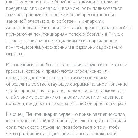
или присоединятся к юбилейным паломничествам за
пределами своих епархий, возможность пользоваться
теми же правами, которые им были предоставлены
законной властью в их собственных епархиях.
Апостольская Пенитенциария также предоставляет особые
полномочия пенитенциариям папских базилик в Риме, а
также каноникам-пенетенциариям или епархиальным
пенитенциариям, учрежденным в отдельных церковных
округах.
Исповедники, с любовью наставляя верующих о тяжести
грехов, к которым применяются ограничение или
порицание, должны с пастырским милосердием
определить соответствующее сакраментальное покаяние,
чтобы привести кающегося, насколько это возможно, к
стабильному раскаянию и, в зависимости от характера
вопроса, предложить возместить любой вред или ущерб.
Наконец, Пенитенциария сердечно призывает епископов,
как носителей тройной munus учительства, управления и
святительского служения, позаботиться о том, чтобы
четко разъяснить предлагаемые здесь положения и