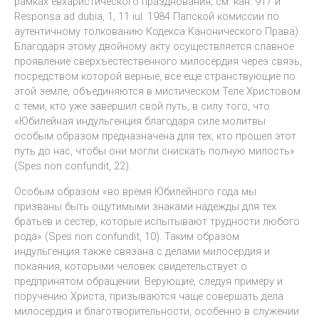
рамках евхаристического празднования; см. кан. 917 и
Responsa ad dubia, 1, 11 iul. 1984 Папской комиссии по
аутентичному толкованию Кодекса Канонического Права).
Благодаря этому двойному акту осуществляется славное
проявление сверхъестественного милосердия через связь,
посредством которой верные, все еще странствующие по
этой земле, объединяются в мистическом Теле Христовом
с теми, кто уже завершил свой путь, в силу того, что
«Юбилейная индульгенция благодаря силе молитвы
особым образом предназначена для тех, кто прошел этот
путь до нас, чтобы они могли снискать полную милость»
(Spes non confundit, 22).
Особым образом «во время Юбилейного года мы
призваны быть ощутимыми знаками надежды для тех
братьев и сестер, которые испытывают трудности любого
рода» (Spes non confundit, 10). Таким образом
индульгенция также связана с делами милосердия и
покаяния, которыми человек свидетельствует о
предпринятом обращении. Верующие, следуя примеру и
поручению Христа, призываются чаще совершать дела
милосердия и благотворительности, особенно в служении