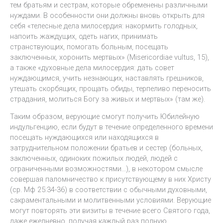
тем братьям и сестрам, которые обременены различными
нуждами. В особенности они должны вновь открыть для
себя «телесные дела милосердия: накормить голодных,
напоить жаждущих, одеть нагих, принимать
странствующих, помогать больным, посещать
заключенных, хоронить мертвых» (Misericordiae vultus, 15),
а также «духовные дела милосердия: дать совет
нуждающимся, учить незнающих, наставлять грешников,
утешать скорбящих, прощать обиды, терпеливо переносить
страдания, молиться Богу за живых и мертвых» (там же).
Таким образом, верующие смогут получить Юбилейную
индульгенцию, если будут в течение определенного времени
посещать нуждающихся или находящихся в
затруднительном положении братьев и сестер (больных,
заключенных, одиноких пожилых людей, людей с
ограниченными возможностями…), в некотором смысле
совершая паломничество к присутствующему в них Христу
(ср. Мф 25:34-36) в соответствии с обычными духовными,
сакраментальными и молитвенными условиями. Верующие
могут повторять эти визиты в течение всего Святого года,
даже ежедневно, получая каждый раз полную