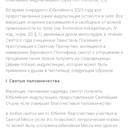
Во время очередного Юбилейного 2025 года все
предоставленные ранее индульгенции остаются в силе. Все
верующие, искренне раскаявшиеся и свободные от всякой
привязанности ко греху (см. Enchiridion Indulgentiarum, IV
изд., норм. 20, § 1), движимые духом милосердия, в течение
Святого года очищенные Таинством Покаяния и
приступившие к Святому Причастию, молящиеся в
намерениях Верховного Понтифика, смогут с отпущением и
прощением своих грехов получить из сокровищницы
Церкви полную индульгенцию, которая может быть
применена к душам в Чистилище, следующим образом.
I. Святые паломничества
Верующие, паломники надежды, смогут получить
Юбилейную индульгенцию, предоставленную Святейшим
Отцом, если совершат благочестивое паломничество:
в любое святое место Юбилея: благочестиво участвуя в
Святой Мессе (если это позволяют литургические нормы,
то может быть отслужена юбилейная Месса или одна из