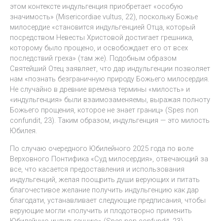
этом контексте индульгенция приобретает «особую
значимость» (Misericordiae vultus, 22), поскольку Божье
милосердие «становится индульгенцией Отца, который
посредством Невесты Христовой достигает грешника,
которому было прощено, и освобождает его от всех
последствий греха» (там же). Подобным образом
Святейший Отец заявляет, что дар индульгенции позволяет
нам «познать безграничную природу Божьего милосердия.
Не случайно в древние времена термины «милость» и
«индульгенция» были взаимозаменяемы, выражая полноту
Божьего прощения, которое не знает границ» (Spes non
confundit, 23). Таким образом, индульгенция — это милость
Юбилея.
По случаю очередного Юбилейного 2025 года по воле
Верховного Понтифика «Суд милосердия», отвечающий за
все, что касается предоставления и использования
индульгенций, желая поощрить души верующих и питать
благочестивое желание получить индульгенцию как дар
благодати, устанавливает следующие предписания, чтобы
верующие могли «получить и плодотворно применить
Юбилейную индульгенцию» (Spes non confundit, 23).