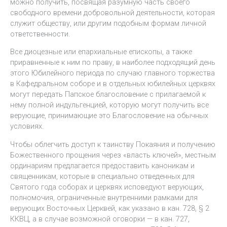
можно получить, посвящая разумную часть своего
свободного времени добровольной деятельности, которая
служит обществу, или другим подобным формам личной
ответственности.
Все диоцезные или епархиальные епископы, а также
приравненные к ним по праву, в наиболее подходящий день
этого Юбилейного периода по случаю главного торжества
в Кафедральном соборе и в отдельных юбилейных церквях
могут передать Папское благословение с прилагаемой к
нему полной индульгенцией, которую могут получить все
верующие, принимающие это Благословение на обычных
условиях.
Чтобы облегчить доступ к таинству Покаяния и получению
Божественного прощения через «власть ключей», местным
ординариям предлагается предоставить каноникам и
священникам, которые в специально отведенных для
Святого года соборах и церквях исповедуют верующих,
полномочия, ограниченные внутренними рамками для
верующих Восточных Церквей, как указано в кан. 728, § 2
ККВЦ, а в случае возможной оговорки — в кан. 727,