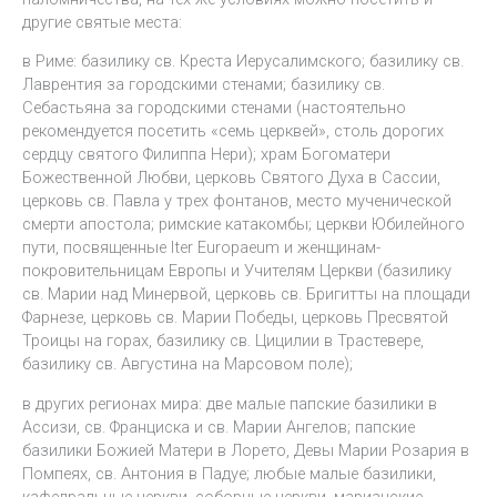
другие святые места:
в Риме: базилику св. Креста Иерусалимского; базилику св.
Лаврентия за городскими стенами; базилику св.
Себастьяна за городскими стенами (настоятельно
рекомендуется посетить «семь церквей», столь дорогих
сердцу святого Филиппа Нери); храм Богоматери
Божественной Любви, церковь Святого Духа в Сассии,
церковь св. Павла у трех фонтанов, место мученической
смерти апостола; римские катакомбы; церкви Юбилейного
пути, посвященные Iter Europaeum и женщинам-
покровительницам Европы и Учителям Церкви (базилику
св. Марии над Минервой, церковь св. Бригитты на площади
Фарнезе, церковь св. Марии Победы, церковь Пресвятой
Троицы на горах, базилику св. Цицилии в Трастевере,
базилику св. Августина на Марсовом поле);
в других регионах мира: две малые папские базилики в
Ассизи, св. Франциска и св. Марии Ангелов; папские
базилики Божией Матери в Лорето, Девы Марии Розария в
Помпеях, св. Антония в Падуе; любые малые базилики,
кафедральные церкви, соборные церкви, марианские