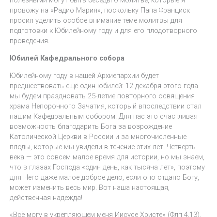
полезными могут быть беседы о молитве, которые я
провожу на «Радио Мария», поскольку Папа Франциск
просил уделить особое внимание теме молитвы для
подготовки к Юбилейному году и для его плодотворного
проведения.
Юбилей Кафедрального собора
Юбилейному году в нашей Архиепархии будет
предшествовать ещё один юбилей: 12 декабря этого года
мы будем праздновать 25-летие повторного освящения
храма Непорочного Зачатия, который впоследствии стал
нашим Кафедральным собором. Для нас это счастливая
возможность благодарить Бога за возрождение
Католической Церкви в России и за многочисленные
плоды, которые мы увидели в течение этих лет. Четверть
века — это совсем малое время для истории, но мы знаем,
что в глазах Господа «один день, как тысяча лет», поэтому
для Него даже малое доброе дело, если оно отдано Богу,
может изменить весь мир. Вот наша настоящая,
действенная надежда!
«Всё могу в укрепляющем меня Иисусе Христе» (Флп 4,13).