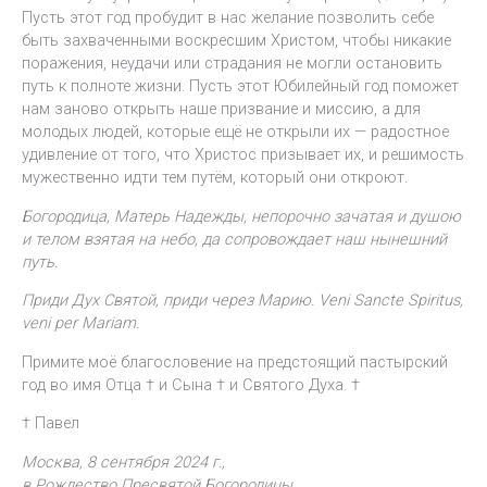
Пусть этот год пробудит в нас желание позволить себе
быть захваченными воскресшим Христом, чтобы никакие
поражения, неудачи или страдания не могли остановить
путь к полноте жизни. Пусть этот Юбилейный год поможет
нам заново открыть наше призвание и миссию, а для
молодых людей, которые ещё не открыли их — радостное
удивление от того, что Христос призывает их, и решимость
мужественно идти тем путём, который они откроют.
Богородица, Матерь Надежды, непорочно зачатая и душою
и телом взятая на небо, да сопровождает наш нынешний
путь.
Приди Дух Святой, приди через Марию. Veni Sancte Spiritus,
veni per Mariam.
Примите моё благословение на предстоящий пастырский
год во имя Отца † и Сына † и Святого Духа. †
† Павел
Москва, 8 сентября 2024 г.,
в Рождество Пресвятой Богородицы