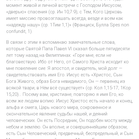
момент живой и личной встречи с Господом Иисусом,
«дверью» спасения (ср. Ин 10,7.9); с Тем, Кого Церковь
имеет миссию провозглашать всегда, везде и всем как
«надежду нашу» (ср. 1Тим 1,1)» (Франциск, Булла Spes non
confundit, 1).
В связи с этим я вспоминаю замечательные слова,
которые Святой Папа Павел VI сказал больше пятидесяти
лет тому назад на Филиппинах: «Горе мне, если не
благовествую. Ибо от Него, от Самого Христа исходит ко
мне повеление сие. Я апостол, и свидетель, мой долг —
свидетельствовать имя Его. Иисус есть «Христос, Сын
Бога Живого, образ Бога невидимого, Он — первенец из
всякой твари, в Нём всё существует» (ср. Кол 1,15-17; 1Кор
15,20)… Посему вам, христиане, повторяю я имя Его, ко
всем же людям вопию: Иисус Христос есть начало и конец,
альфа и омега, Царь нового мира, сокровенное и
окончательное явление судьбы нашей, и деяний
человеческих. Он есть Посредник, Он подобен мосту между
небом и землёю. Он вполне, и совершеннейшим образом,
есть Сын Человеческий, предвечный, беспредельный, и Сын