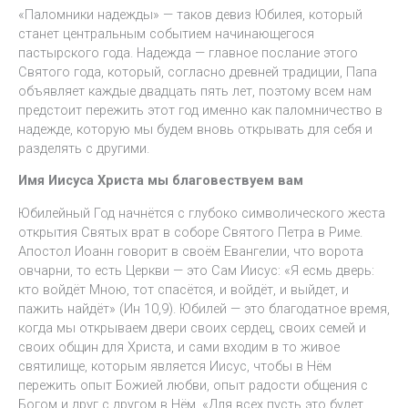
«Паломники надежды» — таков девиз Юбилея, который
станет центральным событием начинающегося
пастырского года. Надежда — главное послание этого
Святого года, который, согласно древней традиции, Папа
объявляет каждые двадцать пять лет, поэтому всем нам
предстоит пережить этот год именно как паломничество в
надежде, которую мы будем вновь открывать для себя и
разделять с другими.
Имя Иисуса Христа мы благовествуем вам
Юбилейный Год начнётся с глубоко символического жеста
открытия Святых врат в соборе Святого Петра в Риме.
Апостол Иоанн говорит в своём Евангелии, что ворота
овчарни, то есть Церкви — это Сам Иисус: «Я есмь дверь:
кто войдёт Мною, тот спасётся, и войдёт, и выйдет, и
пажить найдёт» (Ин 10,9). Юбилей — это благодатное время,
когда мы открываем двери своих сердец, своих семей и
своих общин для Христа, и сами входим в то живое
святилище, которым является Иисус, чтобы в Нём
пережить опыт Божией любви, опыт радости общения с
Богом и друг с другом в Нём. «Для всех пусть это будет