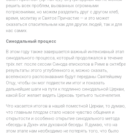
решить всех проблем, вызванных огромными
потрясениями, но можем разделить друг с другом хлеб,
время, молитву и Святое Причастие — и это может
оказаться спасительным как для других людей, так и для
нас самих.
Синодальный процесс
В этом году также завершается важный интенсивный этап
синодального процесса, который продолжался в течение
трёх лет: после сессии Синода епископов в Риме в октябре
результаты этого углубленного и, можно сказать,
вселенского распознавания будут переданы Святейшему
Отцу, чтобы он мог подвести им итог и показать
дальнейшие шаги на пути к подлинно синодальной Церкви,
какой Бог желает видеть Церковь третьего тысячелетия.
Что касается итогов в нашей поместной Церкви, то думаю,
что главным плодом стало новое чувство общения и
открытости и особенно открытие синодального метода
«беседы в Духе» или духовной беседы. Я думаю, что на
этом этапе нам необходимо не потерять того, что было