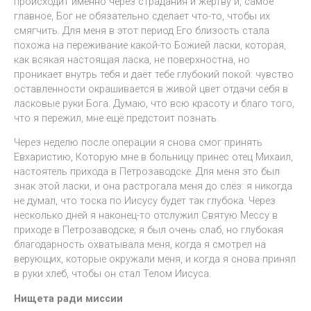
происходит именно через страдания и жертву и, самое
главное, Бог не обязательно сделает что-то, чтобы их
смягчить. Для меня в этот период Его близость стала
похожа на переживание какой-то Божией ласки, которая,
как всякая настоящая ласка, не поверхностна, но
проникает внутрь тебя и даёт тебе глубокий покой: чувство
оставленности окрашивается в живой цвет отдачи себя в
ласковые руки Бога. Думаю, что всю красоту и благо того,
что я пережил, мне ещё предстоит познать.
Через неделю после операции я снова смог принять
Евхаристию, Которую мне в больницу принес отец Михаил,
настоятель прихода в Петрозаводске. Для меня это был
знак этой ласки, и она растрогала меня до слёз: я никогда
не думал, что тоска по Иисусу будет так глубока. Через
несколько дней я наконец-то отслужил Святую Мессу в
приходе в Петрозаводске; я был очень слаб, но глубокая
благодарность охватывала меня, когда я смотрел на
верующих, которые окружали меня, и когда я снова принял
в руки хлеб, чтобы он стал Телом Иисуса.
Нищета ради миссии