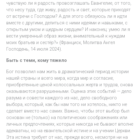
чувствую ли я радость провозглашать Евангелие, от того,
что несу туда, где живу, радость и свет, которые приходят
от встречи с Господом? А для этого обязуюсь ли я идти
вместе с другими, делиться с ними идеями и навыками, с
открытым умом и щедрым сердцем? И наконец: умею ли я
вести умеренный образ жизни, внимательный к нуждам
моих братьев и сестёр?» (Франциск, Молитва Ангел
Господень, 14 июля 2024).
Быть с теми, кому тяжело
Бог позволил нам жить в драматический период истории
нашей страны и всего мира, когда мир и согласие,
приобретенные ценой колоссальных жертв и трудов, снова
оказываются разрушенными. Оценка этих событий — дело
разума и совести каждого из нас, дело свободного
выбора, который, как бы нам того ни хотелось, никто не
сделает вместо нас самих. Важно, чтобы этот выбор был
основан не (только) на политических соображениях или
личных предпочтениях, которые никогда не бывают вполне
адекватны, но на евангельской истине и на учении Церкви.
Эта истина требует от нас, прежде всего, несмотря ни на