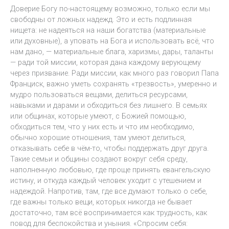
Доверие Богу по-настоящему возможно, только если мы
свободны от ложных надежд. Это и есть подлинная
нищета: не надеяться на наши богатства (материальные
или духовные), а уповать на Бога и использовать всё, что
нам дано, — материальные блага, харизмы, дары, таланты
— ради той миссии, которая дана каждому верующему
через призвание. Ради миссии, как много раз говорил Папа
Франциск, важно уметь сохранять «трезвость», умеренно и
мудро пользоваться вещами, делиться ресурсами,
навыками и дарами и обходиться без лишнего. В семьях
или общинах, которые умеют, с Божией помощью,
обходиться тем, что у них есть и что им необходимо,
обычно хорошие отношения, там умеют делиться,
отказывать себе в чём-то, чтобы поддержать друг друга.
Такие семьи и общины создают вокруг себя среду,
наполненную любовью, где проще принять евангельскую
истину, и откуда каждый человек уходит с утешением и
надеждой. Напротив, там, где все думают только о себе,
где важны только вещи, которых никогда не бывает
достаточно, там всё воспринимается как трудность, как
повод для беспокойства и уныния. «Спросим себя: