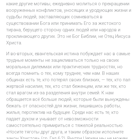
какие другие мотивы, ежедневно молиться о прекращении
вооруженных конфликтов, уносящих и уродующих жизни и
судьбы людей, заставляющих сомневаться в
существовании Бога или принимать Его за жестокого
тирана, берущего сторону одних людей или народов и
проклинающего других. Это не Бог Библии, не Отец Иисуса
Христа.
И во-вторых, евангельская истина побуждает нас в самые
трудные моменты не зацикливаться только на своих
моральных дилеммах или практических трудностях, но
всегда помнить о тех, кому труднее, чем нам. В наших
общинах есть те, кто потерял своих близких, — тех, кто пал
жертвой насилия, тех, кто стал беженцем, или же тех, кто
стал врагом из-за разделения внутри семей. К нам
обращается всё больше людей, которые были вынуждены
бежать от опасностей для жизни, лишившись работы,
жилья, перспектив на будущее. Среди нас есть те, кто
падает духом и унывает от невозможности
самостоятельно примириться с тяжелой реальностью.
«Носите тяготы друг друга, и таким образом исполните
закон Христов» (ср. Гал 6,2). Внутри Церкви мы не можем