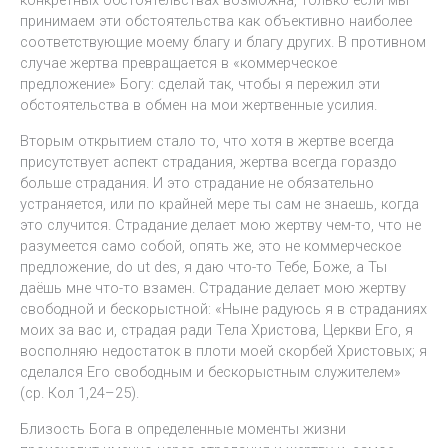
конкретных обстоятельствах возможна, только если мы
принимаем эти обстоятельства как объективно наиболее
соответствующие моему благу и благу других. В противном
случае жертва превращается в «коммерческое
предложение» Богу: сделай так, чтобы я пережил эти
обстоятельства в обмен на мои жертвенные усилия.
Вторым открытием стало то, что хотя в жертве всегда
присутствует аспект страдания, жертва всегда гораздо
больше страдания. И это страдание не обязательно
устраняется, или по крайней мере ты сам не знаешь, когда
это случится. Страдание делает мою жертву чем-то, что не
разумеется само собой, опять же, это не коммерческое
предложение, do ut des, я даю что-то Тебе, Боже, а Ты
даёшь мне что-то взамен. Страдание делает мою жертву
свободной и бескорыстной: «Ныне радуюсь я в страданиях
моих за вас и, страдая ради Тела Христова, Церкви Его, я
восполняю недостаток в плоти моей скорбей Христовых; я
сделался Его свободным и бескорыстным служителем»
(ср. Кол 1,24–25).
Близость Бога в определенные моменты жизни