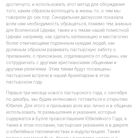
достигнуто, и использовать этот метод для обсуждения
того, каким образом воплощать в жизнь то, о чем мы
говорили до сих пор. Синодальная дискуссия показала
всем нам необходимость обращаться, помимо тем, важных
для Вселенской Церкви, также и к темам нашей поместной
Церкви: например, как сделать катехизацию и мистагогию
более отвечающими подлинным нуждам людей, как
должным образом развивать пастырскую заботу о
призваниях, о прихожанах, отдалившихся от общины, как
сотрудничать с другими христианскими общинами и
другими религиями. Этим темам будут посвящены
пастырские встречи в нашей Архиепархии в этом
пастырском году.
Первые три месяца нового пастырского года, с сентября
по декабрь, мы будем интенсивно готовиться к открытию
Юбилея. Для этого я призываю всех вас лично и в общинах
использовать те размышления и указания, которые
содержатся в Булле провозглашения Юбилейного Года, а
также в этом послании, пастырских указаниях и в декрете
о юбилейных паломничествах и индульгенциях. Также