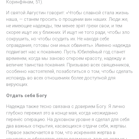
Коринфянам, 51).
И святой Августин говорит: «Чтобы славной стала жизнь
наша, — станем просить о прощении вин наших. Люди же,
не имеющие надежды, тем менее зрят грехи свои, и тем
скорее ищут их у ближних. И ищут не того ради, чтобы зло
сокрушить, но чтобы осудить их. Не находя себе
оправдания, готовы они иных обвинять». Именно надежда
подвигает нас к покаянию. Пусть Юбилейный год станет
временем, когда мы заново откроем красоту, надежду и
величие таинства покаяния. Призываю всех священников,
особенно настоятелей, позаботиться о том, чтобы сделать
исповедь во всех отношениях более доступной для
верующих.
Отдать себя Богу
Надежда также тесно связана с доверием Богу. Я лично
глубоко пережил это в конце мая, когда неожиданно
перенёс операцию. На духовном уровне я сделал для себя
два важных открытия, касающихся отдачи себя, жертвы.
Первое заключается в том, что искренняя жертва в