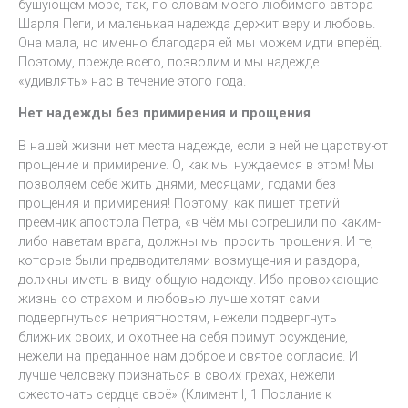
бушующем море, так, по словам моего любимого автора
Шарля Пеги, и маленькая надежда держит веру и любовь.
Она мала, но именно благодаря ей мы можем идти вперёд.
Поэтому, прежде всего, позволим и мы надежде
«удивлять» нас в течение этого года.
Нет надежды без примирения и прощения
В нашей жизни нет места надежде, если в ней не царствуют
прощение и примирение. О, как мы нуждаемся в этом! Мы
позволяем себе жить днями, месяцами, годами без
прощения и примирения! Поэтому, как пишет третий
преемник апостола Петра, «в чём мы согрешили по каким-
либо наветам врага, должны мы просить прощения. И те,
которые были предводителями возмущения и раздора,
должны иметь в виду общую надежду. Ибо провожающие
жизнь со страхом и любовью лучше хотят сами
подвергнуться неприятностям, нежели подвергнуть
ближних своих, и охотнее на себя примут осуждение,
нежели на преданное нам доброе и святое согласие. И
лучше человеку признаться в своих грехах, нежели
ожесточать сердце своё» (Климент I, 1 Послание к