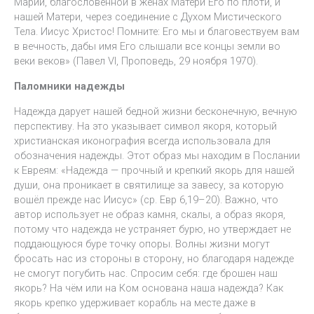
Марии, благословенной в женах Матери Его по плоти, и
нашей Матери, через соединение с Духом Мистического
Тела. Иисус Христос! Помните: Его мы и благовествуем вам
в вечность, дабы имя Его слышали все концы земли во
веки веков» (Павел VI, Проповедь, 29 ноября 1970).
Паломники надежды
Надежда дарует нашей бедной жизни бесконечную, вечную
перспективу. На это указывает символ якоря, который
христианская иконография всегда использовала для
обозначения надежды. Этот образ мы находим в Послании
к Евреям: «Надежда — прочный и крепкий якорь для нашей
души, она проникает в святилище за завесу, за которую
вошёл прежде нас Иисус» (ср. Евр 6,19–20). Важно, что
автор использует не образ камня, скалы, а образ якоря,
потому что надежда не устраняет бурю, но утверждает не
поддающуюся буре точку опоры. Волны жизни могут
бросать нас из стороны в сторону, но благодаря надежде
не смогут погубить нас. Спросим себя: где брошен наш
якорь? На чём или на Ком основана наша надежда? Как
якорь крепко удерживает корабль на месте даже в