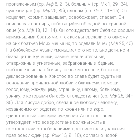
прокаженным (ср.
Мф
8, 2–3), больным (ср. Мк 1, 29–34),
чужеземцам (ср.
Мф
25, 35), вдовам (ср.
Лк
7, 11–15). Он
исцеляет, кормит, защищает, освобождает, спасает. Он
описан как пастырь, заботящийся об одной потерянной
овце (ср.
Мф
18, 12–14). Он отождествляет Себя со своими
наименьшими братьями: «Так как вы сделали это одному
из сих братьев Моих меньших, то сделали Мне» (
Мф
25, 40).
На библейском языке «меньшие» это не только дети, но и
беззащитные ученики, самые незначительные,
отверженные, угнетенные, забракованные, бедные,
выброшенные на обочину, невежественные, больные,
деклассированные. Христос во славе будет судить на
основании проявленной любви к ближнему: помощи
голодному, жаждущему, страннику, нагому, больному,
узнику, с которыми Он себя отождествляет (ср.
Мф
25, 34–
36). Для Иисуса добро, сделанное любому человеку,
независимо от родства по крови или по вере, —
единственный критерий суждения. Апостол Павел
утверждает, что все христиане должны жить в
соответствии с требованиями достоинства и уважения
прав всех людей (ср.
Рим
13, 8–10), согласно новой