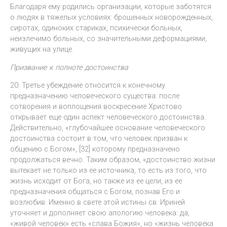
Благодаря ему родились организации, которые заботятся
о людях в тяжелых условиях: брошенных новорожденных,
сиротах, одиноких стариках, психически больных,
неизлечимо больных, со значительными деформациями,
живущих на улице.
Призвание к полноте достоинства
20. Третье убеждение относится к конечному
предназначению человеческого существа: после
сотворения и воплощения воскресение Христово
открывает еще один аспект человеческого достоинства.
Действительно, «глубочайшее основание человеческого
достоинства состоит в том, что человек призван к
общению с Богом», [32] которому предназначено
продолжаться вечно. Таким образом, «достоинство жизни
вытекает не только из ее источника, то есть из того, что
жизнь исходит от Бога, но также из ее цели, из ее
предназначения общаться с Богом, познав Его и
возлюбив. Именно в свете этой истины св. Ириней
уточняет и дополняет свою апологию человека: да,
«живой человек» есть «слава Божия», но «жизнь человека