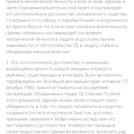
примата человеческой личности и всех ее прав. Церковь в
свете Откровения решительно повторяет и подтверждает
это онтологическое достоинство человеческого существа,
сотворенного по образу и подобию Божию и искупленного
во Христе Иисусе. На этой истине основана вовлеченность
Церкви, неизменно настаивающей «на примате
человеческой личности и защите ее достоинства вне
зависимости от обстоятельств» [2], в защиту слабых и
обладающих меньшей властью.
2. Это онтологическое достоинство и уникальная,
выдающаяся ценность каждой женщины и каждого
мужчины, существующих в этом мире, были авторитетно
подтверждены во
Всеобщей декларации прав человека
(10
декабря 1948), принятой Генеральной Ассамблеей
Организации Объединенных Наций. [3] Отмечая 75-летие
этого документа, Церковь вновь провозглашает свою
убежденность в том, что каждое человеческое существо,
созданное Богом и искупленное Христом, достойно
признания, уважения и любви именно вследствие его
неотъемлемого достоинства. Упомянутая годовщина
также предоставляет Церкви возможность прояснить ряд