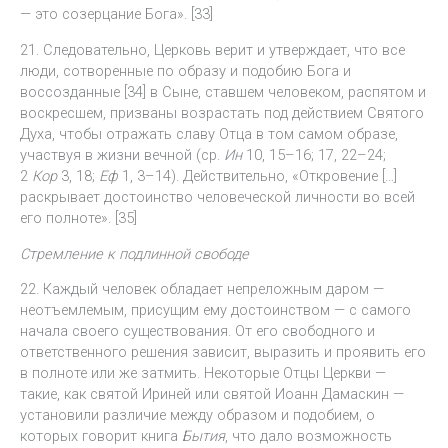
— это созерцание Бога». [33]
21. Следовательно, Церковь верит и утверждает, что все
люди, сотворенные по образу и подобию Бога и
воссозданные [34] в Сыне, ставшем человеком, распятом и
воскресшем, призваны возрастать под действием Святого
Духа, чтобы отражать славу Отца в том самом образе,
участвуя в жизни вечной (ср.
Ин
10, 15–16; 17, 22–24;
2
Кор
3, 18;
Еф
1, 3–14). Действительно, «Откровение […]
раскрывает достоинство человеческой личности во всей
его полноте». [35]
Стремление к подлинной свободе
22. Каждый человек обладает непреложным даром —
неотъемлемым, присущим ему достоинством — с самого
начала своего существования. От его свободного и
ответственного решения зависит, выразить и проявить его
в полноте или же затмить. Некоторые Отцы Церкви —
такие, как святой Ириней или святой Иоанн Дамаскин —
установили различие между образом и подобием, о
которых говорит книга
Бытия
, что дало возможность