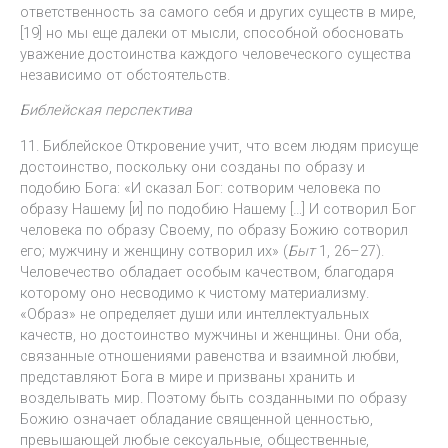
ответственность за самого себя и других существ в мире,
[19] но мы еще далеки от мысли, способной обосновать
уважение достоинства каждого человеческого существа
независимо от обстоятельств.
Библейская перспектива
11. Библейское Откровение учит, что всем людям присуще
достоинство, поскольку они созданы по образу и
подобию Бога: «И сказал Бог: сотворим человека по
образу Нашему [и] по подобию Нашему […] И сотворил Бог
человека по образу Своему, по образу Божию сотворил
его; мужчину и женщину сотворил их» (
Быт
1, 26–27).
Человечество обладает особым качеством, благодаря
которому оно несводимо к чистому материализму.
«Образ» не определяет души или интеллектуальных
качеств, но достоинство мужчины и женщины. Они оба,
связанные отношениями равенства и взаимной любви,
представляют Бога в мире и призваны хранить и
возделывать мир. Поэтому быть созданными по образу
Божию означает обладание священной ценностью,
превышающей любые сексуальные, общественные,