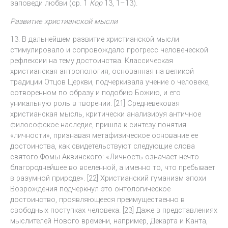
заповеди любви (ср. 1
Кор
13, 1–13).
Развитие христианской мысли
13. В дальнейшем развитие христианской мысли
стимулировало и сопровождало прогресс человеческой
рефлексии на тему достоинства. Классическая
христианская антропология, основанная на великой
традиции Отцов Церкви, подчеркивала учение о человеке,
сотворенном по образу и подобию Божию, и его
уникальную роль в творении. [21] Средневековая
христианская мысль, критически анализируя античное
философское наследие, пришла к синтезу понятия
«личности», признавая метафизическое основание ее
достоинства, как свидетельствуют следующие слова
святого Фомы Аквинского: «Личность означает нечто
благороднейшее во вселенной, а именно то, что пребывает
в разумной природе». [22] Христианский гуманизм эпохи
Возрождения подчеркнул это онтологическое
достоинство, проявляющееся преимущественно в
свободных поступках человека. [23] Даже в представлениях
мыслителей Нового времени, например, Декарта и Канта,