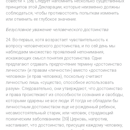
совести”». [38] Следует напомнить несколько существенных
принципов этой Декларации, которые неизменно должны
соблюдаться, чтобы противостоять попыткам изменить
или отменить ее глубокое значение.
Безусловное уважение человеческого достоинства
24. Во-первых, хотя возрастает чувствительность к
вопросу человеческого достоинства, и по сей день мы
наблюдаем множество проявлений непонимания,
искажающих смысл понятия достоинства. Одни
предлагают отдавать предпочтение термину «достоинство
личности» (и правам «личности») вместо «достоинства
человека» (и прав человека), поскольку считают
личностью лишь «существо, способное использовать
разум». Следовательно, они утверждают, что достоинство
и права проистекают из способности сознания и свободы,
которыми одарены не все люди. И тогда не обладали бы
личностным достоинством еще не рожденный ребенок,
несамостоятельный старик, или человек, страдающий
психическим заболеванием. [39] Церковь, напротив,
настаивает, что достоинство, присущее каждому человеку,