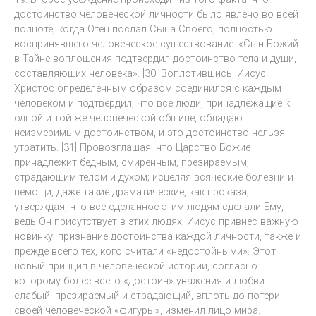
достоинство человеческой личности было явлено во всей
полноте, когда Отец послал Сына Своего, полностью
воспринявшего человеческое существование: «Сын Божий
в Тайне воплощения подтвердил достоинство тела и души,
составляющих человека». [30] Воплотившись, Иисус
Христос определенным образом соединился с каждым
человеком и подтвердил, что все люди, принадлежащие к
одной и той же человеческой общине, обладают
неизмеримым достоинством, и это достоинство нельзя
утратить. [31] Провозглашая, что Царство Божие
принадлежит бедным, смиренным, презираемым,
страдающим телом и духом; исцеляя всяческие болезни и
немощи, даже такие драматические, как проказа;
утверждая, что все сделанное этим людям сделали Ему,
ведь Он присутствует в этих людях, Иисус привнес важную
новинку: признание достоинства каждой личности, также и
прежде всего тех, кого считали «недостойными». Этот
новый принцип в человеческой истории, согласно
которому более всего «достоин» уважения и любви
слабый, презираемый и страдающий, вплоть до потери
своей человеческой «фигуры», изменил лицо мира.