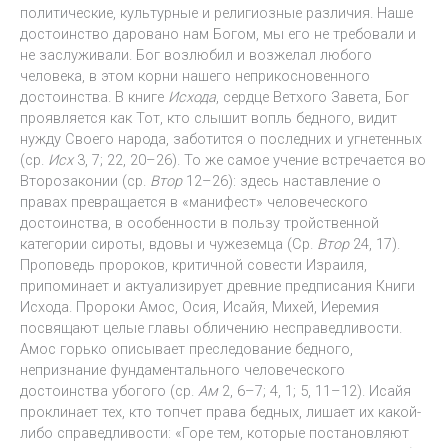
политические, культурные и религиозные различия. Наше
достоинство даровано нам Богом, мы его не требовали и
не заслуживали. Бог возлюбил и возжелал любого
человека, в этом корни нашего неприкосновенного
достоинства. В книге
Исхода
, сердце Ветхого Завета, Бог
проявляется как Тот, кто слышит вопль бедного, видит
нужду Своего народа, заботится о последних и угнетенных
(ср.
Исх
3, 7; 22, 20–26). То же самое учение встречается во
Второзаконии (ср.
Втор
12–26): здесь наставление о
правах превращается в «манифест» человеческого
достоинства, в особенности в пользу тройственной
категории сироты, вдовы и чужеземца (Ср.
Втор
24, 17).
Проповедь пророков, критичной совести Израиля,
припоминает и актуализирует древние предписания Книги
Исхода. Пророки Амос, Осия, Исайя, Михей, Иеремия
посвящают целые главы обличению несправедливости.
Амос горько описывает преследование бедного,
непризнание фундаментального человеческого
достоинства убогого (ср.
Ам
2, 6–7; 4, 1; 5, 11–12). Исайя
проклинает тех, кто топчет права бедных, лишает их какой-
либо справедливости: «Горе тем, которые постановляют