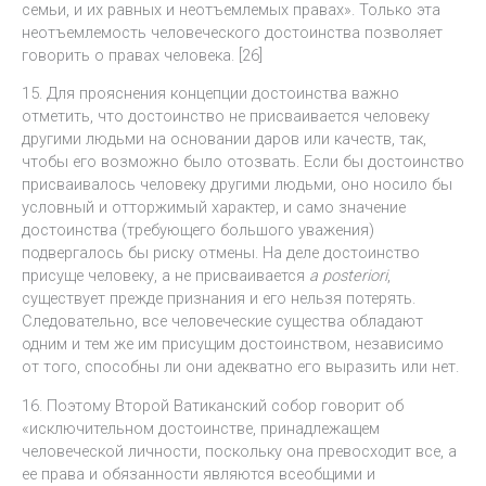
семьи, и их равных и неотъемлемых правах». Только эта
неотъемлемость человеческого достоинства позволяет
говорить о правах человека. [26]
15. Для прояснения концепции достоинства важно
отметить, что достоинство не присваивается человеку
другими людьми на основании даров или качеств, так,
чтобы его возможно было отозвать. Если бы достоинство
присваивалось человеку другими людьми, оно носило бы
условный и отторжимый характер, и само значение
достоинства (требующего большого уважения)
подвергалось бы риску отмены. На деле достоинство
присуще человеку, а не присваивается
a posteriori
,
существует прежде признания и его нельзя потерять.
Следовательно, все человеческие существа обладают
одним и тем же им присущим достоинством, независимо
от того, способны ли они адекватно его выразить или нет.
16. Поэтому Второй Ватиканский собор говорит об
«исключительном достоинстве, принадлежащем
человеческой личности, поскольку она превосходит все, а
ее права и обязанности являются всеобщими и