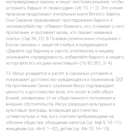
несправедливые законы и пишут жестокие решения, чтобы
устранить бедных от правосудия» (
Ис
10, 1–2). Это учение
пророков продолжают учительные книги Ветхого Завета.
Сын Сирахов приравнивает преследование бедного к
человекоубийству: «Убивает ближнего, кто отнимает у него
пропитание, и проливает кровь, кто лишает наемника
платы» (
Сир
34, 22). В Псалмах религиозные отношения с
Богом связаны с защитой слабых и нуждающихся:
«Давайте суд бедному и сироте; угнетенному и нищему
оказывайте справедливость; избавляйте бедного и нищего;
исторгайте его из руки нечестивых!» (
Пс
82 (81), 3–4).
12. Иисус рождается и растет в скромных условиях и
показывает достоинство нуждающихся и тружеников. [20]
На протяжении Своего служения Иисус подтверждает
ценность и достоинство всех, кто носит в себе образ
Божий, независимо от их общественного положения и
внешних обстоятельств. Иисус разрушил культурные и
культовые преграды, возвращая достоинство
«отвергнутым» и тем, кого считали пребывающими на
обочине общества: сборщикам налогов (ср.
Мф
9, 10–11),
женщинам (ср.
Ин
4, 1–42), детям (ср.
Мк
10, 14–15),