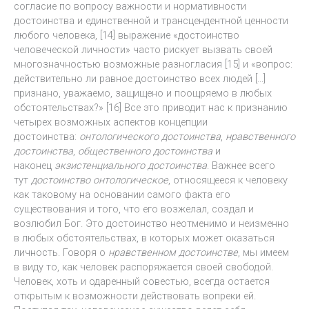
согласие по вопросу важности и нормативности
достоинства и единственной и трансцендентной ценности
любого человека, [14] выражение «достоинство
человеческой личности» часто рискует вызвать своей
многозначностью возможные разногласия [15] и «вопрос:
действительно ли равное достоинство всех людей […]
признано, уважаемо, защищено и поощряемо в любых
обстоятельствах?» [16] Все это приводит нас к признанию
четырех возможных аспектов концепции
достоинства:
онтологического достоинства
,
нравственного
достоинства
,
общественного достоинства
и
наконец
экзистенциального достоинства
. Важнее всего
тут
достоинство онтологическое
, относящееся к человеку
как таковому на основании самого факта его
существования и того, что его возжелал, создал и
возлюбил Бог. Это достоинство неотменимо и неизменно
в любых обстоятельствах, в которых может оказаться
личность. Говоря о
нравственном достоинстве
, мы имеем
в виду то, как человек распоряжается своей свободой.
Человек, хоть и одаренный совестью, всегда остается
открытым к возможности действовать вопреки ей.