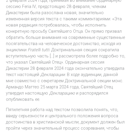
2 февраля 2024 года, принимая во внимание Ординарную
сессию Feria IV
,
предстоящую 28 февраля, членам
Дикастерии была разослана новая, значительно
измененная версия текста с такими комментариями: «Эта
новая редакция потребовалась, чтобы исполнить
конкретную просьбу Святейшего Отца. Он прямо призвал
обратить больше внимания на современные существенные
посягательства на человеческое достоинство, исходя из
энциклики
Fratelli tutti
. Доктринальная секция сократила
вступительную часть […] и рассмотрела более подробно то,
что указал Святейший Отец». Ординарная сессия
Дикастерии 28 февраля 2024 года окончательно утвердила
текст настоящей
Декларации
. В ходе аудиенции, данной
мне совместно с секретарем Доктринальной секции монс.
Армандо Маттео 25 марта 2024 года, Святейший Отец
утвердил настоящую
Декларацию
и распорядился
опубликовать ее.
Пятилетняя работа над текстом позволила понять, что,
ввиду серьезности и центрального положения вопроса
достоинства в христианской мысли, документ должен был
пройти через значительный процесс созревания, чтобы