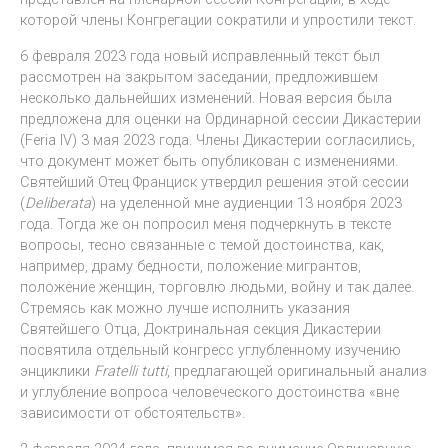
которой члены Конгрегации сократили и упростили текст.
6 февраля 2023 года новый исправленный текст был
рассмотрен на закрытом заседании, предложившем
несколько дальнейших изменений. Новая версия была
предложена для оценки на Ординарной сессии Дикастерии
(Feria IV) 3 мая 2023 года. Члены Дикастерии согласились,
что документ может быть опубликован с изменениями.
Святейший Отец Франциск утвердил решения этой сессии
(
Deliberata
) на уделенной мне аудиенции 13 ноября 2023
года. Тогда же он попросил меня подчеркнуть в тексте
вопросы, тесно связанные с темой достоинства, как,
например, драму бедности, положение мигрантов,
положение женщин, торговлю людьми, войну и так далее.
Стремясь как можно лучше исполнить указания
Святейшего Отца, Доктринальная секция Дикастерии
посвятила отдельный конгресс углубленному изучению
энциклики
Fratelli tutti
, предлагающей оригинальный анализ
и углубление вопроса человеческого достоинства «вне
зависимости от обстоятельств».