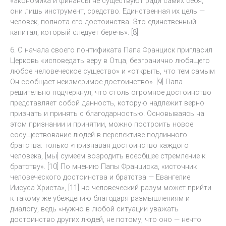
«экономика и финансы не существуют ради самих себя,
они лишь инструмент, средство. Единственная их цель —
человек, полнота его достоинства. Это единственный
капитал, который следует беречь». [8]
6. С начала своего понтификата Папа Франциск пригласил
Церковь «исповедать веру в Отца, безгранично любящего
любое человеческое существо» и «открыть, что тем самым
Он сообщает неизмеримое достоинство». [9] Папа
решительно подчеркнул, что столь огромное достоинство
представляет собой данность, которую надлежит верно
признать и принять с благодарностью. Основываясь на
этом признании и принятии, можно построить новое
сосуществование людей в перспективе подлинного
братства: только «признавая достоинство каждого
человека, [мы] сумеем возродить всеобщее стремление к
братству». [10] По мнению Папы Франциска, «источник
человеческого достоинства и братства — Евангелие
Иисуса Христа», [11] но человеческий разум может прийти
к такому же убеждению благодаря размышлениям и
диалогу, ведь «нужно в любой ситуации уважать
достоинство других людей, не потому, что оно — нечто