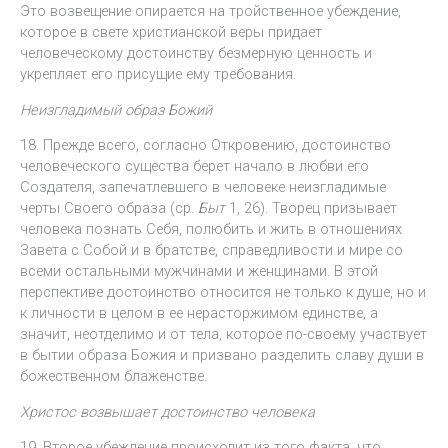
Это возвещение опирается на тройственное убеждение,
которое в свете христианской веры придает
человеческому достоинству безмерную ценность и
укрепляет его присущие ему требования.
Неизгладимый образ Божий
18. Прежде всего, согласно Откровению, достоинство
человеческого существа берет начало в любви его
Создателя, запечатлевшего в человеке неизгладимые
черты Своего образа (ср.
Быт
1, 26). Творец призывает
человека познать Себя, полюбить и жить в отношениях
Завета с Собой и в братстве, справедливости и мире со
всеми остальными мужчинами и женщинами. В этой
перспективе достоинство относится не только к душе, но и
к личности в целом в ее нерасторжимом единстве, а
значит, неотделимо и от тела, которое по-своему участвует
в бытии образа Божия и призвано разделить славу души в
божественном блаженстве.
Христос возвышает достоинство человека
19. Второе убеждение происходит из того факта, что