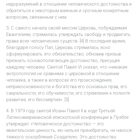
недоразумений в отношении человеческого достоинства и
обратиться к некоторым важным и срочным конкретным
вопросам, связанным с ним.
3. С самого начала своей миссии Церковь, побуждаемая
Евангелием, стремилась утверждать свободу и продвигать
права всех человеческих существ. [4] В последнее время,
благодаря голосу Пап, Церковь стремилась ясно
сформулировать это обязательство, обновив призыв
признать основополагающее достоинство, присущее
каждому человеку. Святой Павел VI сказал, что «никакая
антропология не сравнима с церковной в отношении
человека, а также в вопросах его происхождения,
неприкосновенности и богатства его основных прав, его
сакральности, его обучаемости, его стремления к полноте
развития, его бессмертия». [5]
4. В 1979 году святой Иоанн Павел II в ходе Третьей
Латиноамериканской епископской конференции в Пуэбле
утверждал: «Человеческое достоинство — это
евангельская ценность, ею нельзя пренебрегать, не нанося
тяжкого оскорбления Создателю. Это достоинство