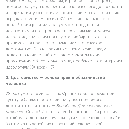
Божию. Вера, таким образом, играет решающую роль,
помогая разуму в восприятии человеческого достоинства
и в принятии, укреплении и прояснении его существенных
черт, как отметил Бенедикт XVI: «Без исправляющего
воздействия религии и разум может поддаться
искажениям, и это происходит, когда им манипулирует
идеология, или же им пользуются избирательно, не
принимая полностью во внимание человеческое
достоинство. Это неправильное применение разума
положило начало работорговле и многим иным
проявлениям общественного зла, особенно тоталитарным
идеологиям XX века». [37]
3. Достоинство — основа прав и обязанностей
человека
23. Как уже напоминал Папа Франциск, «в современной
культуре ближе всего к принципу неотъемлемого
достоинства личности —
Всеобщая Декларация прав
человека
. Святой Иоанн Павел II называл ее “верстовым
столбом на долгом и трудном пути человеческого рода” и
“одним из высочайших выражений человеческой