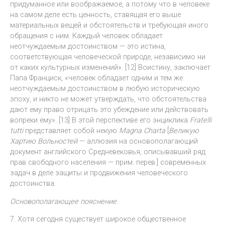
придуманное или воображаемое, а потому что в человеке
на самом деле есть ценность, ставящая его выше
материальных вещей и обстоятельств и требующая иного
обращения с ним. Каждый человек обладает
неотчуждаемым достоинством — это истина,
соответствующая человеческой природе, независимо ни
от каких культурных изменений». [12] Воистину, заключает
Папа Франциск, «человек обладает одним и тем же
неотчуждаемым достоинством в любую историческую
эпоху, и никто не может утверждать, что обстоятельства
дают ему право отрицать это убеждение или действовать
вопреки ему». [13] В этой перспективе его энциклика
Fratelli
tutti
представляет собой некую
Magna Charta
[
Великую
Хартию Вольностей
— аллюзия на основополагающий
документ английского Средневековья, описывавший ряд
прав свободного населения — прим. перев.] современных
задач в деле защиты и продвижения человеческого
достоинства.
Основополагающее пояснение
7. Хотя сегодня существует широкое общественное