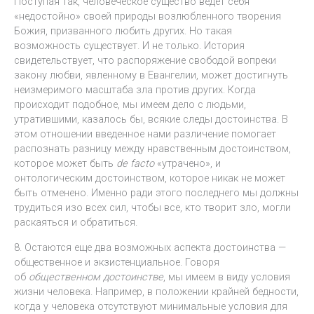
Поступая так, человеческое существо ведет себя
«недостойно» своей природы возлюбленного творения
Божия, призванного любить других. Но такая
возможность существует. И не только. История
свидетельствует, что распоряжение свободой вопреки
закону любви, явленному в Евангелии, может достигнуть
неизмеримого масштаба зла против других. Когда
происходит подобное, мы имеем дело с людьми,
утратившими, казалось бы, всякие следы достоинства. В
этом отношении введенное нами различение помогает
распознать разницу между нравственным достоинством,
которое может быть
de
facto
«утрачено», и
онтологическим достоинством, которое никак не может
быть отменено. Именно ради этого последнего мы должны
трудиться изо всех сил, чтобы все, кто творит зло, могли
раскаяться и обратиться.
8. Остаются еще два возможных аспекта достоинства —
общественное и экзистенциальное. Говоря
об
общественном достоинстве
, мы имеем в виду условия
жизни человека. Например, в положении крайней бедности,
когда у человека отсутствуют минимальные условия для