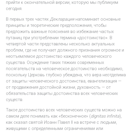
прийти к окончательной версии, которую мы публикуем
сегодня.
В первых трех частях
Декларация
напоминает основные
принципы и теоретические предположения, чтобы
предложить важные пояснения во избежание частых
путаниц при употреблении термина «достоинство». В
четвертой части представлены несколько актуальных
проблем, где не получает должного признания огромное и
неотъемлемое достоинство каждого человеческого
существа. Осуждение таких тяжких современных
посягательств на человеческое достоинство необходимо,
поскольку Церковь глубоко убеждена, что вера неотделима
от защиты человеческого достоинства, евангелизация —
от продвижения достойной жизни, духовность — от
обязательства защиты достоинства всех человеческих
существ.
Такое достоинство всех человеческих существ можно на
самом деле понимать как «бесконечное» (
dignitas infinita
),
как сказал святой Иоанн Павел II на встрече с людьми,
живущими с определенными ограничениями или