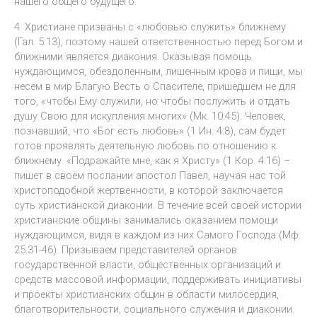
нашего общего будущего.
4. Христиане призваны с «любовью служить» ближнему
(Гал. 5:13), поэтому нашей ответственностью перед Богом и
ближними является диакония. Оказывая помощь
нуждающимся, обездоленным, лишенным крова и пищи, мы
несем в мир Благую Весть о Спасителе, пришедшем не для
того, «чтобы Ему служили, но чтобы послужить и отдать
душу Свою для искупления многих» (Мк. 10:45). Человек,
познавший, что «Бог есть любовь» (1 Ин. 4:8), сам будет
готов проявлять деятельную любовь по отношению к
ближнему. «Подражайте мне, как я Христу» (1 Кор. 4:16) –
пишет в своём послании апостол Павел, научая нас той
христоподобной жертвенности, в которой заключается
суть христианской диаконии. В течение всей своей истории
христианские общины занимались оказанием помощи
нуждающимся, видя в каждом из них Самого Господа (Мф.
25:31-46). Призываем представителей органов
государственной власти, общественных организаций и
cредств массовой информации, поддерживать инициативы
и проекты христианских общин в области милосердия,
благотворительности, социального служения и диаконии.