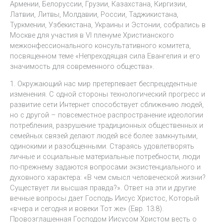
Армении, Белоруссии, Грузии, Казахстана, Киргизии,
Латвии, Литвы, Молдавии, России, Таджикистана,
Туркмении, Узбекистана, Украины и Эстонии, собрались в
Москве для участия в VI пленуме Христианского
межконфессионального консультативного комитета,
посвященном теме «Непреходящая сила Евангелия и его
значимость для современного общества».
1. Окружающий нас мир претерпевает беспрецедентные
изменения. С одной стороны технологический прогресс и
развитие сети Интернет способствует сближению людей,
но с другой – повсеместное распространение идеологии
потребления, разрушение традиционных общественных и
семейных связей делают людей всё более замкнутыми,
одинокими и разобщенными. Стараясь удовлетворять
личные и социальные материальные потребности, люди
по-прежнему задаются вопросами экзистенциального и
духовного характера: «В чем смысл человеческой жизни?
Существует ли высшая правда?». Ответ на эти и другие
вечные вопросы дает Господь Иисус Христос, Который
«вчера и сегодня и вовеки Тот же» (Евр. 13:8).
Провозглашенная Господом Иисусом Христом весть о