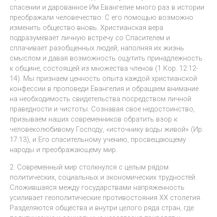
спасении и дарованное Им Евангелие много раз в истории
преображали человечество. С его помощью возможно
изменить общество вновь. Христианская вера
подразумевает личную встречу со Спасителем и
сплачивает разобщенных людей, наполняя их жизнь
смыслом и давая возможность ощутить принадлежность
к общине, состоящей из множества членов (1 Кор. 12:12-
14). Мы признаем ценность опыта каждой христианской
конфессии в проповеди Евангелия и обращаем внимание
на необходимость свидетельства посредством личной
праведности и чистоты. Сознавая свое недостоинство,
призываем наших современников обратить взор к
человеколюбивому Господу, «источнику воды живой» (Ир.
17:13), и Его спасительному учению, просвещающему
народы и преображающему мир.
2. Современный мир столкнулся с целым рядом
политических, социальных и экономических трудностей.
Сложившаяся между государствами напряженность
усиливает геополитические противостояния XX столетия.
Разделяются общества и внутри целого ряда стран, где