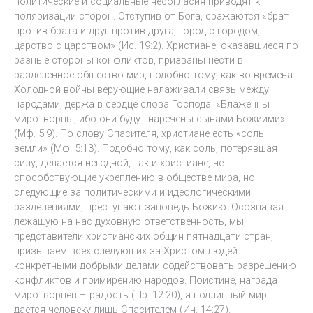
политические и социальные несогласия приводят к
поляризации сторон. Отступив от Бога, сражаются «брат
против брата и друг против друга, город с городом,
царство с царством» (Ис. 19:2). Христиане, оказавшиеся по
разные стороны конфликтов, призваны нести в
разделенное общество мир, подобно тому, как во времена
Холодной войны верующие налаживали связь между
народами, держа в сердце слова Господа: «Блаженны
миротворцы, ибо они будут наречены сынами Божиими»
(Мф. 5:9). По слову Спасителя, христиане есть «соль
земли» (Мф. 5:13). Подобно тому, как соль, потерявшая
силу, делается негодной, так и христиане, не
способствующие укреплению в обществе мира, но
следующие за политическими и идеологическими
разделениями, преступают заповедь Божию. Осознавая
лежащую на нас духовную ответственность, мы,
представители христианских общин пятнадцати стран,
призываем всех следующих за Христом людей
конкретными добрыми делами содействовать разрешению
конфликтов и примирению народов. Поистине, награда
миротворцев – радость (Пр. 12:20), а подлинный мир
дается человеку лишь Спасителем (Ин. 14:27).