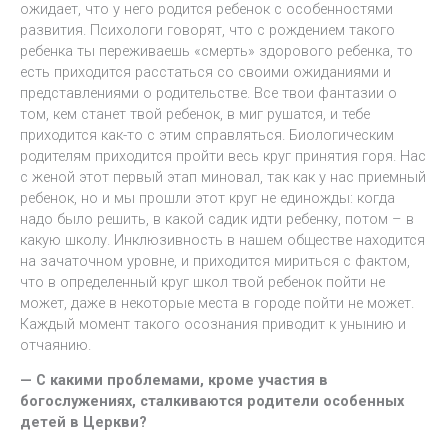
ожидает, что у него родится ребенок с особенностями
развития. Психологи говорят, что с рождением такого
ребенка ты переживаешь «смерть» здорового ребенка, то
есть приходится расстаться со своими ожиданиями и
представлениями о родительстве. Все твои фантазии о
том, кем станет твой ребенок, в миг рушатся, и тебе
приходится как-то с этим справляться. Биологическим
родителям приходится пройти весь круг принятия горя. Нас
с женой этот первый этап миновал, так как у нас приемный
ребенок, но и мы прошли этот круг не единожды: когда
надо было решить, в какой садик идти ребенку, потом – в
какую школу. Инклюзивность в нашем обществе находится
на зачаточном уровне, и приходится мириться с фактом,
что в определенный круг школ твой ребенок пойти не
может, даже в некоторые места в городе пойти не может.
Каждый момент такого осознания приводит к унынию и
отчаянию.
— С какими проблемами, кроме участия в
богослужениях, сталкиваются родители особенных
детей в Церкви?