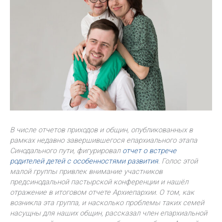
В числе отчетов приходов и общин, опубликованных в
рамках недавно завершившегося епархиального этапа
Синодального пути, фигурировал
отчет о встрече
родителей детей с особенностями развития
. Голос этой
малой группы привлек внимание участников
предсинодальной пастырской конференции и нашёл
отражение в итоговом отчете Архиепархии. О том, как
возникла эта группа, и насколько проблемы таких семей
насущны для наших общин, рассказал член епархиальной