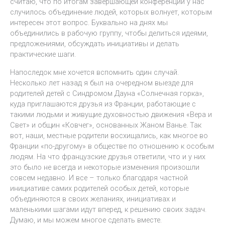
считаю, что по итогам завершающей конференции у нас
случилось объединение людей, которых волнует, которым
интересен этот вопрос. Буквально на днях мы
объединились в рабочую группу, чтобы делиться идеями,
предложениями, обсуждать инициативы и делать
практические шаги.
Напоследок мне хочется вспомнить один случай.
Несколько лет назад я был на очередном выезде для
родителей детей с Синдромом Дауна «Солнечная горка»,
куда приглашаются друзья из Франции, работающие с
такими людьми и живущие духовностью движения «Вера и
Свет» и общин «Ковчег», основанных Жаном Ванье. Так
вот, наши, местные родители восхищались, как многое во
Франции «по-другому» в обществе по отношению к особым
людям. На что французские друзья ответили, что и у них
это было не всегда и некоторые изменения произошли
совсем недавно. И все – только благодаря частной
инициативе самих родителей особых детей, которые
объединяются в своих желаниях, инициативах и
маленькими шагами идут вперед, к решению своих задач.
Думаю, и мы можем многое сделать вместе.