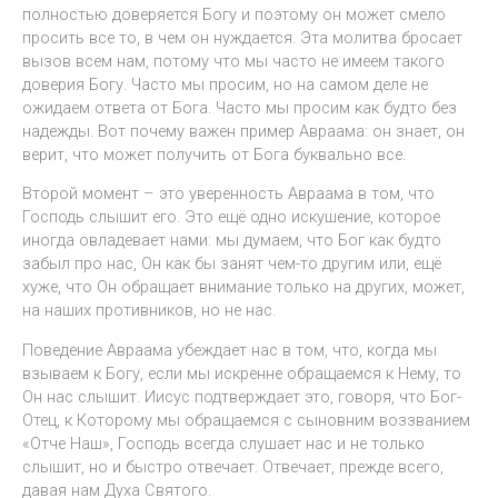
полностью доверяется Богу и поэтому он может смело
просить все то, в чем он нуждается. Эта молитва бросает
вызов всем нам, потому что мы часто не имеем такого
доверия Богу. Часто мы просим, но на самом деле не
ожидаем ответа от Бога. Часто мы просим как будто без
надежды. Вот почему важен пример Авраама: он знает, он
верит, что может получить от Бога буквально все.
Второй момент – это уверенность Авраама в том, что
Господь слышит его. Это ещё одно искушение, которое
иногда овладевает нами: мы думаем, что Бог как будто
забыл про нас, Он как бы занят чем-то другим или, ещё
хуже, что Он обращает внимание только на других, может,
на наших противников, но не нас.
Поведение Авраама убеждает нас в том, что, когда мы
взываем к Богу, если мы искренне обращаемся к Нему, то
Он нас слышит. Иисус подтверждает это, говоря, что Бог-
Отец, к Которому мы обращаемся с сыновним воззванием
«Отче Наш», Господь всегда слушает нас и не только
слышит, но и быстро отвечает. Отвечает, прежде всего,
давая нам Духа Святого.