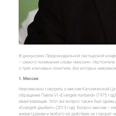
В дискуссиях Предсинодальной пастырской конфе
– самого понимания слова «миссия». Настоятель
о трёх ключевых понятиях, без которых невозмо
1. Миссия
Невозможно говорить о миссии Католической Церк
обращение Павла VI «Evangelii nuntiandi» (1975 го
евангелизации. Этот же вопрос также был одним 
«Evangelii gaudium» (2013 год). Вопрос миссии –
жизни Церкви и любого ее действия, не говорит ч