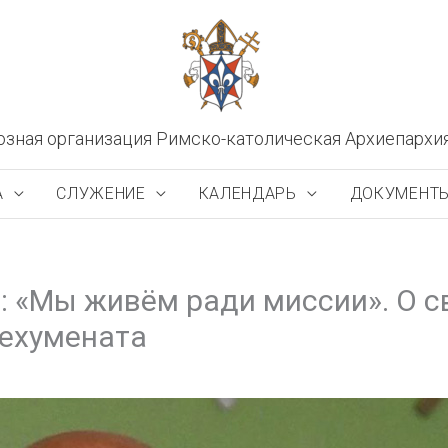
озная организация Римско-католическая Архиепархи
А
СЛУЖЕНИЕ
КАЛЕНДАРЬ
ДОКУМЕНТ
: «Мы живём ради миссии». О с
техумената