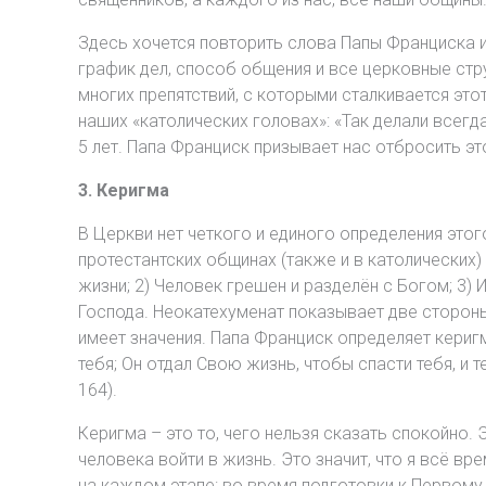
Здесь хочется повторить слова Папы Франциска из
график дел, способ общения и все церковные стр
многих препятствий, с которыми сталкивается это
наших «католических головах»: «Так делали всегда
5 лет. Папа Франциск призывает нас отбросить эт
3. Керигма
В Церкви нет четкого и единого определения этог
протестантских общинах (также и в католических) 
жизни; 2) Человек грешен и разделён с Богом; 3)
Господа. Неокатехуменат показывает две стороны
имеет значения. Папа Франциск определяет керигм
тебя; Он отдал Свою жизнь, чтобы спасти тебя, и 
164).
Керигма – это то, чего нельзя сказать спокойно.
человека войти в жизнь. Это значит, что я всё в
на каждом этапе: во время подготовки к Первому