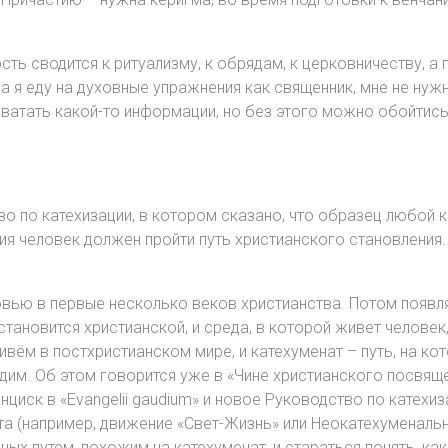
сть сводится к ритуализму, к обрядам, к церковничеству, а
а я еду на духовные упражнения как священник, мне не ну
хватать какой-то информации, но без этого можно обойтись
 по катехизации, в котором сказано, что образец любой ка
ия человек должен пройти путь христианского становления.
ковью в первые несколько веков христианства. Потом появ
тановится христианской, и среда, в которой живет человек
вём в постхристианском мире, и катехуменат – путь, на ко
дим. Об этом говорится уже в «Чине христианского посвяще
циск в «Evangelii gaudium» и новое Руководство по катехи
а (например, движение «Свет-Жизнь» или Неокатехуменальн
ых путем, похожим на катехуменат, и стараться понять, ка