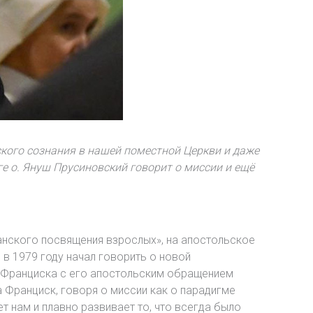
кого сознания в нашей поместной Церкви и даже
е о. Януш Прусиновский говорит о миссии и ещё
ианского посвящения взрослых», на апостольское
же в 1979 году начал говорить о новой
ы Франциска с его апостольским обращением
а Франциск, говоря о миссии как о парадигме
т нам и плавно развивает то, что всегда было