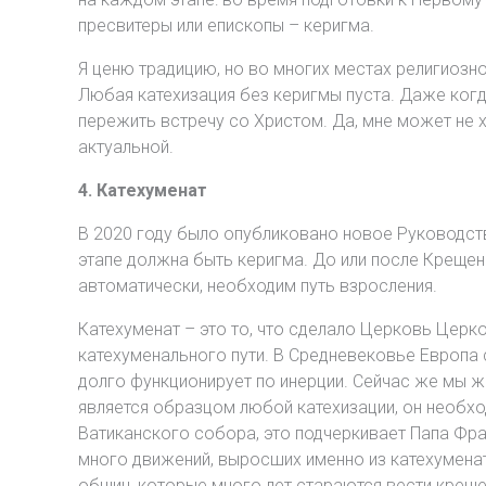
пресвитеры или епископы – керигма.
Я ценю традицию, но во многих местах религиозно
Любая катехизация без керигмы пуста. Даже когд
пережить встречу со Христом. Да, мне может не 
актуальной.
4. Катехуменат
В 2020 году было опубликовано новое Руководство
этапе должна быть керигма. До или после Крещен
автоматически, необходим путь взросления.
Катехуменат – это то, что сделало Церковь Цер
катехуменального пути. В Средневековье Европа с
долго функционирует по инерции. Сейчас же мы жи
является образцом любой катехизации, он необхо
Ватиканского собора, это подчеркивает Папа Фран
много движений, выросших именно из катехуменат
общин, которые много лет стараются вести крещен