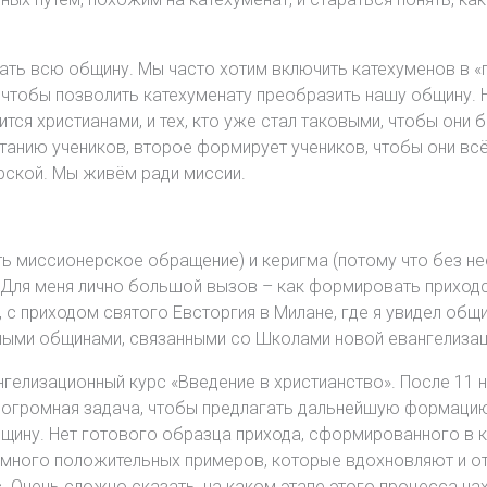
ать всю общину. Мы часто хотим включить катехуменов в 
 чтобы позволить катехуменату преобразить нашу общину. Н
ится христианами, и тех, кто уже стал таковыми, чтобы они
танию учеников, второе формирует учеников, чтобы они вс
рской. Мы живём ради миссии.
ь миссионерское обращение) и керигма (потому что без неё
. Для меня лично большой вызов – как формировать прихо
, с приходом святого Евсторгия в Милане, где я увидел об
ными общинами, связанными со Школами новой евангелизац
ангелизационный курс «Введение в христианство». После 11
т огромная задача, чтобы предлагать дальнейшую формаци
ину. Нет готового образца прихода, сформированного в кл
ть много положительных примеров, которые вдохновляют и 
 Очень сложно сказать, на каком этапе этого процесса на