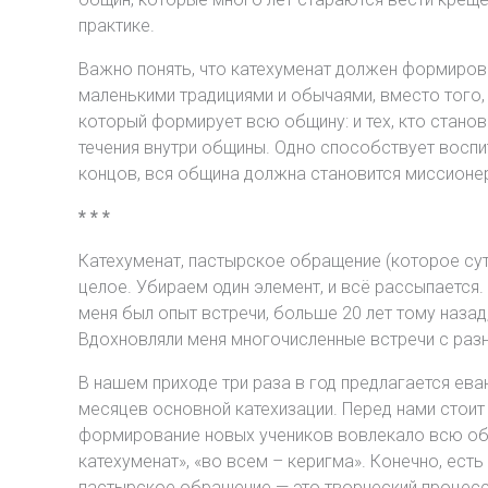
практике.
Важно понять, что катехуменат должен формиров
маленькими традициями и обычаями, вместо того,
который формирует всю общину: и тех, кто станов
течения внутри общины. Одно способствует воспи
концов, вся община должна становится миссионе
* * *
Катехуменат, пастырское обращение (которое сут
целое. Убираем один элемент, и всё рассыпается
меня был опыт встречи, больше 20 лет тому назад
Вдохновляли меня многочисленные встречи с раз
В нашем приходе три раза в год предлагается ев
месяцев основной катехизации. Перед нами стои
формирование новых учеников вовлекало всю общ
катехуменат», «во всем – керигма». Конечно, ес
пастырское обращение — это творческий процесс.