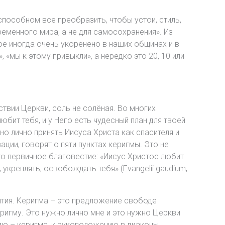
способном все преобразить, чтобы устои, стиль,
еменного мира, а не для самосохранения». Из
ое иногда очень укоренено в наших общинах и в
 «мы к этому привыкли», а нередко это 20, 10 или
ствии Церкви, соль не солёная. Во многих
юбит тебя, и у Него есть чудесный план для твоей
но лично принять Иисуса Христа как спасителя и
ии, говорят о пяти пунктах керигмы. Это не
это первичное благовестие: «Иисус Христос любит
 укреплять, освобождать тебя» (Evangelii gaudium,
ытия. Керигма – это предложение свободе
еригму. Это нужно лично мне и это нужно Церкви
ию – керигма, к рукоположению в диаконы,