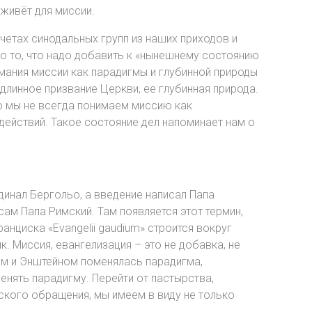
живёт для миссии.
четах синодальных групп из наших приходов и
но то, что надо добавить к «нынешнему состоянию
мания миссии как парадигмы и глубинной природы
одлинное призвание Церкви, ее глубинная природа.
что мы не всегда понимаем миссию как
действий. Такое состояние дел напоминает нам о
динал Бергольо, а введение написал Папа
сам Папа Римский. Там появляется этот термин,
нциска «Evangelii gaudium» строится вокруг
. Миссия, евангелизация – это не добавка, не
ном и Энштейном поменялась парадигма,
нять парадигму. Перейти от пастырства,
ского обращения, мы имеем в виду не только