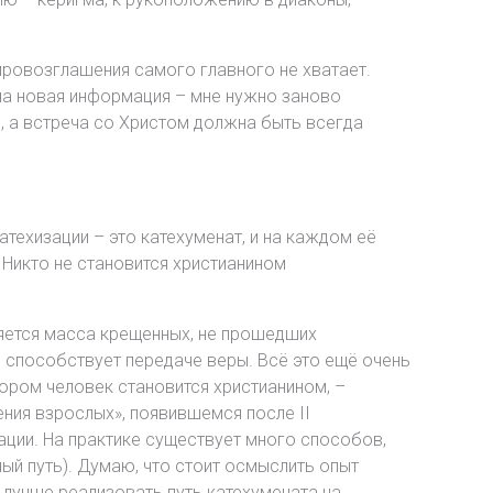
 провозглашения самого главного не хватает.
жна новая информация – мне нужно заново
, а встреча со Христом должна быть всегда
техизации – это катехуменат, и на каждом её
 Никто не становится христианином
ляется масса крещенных, не прошедших
, способствует передаче веры. Всё это ещё очень
тором человек становится христианином, –
ния взрослых», появившемся после II
зации. На практике существует много способов,
ый путь). Думаю, что стоит осмыслить опыт
к лучше реализовать путь катехумената на