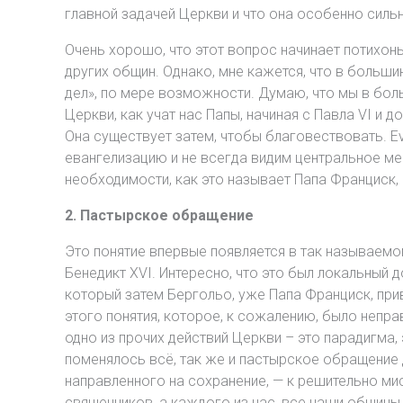
главной задачей Церкви и что она особенно сильн
Очень хорошо, что этот вопрос начинает потихон
других общин. Однако, мне кажется, что в больши
дел», по мере возможности. Думаю, что мы в бол
Церкви, как учат нас Папы, начиная с Павла VI и 
Она существует затем, чтобы благовествовать. Ev
евангелизацию и не всегда видим центральное ме
необходимости, как это называет Папа Франциск,
2. Пастырское обращение
Это понятие впервые появляется в так называемо
Бенедикт XVI. Интересно, что это был локальный д
который затем Бергольо, уже Папа Франциск, прив
этого понятия, которое, к сожалению, было непра
одно из прочих действий Церкви – это парадигма
поменялось всё, так же и пастырское обращение
направленного на сохранение, — к решительно м
священников, а каждого из нас, все наши общины