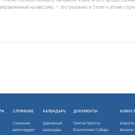
аправленный на миссию, — это реально и стоит к этому стре
РА
СЛУЖЕНИЕ
КАЛЕНДАРЬ
ДОКУМЕНТЫ
НОВОС
Служение
Церковный
Святой Престол
Новости
милосердия
календарь
Вселенские Соборы
Анонсы