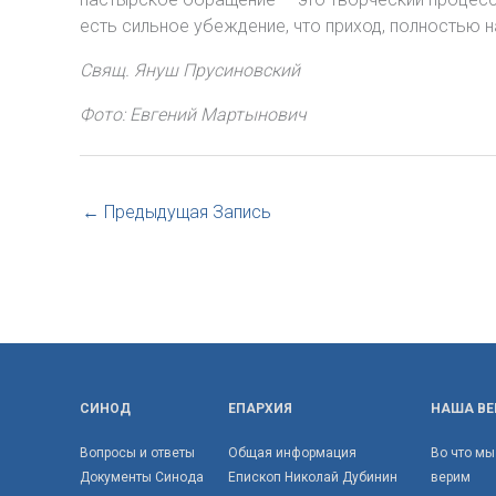
есть сильное убеждение, что приход, полностью н
Свящ. Януш Прусиновский
Фото: Евгений Мартынович
←
Предыдущая Запись
СИНОД
ЕПАРХИЯ
НАША ВЕ
Вопросы и ответы
Общая информация
Во что мы
Документы Синода
Епископ Николай Дубинин
верим