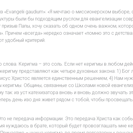
 «Evangelii gaudium»: «Я мечтаю о миссионерском выборе, 
уктуры были бы подходящим руслом для евангелизации совр
т призыв Папы, хочу сказать об одном очень важном, котор
». Причем «всегда» нередко означает «помню это с детства»,
от удобный критерий.
о слова. Керигма – это соль. Если нет керигмы в любом дей
керигму представляют как четыре духовных закона: 1) Бог л
 Иисус Христос является единственным решением; 4) Нам нуж
 керигмы. Общины, связанные со Школами новой евангелизац
у так: из уст катехизатора вновь и вновь должно звучать 
теперь день изо дня живет рядом с тобой, чтобы просвещать,
 Это не передача информации. Это передача Христа как соб
ремя нуждаюсь в брате, который будет провозглашать мне к
 Причастию – нужна керигма, во время подготовки к венчан