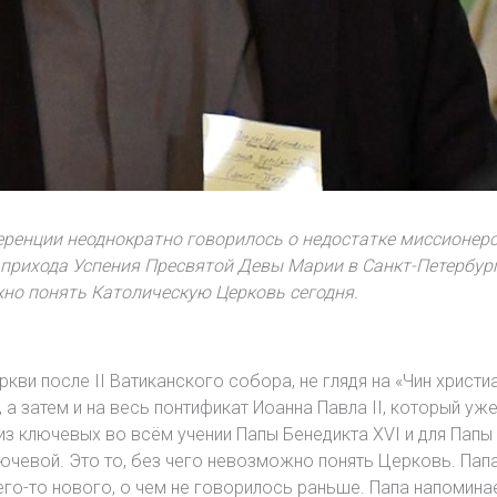
ренции неоднократно говорилось о недостатке миссионерс
 прихода Успения Пресвятой Девы Марии в Санкт-Петербург
жно понять Католическую Церковь сегодня.
ви после II Ватиканского собора, не глядя на «Чин христ
д), а затем и на весь понтификат Иоанна Павла II, который у
из ключевых во всём учении Папы Бенедикта XVI и для Пап
 ключевой. Это то, без чего невозможно понять Церковь. Пап
его-то нового, о чем не говорилось раньше. Папа напоминае