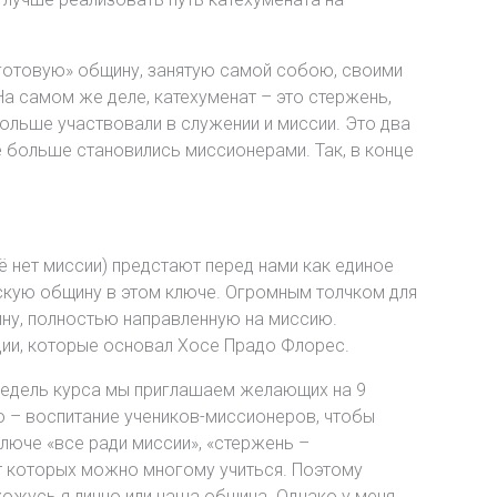
«готовую» общину, занятую самой собою, своими
а самом же деле, катехуменат – это стержень,
 больше участвовали в служении и миссии. Это два
ё больше становились миссионерами. Так, в конце
 нет миссии) предстают перед нами как единое
дскую общину в этом ключе. Огромным толчком для
щину, полностью направленную на миссию.
ии, которые основал Хосе Прадо Флорес.
 недель курса мы приглашаем желающих на 9
ю – воспитание учеников-миссионеров, чтобы
юче «все ради миссии», «стержень –
от которых можно многому учиться. Поэтому
хожусь я лично или наша община. Однако у меня