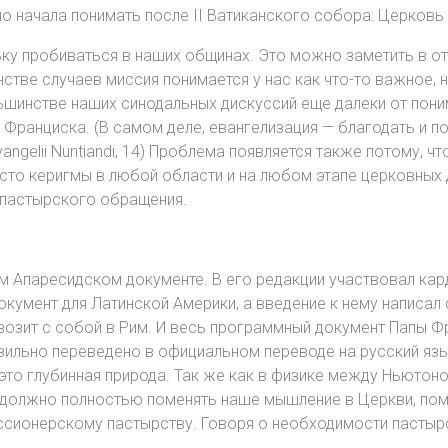
о начала понимать после II Ватиканского собора: Церковь 
ьку пробиваться в наших общинах. Это можно заметить в от
нстве случаев миссия понимается у нас как что-то важное, 
ьшинстве наших синодальных дискуссий еще далеки от пони
до Франциска. (В самом деле, евангелизация — благодать и п
angelii Nuntiandi, 14) Проблема появляется также потому, 
сто керигмы в любой области и на любом этапе церковных 
 пастырского обращения.
м Апаресидском документе. В его редакции участвовал кар
окумент для Латинской Америки, а введение к нему написал 
озит с собой в Рим. И весь программный документ Папы Фра
вильно переведено в официальном переводе на русский язык
, это глубинная природа. Так же как в физике между Ньюто
 должно полностью поменять наше мышление в Церкви, поме
иссионерскому пастырству. Говоря о необходимости пастыр
.