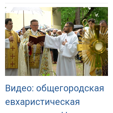
католики
приняли
участие
в
общегородской
акции
«Свеча
Памяти»
Видео: общегородская
евхаристическая