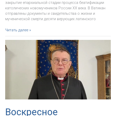
закрытие епархиальной стадии процесса беатификации
католических новомучеников России ХХ века. В Ватикан
отправлены документы и свидетельства о жизни и
мученической смерти десяти верующих латинского
Кто
Читать далее »
они,
наши
новомученики?
Воскресное