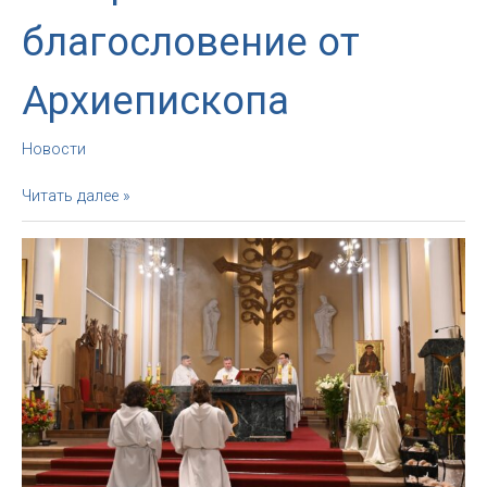
благословение от
Архиепископа
Новости
Воскресное
Читать далее »
благословение
от
Архиепископа