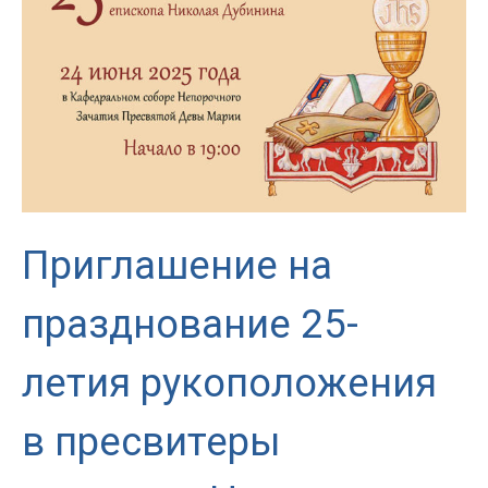
московском
Кафедральном
соборе
Приглашение на
празднование 25-
летия рукоположения
в пресвитеры