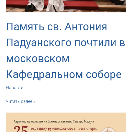
Память св. Антония
Падуанского почтили в
московском
Кафедральном соборе
Новости
Память
Читать далее »
св.
Антония
Падуанского
почтили
в