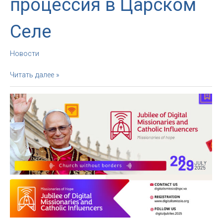
процессия в Царском
Селе
Новости
Видео:
Читать далее »
общегородская
евхаристическая
процессия
в
Царском
Селе