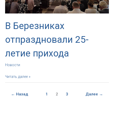
В Березниках
отпраздновали 25-
летие прихода
Новости
В
Читать далее »
Березниках
отпраздновали
25-
←
Назад
1
2
3
Далее
→
летие
прихода