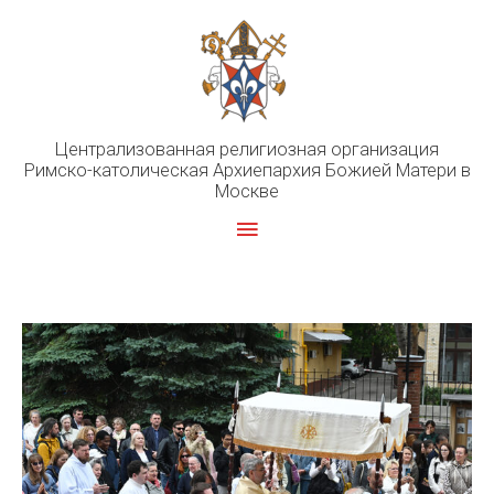
Перейти
к
содержимому
Централизованная религиозная организация
Римско-католическая Архиепархия Божией Матери в
Москве
Главное
меню