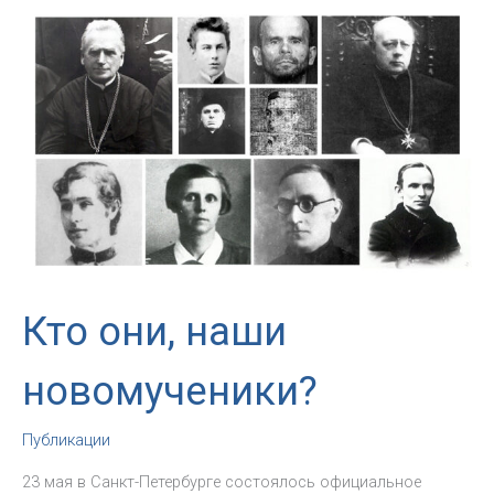
по
коммуникациям
о
Юбилее
цифровых
миссионеров
Кто они, наши
новомученики?
Публикации
23 мая в Санкт-Петербурге состоялось официальное