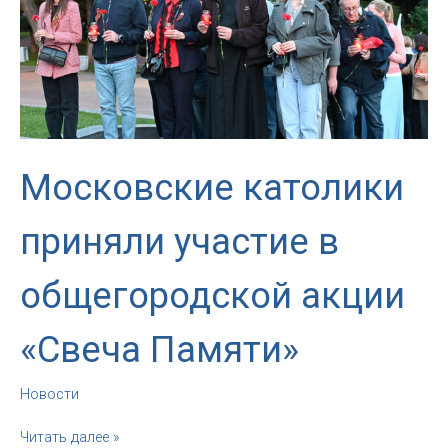
22.06.25
Московские католики
приняли участие в
общегородской акции
«Свеча Памяти»
Новости
Московские
Читать далее »