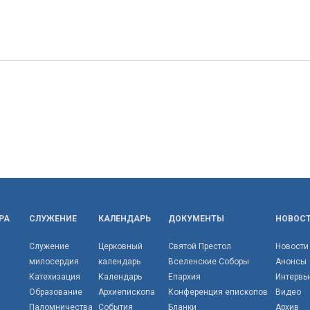
РА
СЛУЖЕНИЕ
КАЛЕНДАРЬ
ДОКУМЕНТЫ
НОВОС
Служение
Церковный
Святой Престол
Новости
милосердия
календарь
Вселенские Соборы
Анонсы
Катехизация
Календарь
Епархия
Интервь
Образование
Архиепископа
Конференция епископов
Видео
Паломничества
События
Бланки
Архив