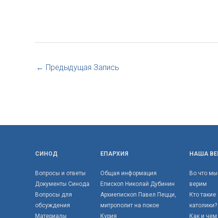
←
Предыдущая Запись
СИНОД
ЕПАРХИЯ
НАША ВЕ
Вопросы и ответы
Общая информация
Во что мы
Документы Синода
Епископ Николай Дубинин
верим
Вопросы для
Архиепископ Павел Пецци,
Кто такие
обсуждения
митрополит на покое
католики?
Материалы
Курия
Как и чем