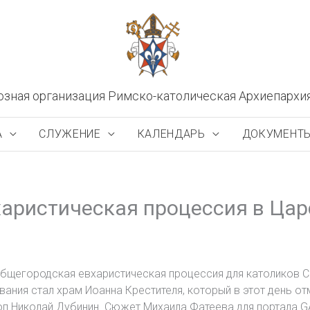
озная организация Римско-католическая Архиепархи
А
СЛУЖЕНИЕ
КАЛЕНДАРЬ
ДОКУМЕНТ
харистическая процессия в Ца
общегородская евхаристическая процессия для католиков 
ания стал храм Иоанна Крестителя, который в этот день от
п Николай Дубинин. Сюжет Михаила Фатеева для портала G