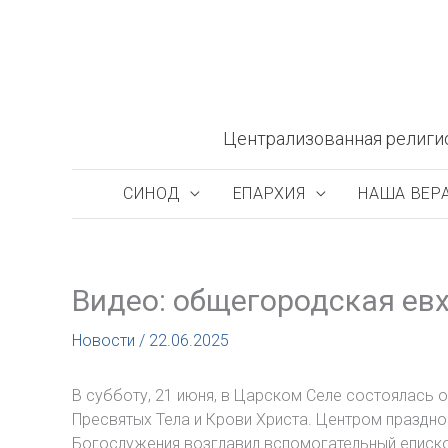
Перейти
к
содержимому
Централизованная религи
СИНОД
ЕПАРХИЯ
НАША ВЕР
Видео: общегородская ев
Новости
/
22.06.2025
В субботу, 21 июня, в Царском Селе состоялась 
Пресвятых Тела и Крови Христа. Центром празднов
Богослужения возглавил вспомогательный еписко