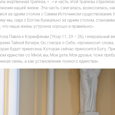
а жертвенная трапеза, <…> и часть этой трапезы отделялась
лжения нашей жизни. Эта часть сжигалась, возносилась, как
имся за одним столом с Самим Источником существования, И
ому мы, сидя с Богом буквально за одним столом, становим
, что наша жизнь устроена хорошо и правильно».
ола Павла к Коринфянам (1Кор 11, 23 – 26), генеральный ви
ремя Тайной Вечери, Он, говоря о Себе, «произносит слова,
оторая будет принесена, Которая сейчас приносится Богу. Пр
м единстве со Мной, вы, Мои дети, Мои друзья, тоже пребы
некая связь, а как установление полного единства».