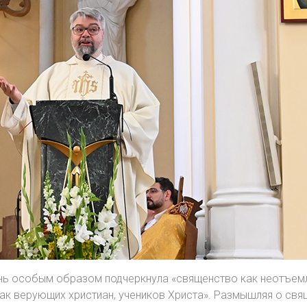
день особым образом подчеркнула «священство как неотъемл
ак верующих христиан, учеников Христа». Размышляя о свящ