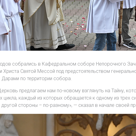
ходов собрались в Кафедральном соборе Непорочного Зач
и Христа Святой Мессой под предстоятельством генерально
 Дарами по территории собора.
Церковь предлагаем нам по-новому взглянуть на Тайну, кот
 цикла, каждый из которых обращается к одному из трех с
с другой стороны – по-разному», — сказал в начале своей пр