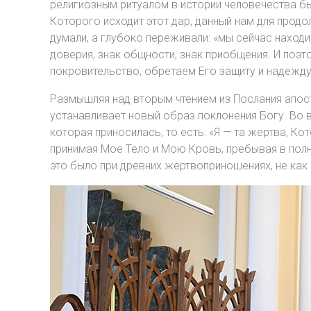
религиозным ритуалом в истории человечества был
Которого исходит этот дар, данный нам для продо
думали, а глубоко переживали: «мы сейчас наход
доверия, знак общности, знак приобщения. И поэт
покровительство, обретаем Его защиту и надежду
Размышляя над вторым чтением из Послания апост
устанавливает новый образ поклонения Богу. Во в
которая приносилась, то есть: «Я — та жертва, К
принимая Мое Тело и Мою Кровь, пребывая в полно
это было при древних жертвоприношениях, не как 