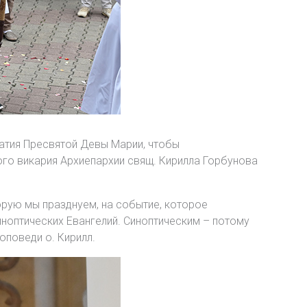
атия Пресвятой Девы Марии, чтобы
го викария Архиепархии свящ. Кирилла Горбунова
орую мы празднуем, на событие, которое
иноптических Евангелий. Синоптическим – потому
оповеди о. Кирилл.