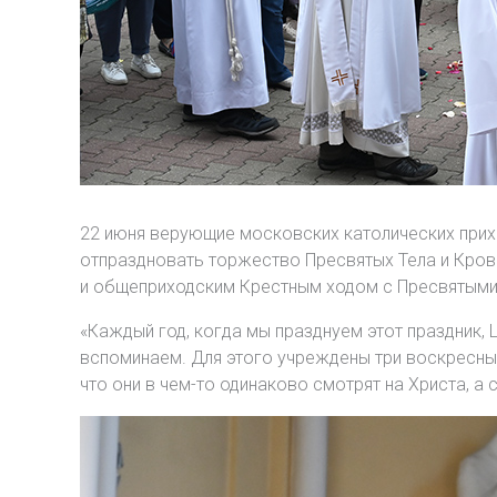
22 июня верующие московских католических при
отпраздновать торжество Пресвятых Тела и Кров
и общеприходским Крестным ходом с Пресвятыми
«Каждый год, когда мы празднуем этот праздник, 
вспоминаем. Для этого учреждены три воскресных
что они в чем-то одинаково смотрят на Христа, а 