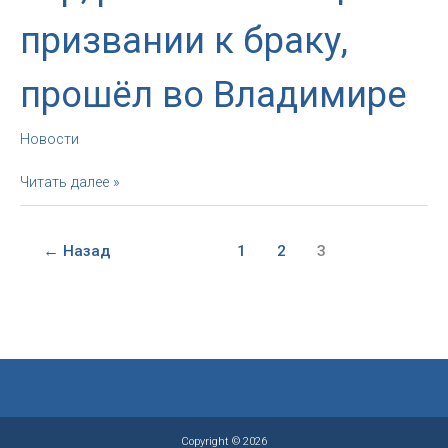
призвании к браку,
прошёл во Владимире
Новости
Выездной
Читать далее »
семинар
для
пар,
←
Назад
1
2
3
размышляющих
о
призвании
к
браку,
прошёл
во
Владимире
Copyright © 2026