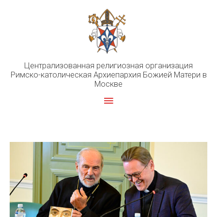
Перейти
к
содержимому
Централизованная религиозная организация
Римско-католическая Архиепархия Божией Матери в
Москве
Главное
меню