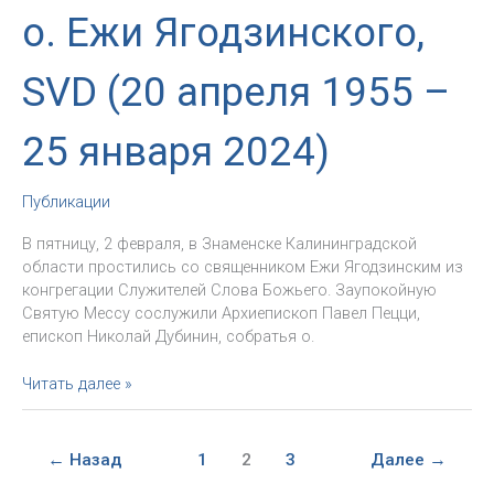
о. Ежи Ягодзинского,
SVD (20 апреля 1955 –
25 января 2024)
Публикации
В пятницу, 2 февраля, в Знаменске Калининградской
области простились со священником Ежи Ягодзинским из
конгрегации Служителей Слова Божьего. Заупокойную
Святую Мессу сослужили Архиепископ Павел Пецци,
епископ Николай Дубинин, собратья о.
«Бесстрашный
Читать далее »
священник,
счастливый
в
←
Назад
1
2
3
Далее
→
провозглашении