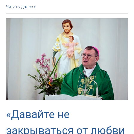
Письмо
Читать далее »
Архиепископа
Мэру
Москвы
в
связи
с
демонстрациями
у
собора
Непорочного
Зачатия
«Давайте не
закрываться от любви