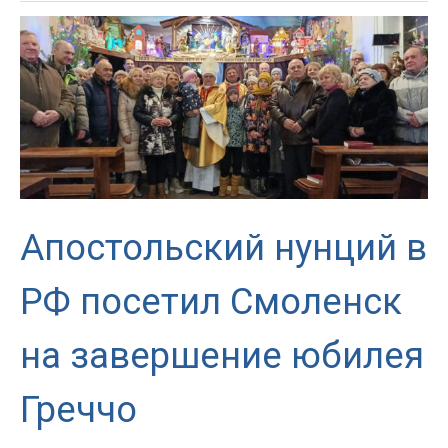
Среда
Апостольский нунций в
РФ посетил Смоленск
на завершение юбилея
Греччо