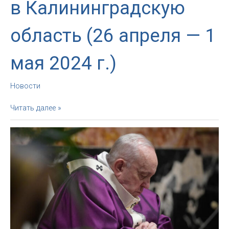
в Калининградскую
область (26 апреля — 1
мая 2024 г.)
Новости
Анонс:
Читать далее »
Паломничество
в
Калининградскую
область
(26
апреля
—
1
мая
2024
г.)