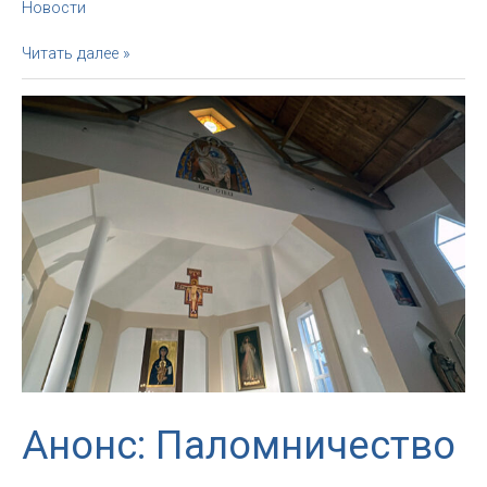
Новости
Апостольский
Читать далее »
нунций
в
РФ
посетил
Смоленск
на
завершение
юбилея
Греччо
Анонс: Паломничество