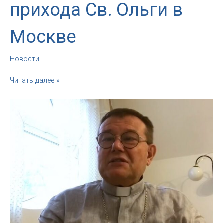
прихода Св. Ольги в
Москве
Новости
Свящ.
Читать далее »
Данила
Степанов
введен
в
должность
настоятеля
прихода
Св.
Ольги
в
Москве