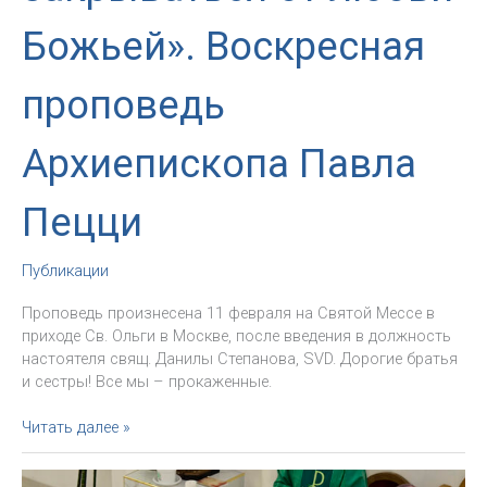
Божьей». Воскресная
проповедь
Архиепископа Павла
Пецци
Публикации
Проповедь произнесена 11 февраля на Святой Мессе в
приходе Св. Ольги в Москве, после введения в должность
настоятеля свящ. Данилы Степанова, SVD. Дорогие братья
и сестры! Все мы – прокаженные.
«Давайте
Читать далее »
не
закрываться