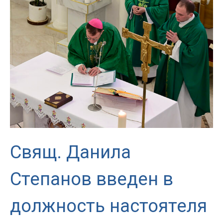
от
любви
Божьей».
Воскресная
проповедь
Архиепископа
Павла
Пецци
Свящ. Данила
Степанов введен в
должность настоятеля