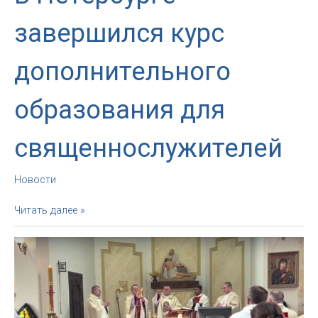
завершился курс
дополнительного
образования для
священнослужителей
Новости
В
Читать далее »
Петербурге
завершился
курс
дополнительного
образования
для
священнослужителей