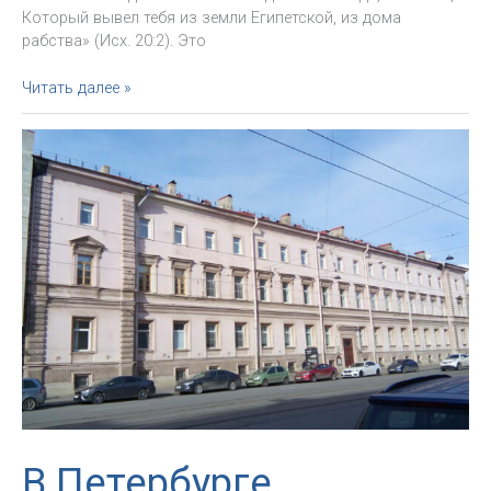
Который вывел тебя из земли Египетской, из дома
рабства» (Исх. 20:2). Это
«Через
Читать далее »
пустыню
Бог
ведет
нас
к
свободе».
Послание
Папы
Франциска
на
Великий
пост
2024
В Петербурге