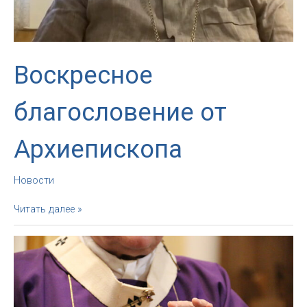
Воскресное
благословение от
Архиепископа
Новости
Воскресное
Читать далее »
благословение
от
Архиепископа