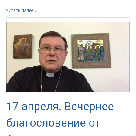
Расписание
Читать далее »
трансляций
Святых
Месс
и
других
богослужений
на
18-
19
апреля
17 апреля. Вечернее
благословение от