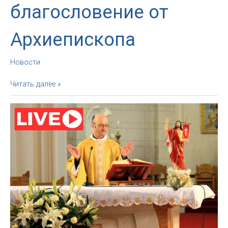
благословение от
Архиепископа
Новости
16
Читать далее »
апреля.
Вечернее
благословение
от
Архиепископа