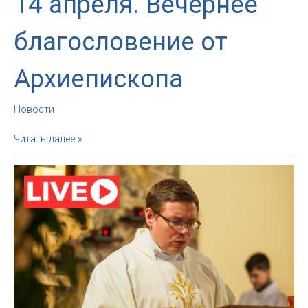
14 апреля. Вечернее
благословение от
Архиепископа
Новости
14
Читать далее »
апреля.
Вечернее
благословение
от
Архиепископа