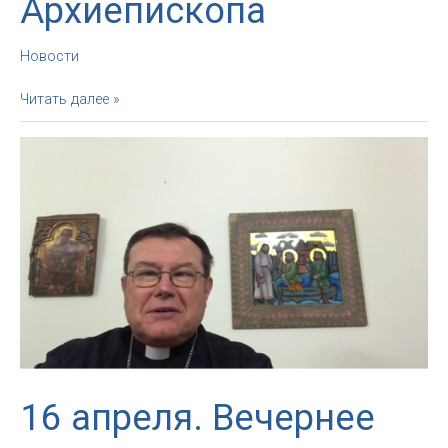
Архиепископа
Новости
17
Читать далее »
апреля.
Вечернее
благословение
от
Архиепископа
16 апреля. Вечернее