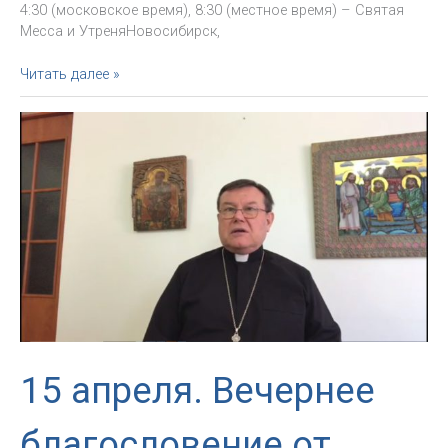
4:30 (московское время), 8:30 (местное время) – Святая
Месса и УтреняНовосибирск,
Расписание
Читать далее »
трансляций
Святых
Месс
и
других
богослужений
на
16-
17
апреля
15 апреля. Вечернее
благословение от