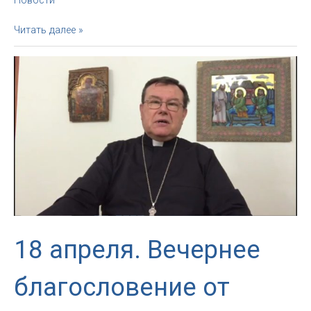
Новости
Воскресенье,
Читать далее »
19
апреля.
Благословение
от
Архиепископа
18 апреля. Вечернее
благословение от