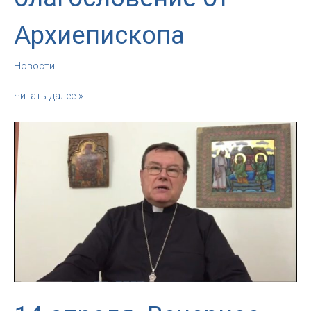
Архиепископа
Новости
15
Читать далее »
апреля.
Вечернее
благословение
от
Архиепископа