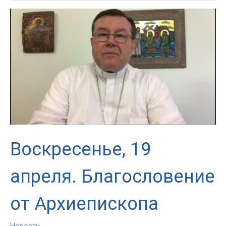
«Позволить
святым
составить
нам
компанию»
—
Вечернее
благословение
от
Архиепископа
Воскресенье, 19
апреля. Благословение
от Архиепископа