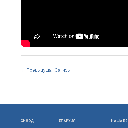
←
Предыдущая Запись
СИНОД
ЕПАРХИЯ
НАША ВЕ