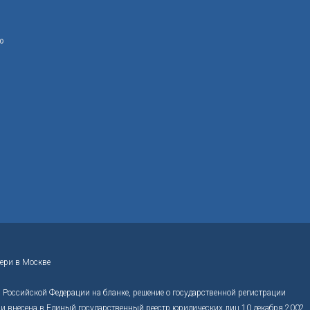
ю
ери в Москве
Российской Федерации на бланке, решение о государственной регистрации
 внесена в Единый государственный реестр юридических лиц 10 декабря 2002