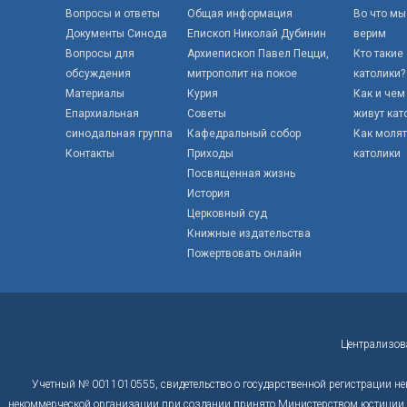
Вопросы и ответы
Общая информация
Во что мы
Документы Синода
Епископ Николай Дубинин
верим
Вопросы для
Архиепископ Павел Пецци,
Кто такие
обсуждения
митрополит на покое
католики?
Материалы
Курия
Как и чем
Епархиальная
Советы
живут кат
синодальная группа
Кафедральный собор
Как моля
Контакты
Приходы
католики
Посвященная жизнь
История
Церковный суд
Книжные издательства
Пожертвовать онлайн
Централизов
Учетный № 0011010555, свидетельство о государственной регистрации не
некоммерческой организации при создании принято Министерством юстиции Р