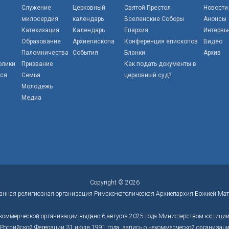
Служение
Церковный
Святой Престол
Новости
милосердия
календарь
Вселенские Соборы
Анонсы
Катехизация
Календарь
Епархия
Интервь
Образование
Архиепископа
Конференция епископов
Видео
Паломничества
События
Бланки
Архив
олики
Призвание
Как подать документы в
тся
Семья
церковный суд?
Молодежь
Медиа
Copyright © 2026
анная религиозная организация Римско-католическая Архиепархия Божией Мат
коммерческой организации выдано 6 августа 2025 года Министерством юстиции 
оссийской Федерации 31 июля 1991 года, запись о некоммерческой организации