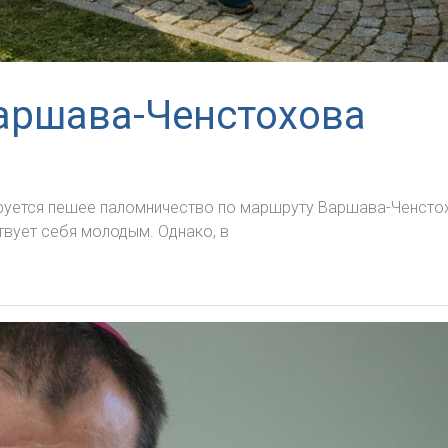
аршава-Ченстохова
анируется пешее паломничество по маршруту Варшава-Ченст
твует себя молодым. Однако, в