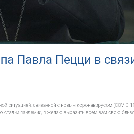
па Павла Пецци в связ
чной ситуацией, связанной с новым коронавирусом (COVID-1
о стадии пандемии, я желаю выразить всем вам свою близ