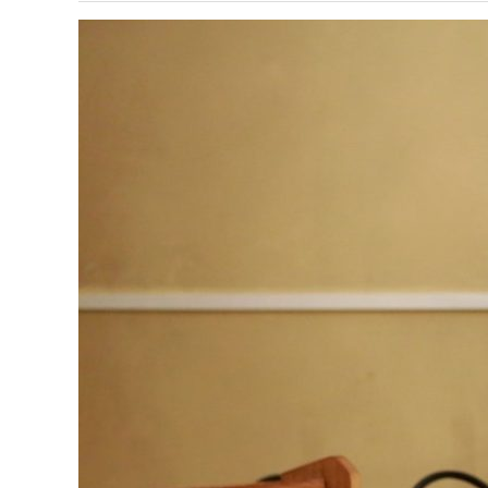
Павла
Пецци
в
связи
с
эпидемией
коронавируса