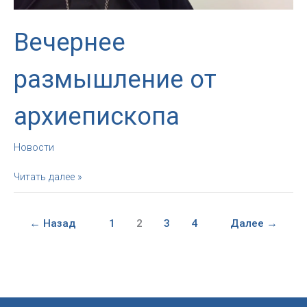
Божией
Матери
Вечернее
«Тобою
единство»
по
размышление от
приходам
России
архиепископа
Новости
Вечернее
Читать далее »
размышление
от
архиепископа
←
Назад
1
2
3
4
Далее
→