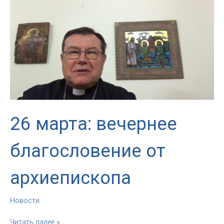
и
благословения
елеев
26 марта: вечернее
благословение от
архиепископа
Новости
26
Читать далее »