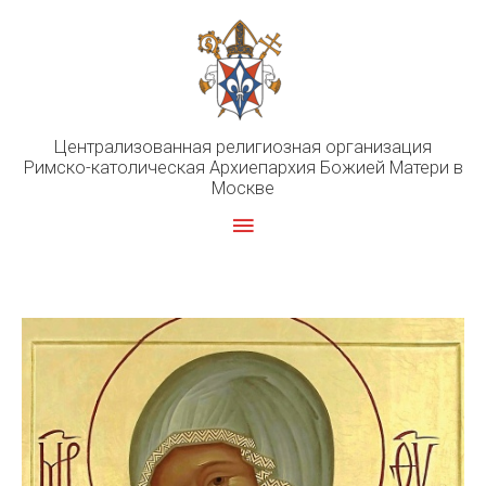
Перейти
к
содержимому
Централизованная религиозная организация
Римско-католическая Архиепархия Божией Матери в
Москве
Главное
меню