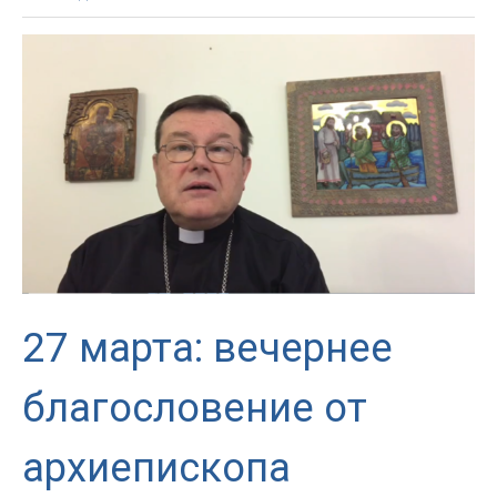
Пресвятой
Девы
Марии
—
Матери
Слова
Божия:
разъясняющая
брошюра
и
другие
материалы
27 марта: вечернее
благословение от
архиепископа