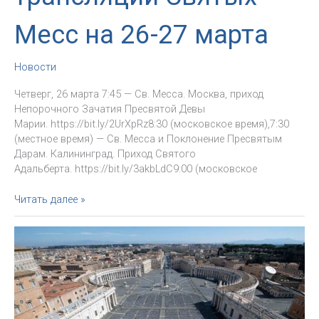
Месс на 26-27 марта
Новости
Четверг, 26 марта 7:45 — Св. Месса. Москва, приход
Непорочного Зачатия Пресвятой Девы
Марии. https://bit.ly/2UrXpRz8:30 (московское время),7:30
(местное время) — Св. Месса и Поклонение Пресвятым
Дарам. Калининград. Приход Святого
Адальберта. https://bit.ly/3akbLdC9:00 (московское
Расписание
Читать далее »
трансляций
Святых
Месс
на
26-
27
марта