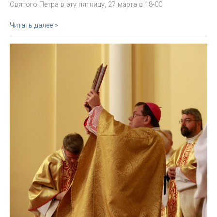
Святого Петра в эту пятницу, 27 марта в 18-00
Письмо
Читать далее »
архиепископа:
соединиться
с
Папой
в
молитве.
27
марта,
в
20.00
по
Москве