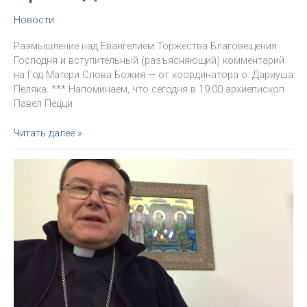
Новости
Размышление над Евангелием Торжества Благовещения
Господня и вступительный (разъясняющий) комментарий
на Год Матери Слова Божия — от координатора о. Дариуша
Пеляка. *** Напоминаем, что сегодня в 19.00 архиепископ
Павел Пецци
Начало
Читать далее »
Года
Пресвятой
Девы
Марии
–
Матери
Слова
Божия
и
паломничества
Фатимской
Иконы