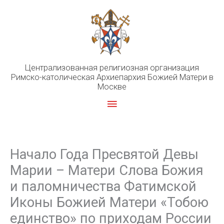
Перейти
к
содержимому
Централизованная религиозная организация
Римско-католическая Архиепархия Божией Матери в
Москве
Главное
меню
Начало Года Пресвятой Девы
Марии – Матери Слова Божия
и паломничества Фатимской
Иконы Божией Матери «Тобою
единство» по приходам России