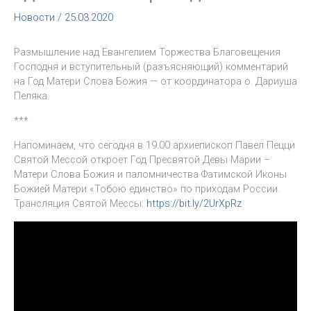
Новости
/
25.03.2020
Размышление над Евангелием Торжества Благовещения
Господня и вступительный (разъясняющий) комментарий
на Год Матери Слова Божия — от координатора о. Дариуша
Пеляка.
***
Напоминаем, что сегодня в 19.00 архиепископ Павел Пецци
Святой Мессой откроет Год Пресвятой Девы Марии –
Матери Слова Божия и паломничества Фатимской Иконы
Божией Матери «Тобою единство» по приходам России.
Трансляция Святой Мессы:
https://bit.ly/2UrXpRz