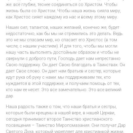
же: всё глубже, теснее соединяться со Христом. Чтобы
жизнь была со Христом. Чтобы наша жизнь сияла миру,
как Христос сияет каждому из нас и всему этому миру.
Наших сил, талантов, наших желаний, конечно же, будет
недостаточно, как бы мы ни стремились это делать. Ведь
это не мы спасаем мир, но спасает его Христос (в том
числе, с нашим участием). И для того, чтобы мы могли
нашу часть выполнять достойным образом и чтобы не
свернули с доброго пути, Господь дает нам непрестанно
Свою поддержку. Он дает Свою благодать в Таинствах. Он
дает Свое слово. Он дает нам братьев и сестер, которые
идут рука об руку с нами: мы поддерживаем тех, кто
нуждается в этой поддержке, и получаем помощь от тех,
кто нам ее несет. Это все замечательно. Это все великий
дар.
Наша радость также о том, что наши братья и сестры,
которые были крещены в нашей вере, в нашей Церкви,
сегодня принимают второе Таинство христианского
посвящения – Таинство Миропомазания. Они получат Дар
Святого Духа, который укрепляет для христианкой жизни,