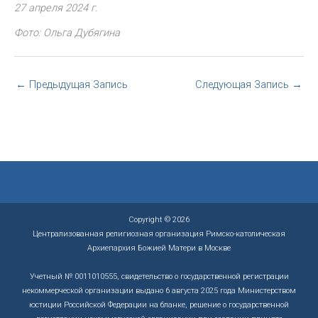
27 апреля 2024 г.
Фото: Ольга Дубягина
←
Предыдущая Запись
Следующая Запись
→
Copyright © 2026
Централизованная религиозная организация Римско-католическая
Архиепархия Божией Матери в Москве
Учетный № 0011010555, свидетельство о государственной регистрации
некоммерческой организации выдано 6 августа 2025 года Министерством
юстиции Российской Федерации на бланке, решение о государственной