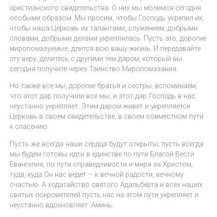
христианского свидетельства. О них мы молимся сегодня
особыми образом. Мы просим, чтобы Господь укрепил их,
чтобы наша Церковь их талантами, служением, добрыми
словами, добрыми делами укреплялась. Пусть это, дорогие
миропомазуемые, длится всю вашу жизнь. И передавайте
эту веру, делитесь с другими тем даром, который вы
сегодня получите через Таинство Миропомазания.
Но также все мы, дорогие братья и сестры, вспоминаем,
что этот дар получили все мы, и этот дар Господь в нас
неустанно укрепляет. Этим даром живет и укрепляется
Церковь в своем свидетельстве, в своем совместном пути
к спасению.
Пусть же всегда наши сердца будут открыты, пусть всегда
мы будем готовы идти в единстве по пути Благой Вести
Евангелия, по пути справедливости и мира за Христом,
туда, куда Он нас ведет – к вечной радости, вечному
счастью. А ходатайство святого Адальберта и всех наших
святых покровителей пусть нас на этом пути укрепляет и
неустанно вдохновляет. Аминь.