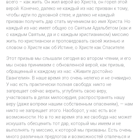
всего – как жить. Он жил верой во Христа, он горел этой
верой. Конечно, далеко не каждый из нас призван к тому,
чтобы идти по духовной стезе, и далеко не каждый
призван получить дар стать мучеником во имя Христа. Но
каждый из нас имеет общую со Святым Адальбетом (как и
с каждым Святым, да и с каждым христианином) миссию
жить по-христиански и проповедовать своей жизнью и
словом о Христе как об Истине, о Христе как Спасителе.
Этот призыв мы слышали сегодня во втором чтении, и его
мы снова принимаем с обновленной верой, как призыв,
обращенный к каждому из нас: «Живите достойно
Евангелия». В наше время это очень нелегко и не очевидно.
У нас есть практически полная свобода: никто не
запрещает сейчас верить, углублять свою веру,
участвовать в делах милосердия, распространять нашу
веру (даже вопреки нашим собственным опасениям), — нам
никто не запрещает этого. Наоборот, у нас есть все
возможности. Но в то же время эта же свобода нас может
искушать обесценить тот дар, который мы имеем и не
выполнять ту миссию, к которой мы призваны. Есть очень
много различных предлогов и возможностей отвлечься и