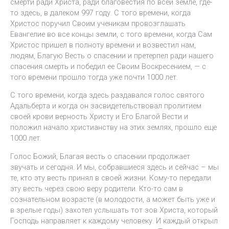
смерти ради Христа, ради благовестия по всей земле, где-
то здесь, в далеком 997 году. С того времени, когда
Христос поручил Своим ученикам провозглашать
Евангелие во все концы земли, с того времени, когда Сам
Христос пришел в полноту времени и возвестил нам,
людям, Благую Весть о спасении и претерпел ради нашего
спасения смерть и победил ее Своим Воскресением, — с
того времени прошло тогда уже почти 1000 лет.
С того времени, когда здесь раздавался голос святого
Адальберта и когда он засвидетельствовал пролитием
своей крови верность Христу и Его Благой Вести и
положил начало христианству на этих землях, прошло еще
1000 лет.
Голос Божий, Благая весть о спасении продолжает
звучать и сегодня. И мы, собравшиеся здесь и сейчас – мы
те, кто эту весть принял в своей жизни. Кому-то передали
эту весть через свою веру родители. Кто-то сам в
сознательном возрасте (в молодости, а может быть уже и
в зрелые годы) захотел услышать тот зов Христа, который
Господь направляет к каждому человеку. И каждый открыл