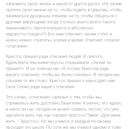
направить свою жизнь в какое-то другое русло: «Ну зачем
тратить свою жизни на то, чтобы ходить в Церковь, чтобы
заниматься духовным чтением, на то, чтобы общаться с
другими верующими, когда столько много всего такого
заманчивого, притягательного и абсолютно
недорогостоящего?» Бог нам отвечает, зачем стóит и
нужно нужно «тратить» усилия и время. Отвечает словом
«спасение».
Христос пришел ради спасения людей. И святого
Адальберта язычники-пруссы спрашивали: «Зачем ты
пришел?». И он отвечал им: «Я послан Христом ради
вашего спасения, чтобы вы были спасены». И сегодня мы
слышим то же слово: Христос пришел к нам и дает нам
Свое Слово ради нашего спасения.
Это слово, «спасение», связано с тем, чтобы мы
стремились жить достойно Евангелия. Конечно, это идеал,
и никто из нас сегодня не может сказать честно, что уже
научился жить так, как говорит апостол Павел: «Для меня
жить – Христос». Но мы учимся, и каждый по-своему
проходит эту школу. По сути же, мы учимся одному и тому