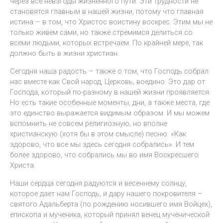
через все невзгоды жизненного пути. Эти трудности не
становятся главным в нашей жизни, потому что главная
истина – в том, что Христос воистину воскрес. Этим мы не
только живем сами, но также стремимся делиться со
всеми людьми, которых встречаем. По крайней мере, так
должно быть в жизни христиан.
Сегодня наша радость – также о том, что Господь собрал
нас вместе как Свой народ, Церковь, воедино. Это дар от
Господа, который по-разному в нашей жизни проявляется.
Но есть такие особенные моменты, дни, а также места, где
это единство выражается видимым образом. И мы можем
вспомнить не совсем религиозную, но вполне
христианскую (хотя бы в этом смысле) песню: «Как
здорово, что все мы здесь сегодня собрались». И тем
более здорово, что собрались мы во имя Воскресшего
Христа.
Наши сердца сегодня радуются и весеннему солнцу,
которое дает нам Господь, и дару нашего покровителя –
святого Адальберта (по рождению носившего имя Войцех),
епископа и мученика, который принял венец мученической