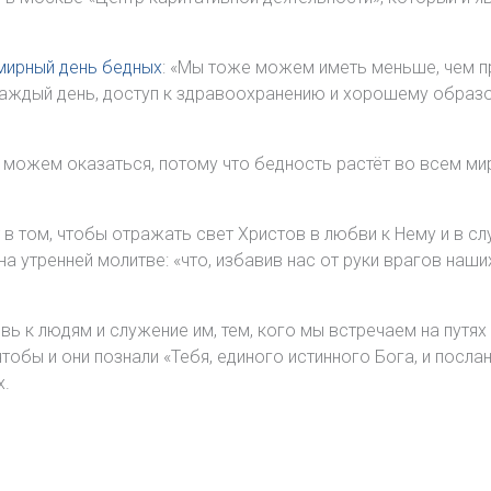
мирный день бедных
: «Мы тоже можем иметь меньше, чем пр
каждый день, доступ к здравоохранению и хорошему образ
можем оказаться, потому что бедность растёт во всем мире
в том, чтобы отражать свет Христов в любви к Нему и в сл
а утренней молитве: «что, избавив нас от руки врагов наших
 к людям и служение им, тем, кого мы встречаем на путях 
тобы и они познали «Тебя, единого истинного Бога, и посла
х.