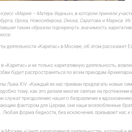
гресс «Мария – Матерь бедных», в котором приняли участи
нбурга, Орска, Новосибирска, Омска, Саратова и Маркса. И
елавшие таким образом подчеркнуть значимость каритатив
ессе.
ёты деятельности «Каритас» в Москве, об этом расскажет Ел
ь в «Каритас» и не только каритативную деятельность, вов
любви будет распространяться по всем приходам Архиепархи
пы Льва XIV: «Каждый из нас призван предлагать новые си
одобно тому, как это делали многие святые на протяжении 
ни служат преодолению нашего безразличия и вдохновению 
кающим фактором для Церкви, они наши возлюбленные брать
… Любая форма бедности, без исключения, призывает нас к
т в Москве «Центр каритативной деятельности», который и я