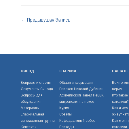
←
Предыдущая Запись
СИНОД
ЕПАРХИЯ
НАША ВЕ
Вопросы и ответы
Общая информация
Во что мы
Документы Синода
Епископ Николай Дубинин
верим
Вопросы для
Архиепископ Павел Пецци,
Кто такие
обсуждения
митрополит на покое
католики?
Материалы
Курия
Как и чем
Епархиальная
Советы
живут кат
синодальная группа
Кафедральный собор
Как моля
Контакты
Приходы
католики