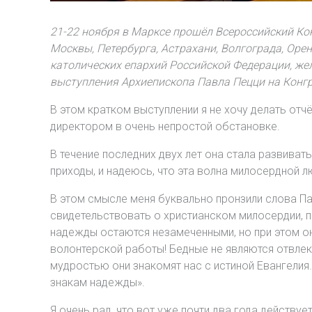
21-22 ноября в Марксе прошёл Всероссийский Кон
Москвы, Петербурга, Астрахани, Волгограда, Оре
католических епархий Российской Федерации, ж
выступления Архиепископа Павла Пецци на Конгр
В этом кратком выступлении я не хочу делать отч
директором в очень непростой обстановке.
В течение последних двух лет она стала развиват
приходы, и надеюсь, что эта волна милосердной 
В этом смысле меня буквально пронзили слова Па
свидетельствовать о христианском милосердии, п
надежды остаются незамеченными, но при этом о
волонтерской работы! Бедные не являются отвле
мудростью они знакомят нас с истиной Евангелия
знакам надежды».
Я очень рад, что вот уже почти два года действуе