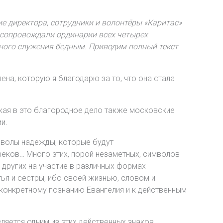
е директора, сотрудники и волонтёры «Каритас»
х сопровождали ординарии всех четырех
ного служения бедным. Приводим полный текст
ена, которую я благодарю за то, что она стала
лекая в это благородное дело также московские
и.
мволы надежды, которые будут
веков… Много этих, порой незаметных, символов
других на участие в различных формах
я и сёстры, ибо своей жизнью, словом и
 конкретному познанию Евангелия и к действенным
вляется одним из этих действенных знаков