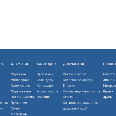
РА
СЛУЖЕНИЕ
КАЛЕНДАРЬ
ДОКУМЕНТЫ
НОВОС
Служение
Церковный
Святой Престол
Новости
милосердия
календарь
Вселенские Соборы
Анонсы
Катехизация
Календарь
Епархия
Интервь
Образование
Архиепископа
Конференция епископов
Видео
Паломничества
События
Бланки
Архив
олики
Призвание
Как подать документы в
тся
Семья
церковный суд?
Молодежь