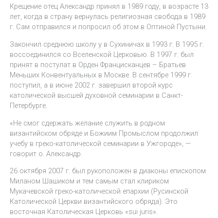
Крещение отец Александр принял в 1989 году, в возрасте 13
лет, когда в страну вернулась религиозная свобода в 1989
г. Сам отправился и попросил об этом в Оптиной Пустыни.
Закончил среднюю школу у в Сухиничах в 1993 г. В 1995 г.
воссоединился со Вселенской Церковью. В 1997 г. был
принят в постулат в Орден Францисканцев – Братьев
Меньших Конвентуальных в Москве. В сентябре 1999 г.
поступил, а в июне 2002 г. завершил второй курс
католической высшей духовной семинарии в Санкт-
Петербурге.
«Не смог сдержать желание служить в родном
византийском обряде и Божиим Промыслом продолжил
учебу в греко-католической семинарии в Ужгороде», —
говорит о. Александр.
26 октября 2007 г. был рукоположен в диаконы епископом
Миланом Шашиком и тем самым стал клириком
Мукачевской греко-католической епархии (Русинской
Католической Церкви византийского обряда). Это
восточная Католическая Церковь «sui juris».