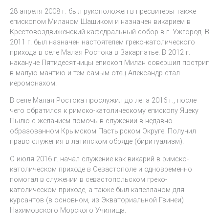
28 апреля 2008 г. был рукоположен в пресвитеры также
епископом Миланом Шашиком и назначен викарием в
Крестовоздвиженский кафедральный собор в г. Ужгород. В
2011 г. был назначен настоятелем греко-католического
прихода в селе Малая Ростока в Закарпатье. В 2012 г.
накануне Пятидесятницы епископ Милан совершил постриг
в малую мантию и тем самым отец Александр стал
иеромонахом.
В селе Малая Ростока прослужил до лета 2016 г., после
чего обратился к римско-католическому епископу Яцеку
Пылю с желанием помочь в служении в недавно
образованном Крымском Пастырском Округе. Получил
право служения в латинском обряде (биритуализм).
С июля 2016 г. начал служение как викарий в римско-
католическом приходе в Севастополе и одновременно
помогал в служении в севастопольском греко-
католическом приходе, а также был капелланом для
курсантов (в основном, из Экваториальной Гвинеи)
Нахимовского Морского Училища.