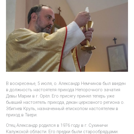
В воскресенье, 5 июля, о. Александр Немчинов был введен
в должность настоятеля прихода Непорочного зачатия
Девы Марии в г. Орёл. Его присягу принял теперь уже
бывший настоятель прихода, декан церковного региона о.
Збигнев Круль, назначенный епископом настоятелем в
приход в Твери.
Отец Александр родился в 1976 году в г. Сухиничи
Калужской области. Его предки были старообрядцами.