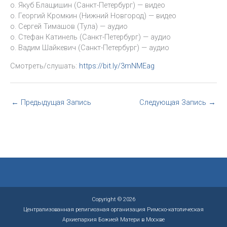
о. Якуб Блащишин (Санкт-Петербург) — видео
о. Георгий Кромкин (Нижний Новгород) — видео
о. Сергей Тимашов (Тула) — аудио
о. Стефан Катинель (Санкт-Петербург) — аудио
о. Вадим Шайкевич (Санкт-Петербург) — аудио
Смотреть/слушать:
https://bit.ly/3mNMEag
←
Предыдущая Запись
Следующая Запись
→
Copyright © 2026
Централизованная религиозная организация Римско-католическая
Архиепархия Божией Матери в Москве