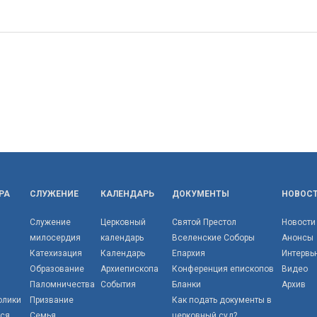
РА
СЛУЖЕНИЕ
КАЛЕНДАРЬ
ДОКУМЕНТЫ
НОВОС
Служение
Церковный
Святой Престол
Новости
милосердия
календарь
Вселенские Соборы
Анонсы
Катехизация
Календарь
Епархия
Интервь
Образование
Архиепископа
Конференция епископов
Видео
Паломничества
События
Бланки
Архив
олики
Призвание
Как подать документы в
тся
Семья
церковный суд?