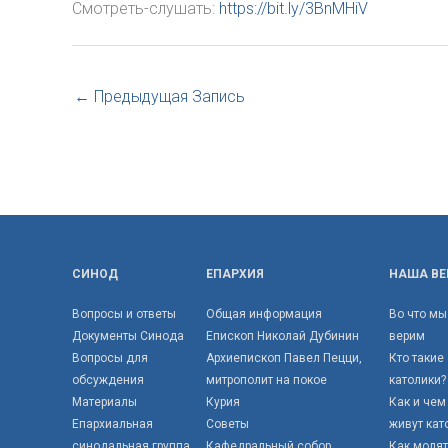
Смотреть-слушать:
https://bit.ly/3BnMHiV
←
Предыдущая Запись
СИНОД
ЕПАРХИЯ
НАША ВЕ
Вопросы и ответы
Общая информация
Во что мы
Документы Синода
Епископ Николай Дубинин
верим
Вопросы для
Архиепископ Павел Пецци,
Кто такие
обсуждения
митрополит на покое
католики?
Материалы
Курия
Как и чем
Епархиальная
Советы
живут кат
синодальная группа
Кафедральный собор
Как моля