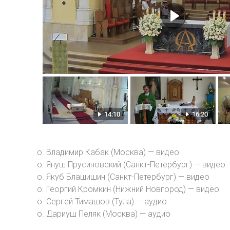
о. Владимир Кабак (Москва) — видео
о. Януш Прусиновский (Санкт-Петербург) — видео
о. Якуб Блащишин (Санкт-Петербург) — видео
о. Георгий Кромкин (Нижний Новгород) — видео
о. Сергей Тимашов (Тула) — аудио
о. Дариуш Пеляк (Москва) — аудио