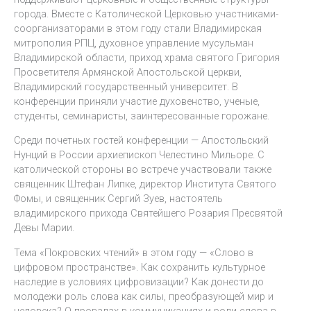
города. Вместе с Католической Церковью участниками-
соорганизаторами в этом году стали Владимирская
митрополия РПЦ, духовное управление мусульман
Владимирской области, приход храма святого Григория
Просветителя Армянской Апостольской церкви,
Владимирский государственный университет. В
конференции приняли участие духовенство, ученые,
студенты, семинаристы, заинтересованные горожане.
Среди почетных гостей конференции — Апостольский
Нунций в России архиепископ Челестино Мильоре. С
католической стороны во встрече участвовали также
священник Штефан Липке, директор Института Святого
Фомы, и священник Сергий Зуев, настоятель
владимирского прихода Святейшего Розария Пресвятой
Девы Марии.
Тема «Покровских чтений» в этом году — «Слово в
цифровом пространстве». Как сохранить культурное
наследие в условиях цифровизации? Как донести до
молодежи роль слова как силы, преобразующей мир и
человека? О провалах в коммуникациях и роли слова в