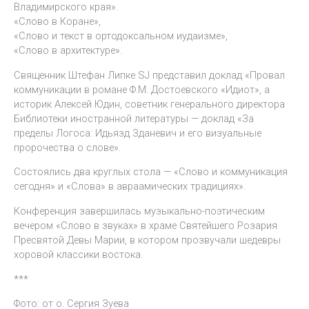
Владимирского края».
«Слово в Коране»,
«Слово и текст в ортодоксальном иудаизме»,
«Слово в архитектуре».
Священник Штефан Липке SJ представил доклад «Провал
коммуникации в романе Ф.М. Достоевского «Идиот», а
историк Алексей Юдин, советник генерального директора
Библиотеки иностранной литературы — доклад «За
пределы Логоса: Идьязд Зданевич и его визуальные
пророчества о слове».
Состоялись два круглых стола — «Слово и коммуникация
сегодня» и «Слова» в авраамических традициях».
Конференция завершилась музыкально-поэтическим
вечером «Слово в звуках» в храме Святейшего Розария
Пресвятой Девы Марии, в котором прозвучали шедевры
хоровой классики востока.
***
Фото: от о. Сергия Зуева