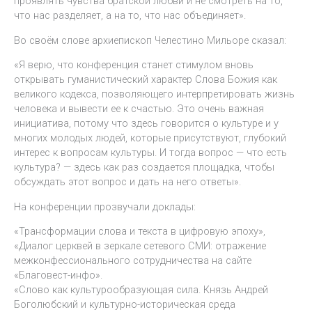
проявлять чувства братской любви и не смотреть на то,
что нас разделяет, а на то, что нас объединяет».
Во своём слове архиепископ Челестино Мильоре сказал:
«Я верю, что конференция станет стимулом вновь
открывать гуманистический характер Слова Божия как
великого кодекса, позволяющего интерпретировать жизнь
человека и вывести ее к счастью. Это очень важная
инициатива, потому что здесь говорится о культуре и у
многих молодых людей, которые присутствуют, глубокий
интерес к вопросам культуры. И тогда вопрос — что есть
культура? — здесь как раз создается площадка, чтобы
обсуждать этот вопрос и дать на него ответы».
На конференции прозвучали доклады:
«Трансформации слова и текста в цифровую эпоху»,
«Диалог церквей в зеркале сетевого СМИ: отражение
межконфессионального сотрудничества на сайте
«Благовест-инфо».
«Слово как культурообразующая сила. Князь Андрей
Боголюбский и культурно-историческая среда