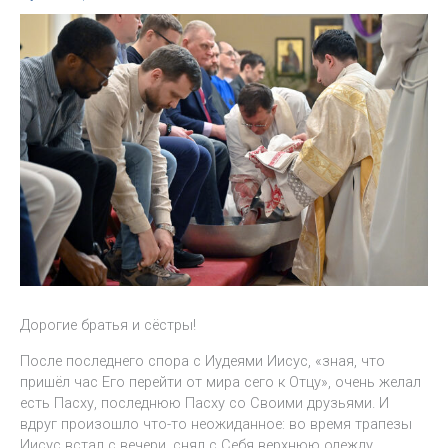
Дорогие братья и сёстры!
После последнего спора с Иудеями Иисус, «зная, что
пришёл час Его перейти от мира сего к Отцу», очень желал
есть Пасху, последнюю Пасху со Своими друзьями. И
вдруг произошло что-то неожиданное: во время трапезы
Иисус встал с вечери, снял с Себя верхнюю одежду,