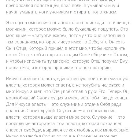
препоясался полотенцем, влил воды в умывальницу и
начал умывать ноги ученикам и отирать полотенцем.
Эта сцена омовения ног апостолов происходит в тишине, в
молчании, которое можно было буквально пощупать. Это
молчание — «литургическое», потому что оно наполнено
тем сознанием, которое Иисус имеет о Себе, что Он есть
Сын Отца, Который пришёл в этот мир, чтобы исполнить
волю Отца, чтобы открыть людям Своё общение с Отцом,
и чтобы исполнить ту миссию, которую Отец поручил Ему,
послав Его, и которая проникает во всю историю.
Иисус осознаёт власть, единственную поистине гуманную
власть, которая может спасти, а не погубить человека и
мир: Иисус знает, что Отец всё отдал в руки Его. Теперь Он,
возлюбивший Своих сущих в мире, возлюбит их до конца.
Для Иисуса власть — это служение и отдача Себя ради
спасения Своих друзей. Служение — это проявление
власти, которая выше власти мира сего. Служение — это
проявление авторитета, той власти, которая сохраняет,
спасает свободу, выражая её как любовь, как милосердие:
Иисус возлюбил Своих до конца. Служение изгоняет