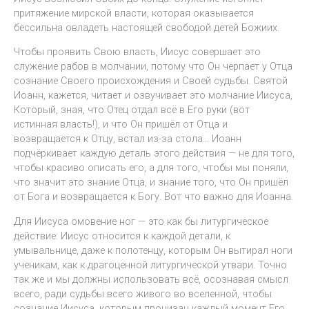
притяжение мирской власти, которая оказывается
бессильна овладеть настоящей свободой детей Божиих.
Чтобы проявить Свою власть, Иисус совершает это
служение рабов в молчании, потому что Он черпает у Отца
сознание Своего происхождения и Своей судьбы. Святой
Иоанн, кажется, читает и озвучивает это молчание Иисуса,
Который, зная, что Отец отдал всё в Его руки (вот
истинная власть!), и что Он пришёл от Отца и
возвращается к Отцу, встал из-за стола… Иоанн
подчёркивает каждую деталь этого действия — не для того,
чтобы красиво описать его, а для того, чтобы мы поняли,
что значит это знание Отца, и знание того, что Он пришёл
от Бога и возвращается к Богу. Вот что важно для Иоанна.
Для Иисуса омовение ног — это как бы литургическое
действие: Иисус относится к каждой детали, к
умывальнице, даже к полотенцу, которым Он вытирал ноги
ученикам, как к драгоценной литургической утвари. Точно
так же и мы должны использовать всё, осознавая смысл
всего, ради судьбы всего живого во вселенной, чтобы
сознание Иисуса, которым пронизан каждый момент Его