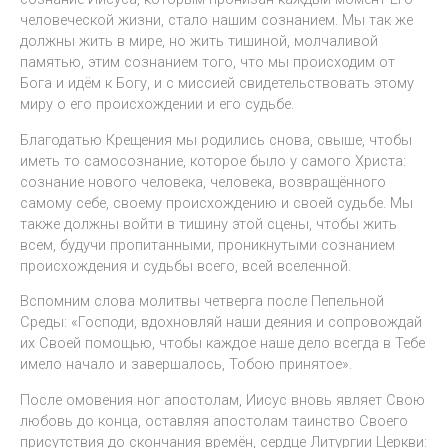
человеческой жизни, стало нашим сознанием. Мы так же
должны жить в мире, но жить тишиной, молчаливой
памятью, этим сознанием того, что мы происходим от
Бога и идём к Богу, и с миссией свидетельствовать этому
миру о его происхождении и его судьбе.
Благодатью Крещения мы родились снова, свыше, чтобы
иметь то самосознание, которое было у самого Христа:
сознание нового человека, человека, возвращённого
самому себе, своему происхождению и своей судьбе. Мы
также должны войти в тишину этой сцены, чтобы жить
всем, будучи пропитанными, проникнутыми сознанием
происхождения и судьбы всего, всей вселенной.
Вспомним слова молитвы четверга после Пепельной
Среды: «Господи, вдохновляй наши деяния и сопровождай
их Своей помощью, чтобы каждое наше дело всегда в Тебе
имело начало и завершалось, Тобою принятое».
После омовения ног апостолам, Иисус вновь являет Свою
любовь до конца, оставляя апостолам таинство Своего
присутствия до скончания времён, сердце Литургии Церкви: