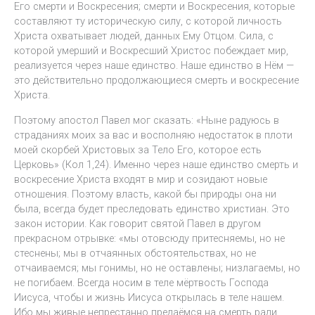
Его смерти и Воскресения; смерти и Воскресения, которые
составляют ту историческую силу, с которой личность
Христа охватывает людей, данных Ему Отцом. Сила, с
которой умерший и Воскресший Христос побеждает мир,
реализуется через наше единство. Наше единство в Нём —
это действительно продолжающиеся смерть и воскресение
Христа.
Поэтому апостол Павел мог сказать: «Ныне радуюсь в
страданиях моих за вас и восполняю недостаток в плоти
моей скорбей Христовых за Тело Его, которое есть
Церковь» (Кол 1,24). Именно через наше единство смерть и
воскресение Христа входят в мир и созидают новые
отношения. Поэтому власть, какой бы природы она ни
была, всегда будет преследовать единство христиан. Это
закон истории. Как говорит святой Павел в другом
прекрасном отрывке: «мы отовсюду притесняемы, но не
стеснены; мы в отчаянных обстоятельствах, но не
отчаиваемся; мы гонимы, но не оставлены; низлагаемы, но
не погибаем. Всегда носим в теле мёртвость Господа
Иисуса, чтобы и жизнь Иисуса открылась в теле нашем.
Ибо мы живые непрестанно предаёмся на смерть ради