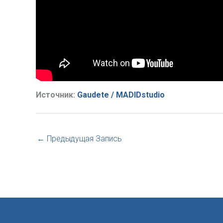
Источник:
Gaudete / MADIDstudio
←
Предыдущая Запись