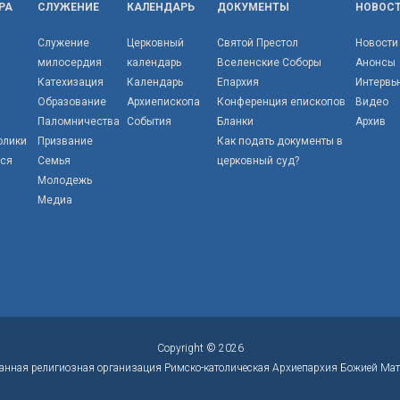
РА
СЛУЖЕНИЕ
КАЛЕНДАРЬ
ДОКУМЕНТЫ
НОВОС
Служение
Церковный
Святой Престол
Новости
милосердия
календарь
Вселенские Соборы
Анонсы
Катехизация
Календарь
Епархия
Интервь
Образование
Архиепископа
Конференция епископов
Видео
Паломничества
События
Бланки
Архив
олики
Призвание
Как подать документы в
тся
Семья
церковный суд?
Молодежь
Медиа
Copyright © 2026
анная религиозная организация Римско-католическая Архиепархия Божией Мат