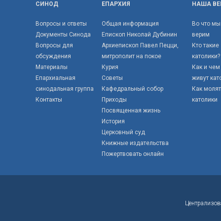
СИНОД
ЕПАРХИЯ
НАША ВЕ
Вопросы и ответы
Общая информация
Во что мы
Документы Синода
Епископ Николай Дубинин
верим
Вопросы для
Архиепископ Павел Пецци,
Кто такие
обсуждения
митрополит на покое
католики?
Материалы
Курия
Как и чем
Епархиальная
Советы
живут кат
синодальная группа
Кафедральный собор
Как моля
Контакты
Приходы
католики
Посвященная жизнь
История
Церковный суд
Книжные издательства
Пожертвовать онлайн
Централизов