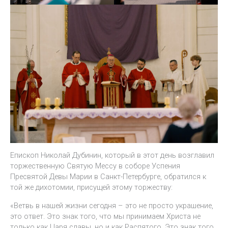
Епископ Николай Дубинин, который в этот день возглавил
торжественную Святую Мессу в соборе Успения
Пресвятой Девы Марии в Санкт-Петербурге, обратился к
той же дихотомии, присущей этому торжеству:
«Ветвь в нашей жизни сегодня – это не просто украшение,
это ответ. Это знак того, что мы принимаем Христа не
только как Царя славы, но и как Распятого. Это знак того,