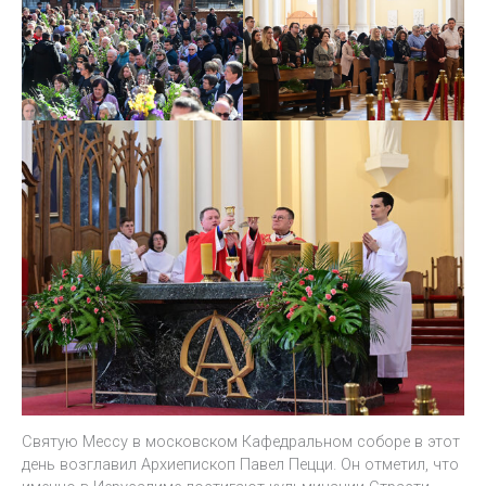
Святую Мессу в московском Кафедральном соборе в этот
день возглавил Архиепископ Павел Пецци. Он отметил, что