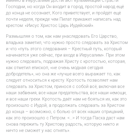
именно в Иерусалиме достигают кульминации Страсти
Господни, но когда Он входит в город, простой народ ещё
до конца не осознает, Кого приветствует, и пройдёт ещё
почти неделя, прежде чем Пилат прикажет написать над
крестом: «Иисус Христос Царь Иудейский».
Размышляя о том, как нам унаследовать Его Царство,
владыка заметил, что нужно просто следовать за Христом
и что «путь этого следования – Крестный путь, который
начинается уже сейчас, при входе в Иерусалим». При этом
нужно следовать, подражая Христу с кротостью, которая,
как отметил епископ, «не очень модная сегодня
добродетель», но она же «лучше всего выражает то, как
следует относиться к кресту. Кротость позволяет нам
следовать за Христом, принося с собой всё, включая все
наши забвения, все наши предательства, все наши немощи,
и все наши грехи. Кротость даёт нам не бояться их, как это
произошло с Иудой, а продолжать следовать за Христом
до конца – возможно, с болью от всех наших отрицаний,
как это произошло с Петром. <…> И тогда Пасха даст нам
снова пережить ту Христову радость, которую никто и
ничто не сможет у нас отнять».