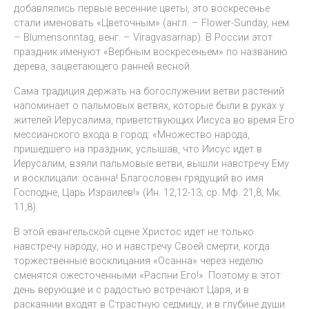
добавлялись первые весенние цветы, это воскресенье
стали именовать «Цветочным» (англ. – Flower-Sunday, нем.
– Blumensonntag, венг. – Viragvasarnap). В России этот
праздник именуют «Вербным воскресеньем» по названию
дерева, зацветающего ранней весной.
Сама традиция держать на богослужении ветви растений
напоминает о пальмовых ветвях, которые были в руках у
жителей Иерусалима, приветствующих Иисуса во время Его
мессианского входа в город: «Множество народа,
пришедшего на праздник, услышав, что Иисус идет в
Иерусалим, взяли пальмовые ветви, вышли навстречу Ему
и восклицали: осанна! Благословен грядущий во имя
Господне, Царь Израилев!» (Ин. 12,12-13; ср. Мф. 21,8; Мк.
11,8).
В этой евангельской сцене Христос идет не только
навстречу народу, но и навстречу Своей смерти, когда
торжественные восклицания «Осанна» через неделю
сменятся ожесточенными «Распни Его!». Поэтому в этот
день верующие и с радостью встречают Царя, и в
раскаянии входят в Страстную седмицу, и в глубине души