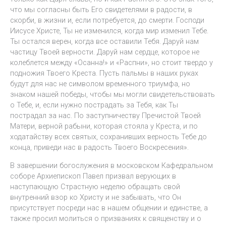
что мы согласны быть Его свидетелями в радости, в
скорби, в жизни и, если потребуется, до смерти. Господи
Иисусе Христе, Ты не изменился, когда мир изменил Тебе.
Ты остался верен, когда все оставили Тебя. Даруй нам
частицу Твоей верности. Даруй нам сердце, которое не
колеблется между «Осанна!» и «Распни», но стоит твердо у
подножия Твоего Креста. Пусть пальмы в наших руках
будут для нас не символом временного триумфа, но
знаком нашей победы, чтобы мы могли свидетельствовать
о Тебе, и, если нужно пострадать за Тебя, как Ты
пострадал за нас. По заступничеству Пречистой Твоей
Матери, верной рабыни, которая стояла у Креста, и по
ходатайству всех святых, сохранивших верность Тебе до
конца, приведи нас в радость Твоего Воскресения».
В завершении богослужения в московском Кафедральном
соборе Архиепископ Павел призвал верующих в
наступающую Страстную неделю обращать свой
внутренний взор ко Христу и не забывать, что Он
присутствует посреди нас в нашем общении и единстве, а
также просил молиться о призваниях к священству и о