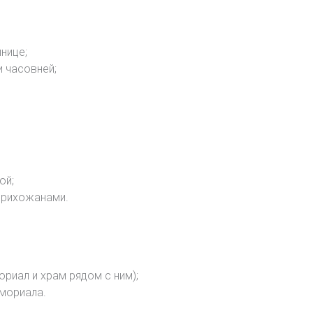
нице;
и часовней;
ой;
прихожанами.
ориал и храм рядом с ним);
емориала.