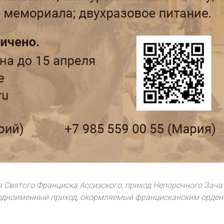
 Святого Франциска Ассизского, приход Непорочного Зач
 одноименный приход, окормляемый францисканским ордено