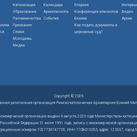
Катехизация
Календарь
Епархия
Интервь
Образование
Архиепископа
Конференция епископов
Видео
Паломничества
События
Бланки
Архив
олики
Призвание
Как подать документы в
тся
Семья
церковный суд?
Молодежь
Медиа
Copyright © 2026
анная религиозная организация Римско-католическая Архиепархия Божией Мат
коммерческой организации выдано 6 августа 2025 года Министерством юстиции 
оссийской Федерации 31 июля 1991 года, запись о некоммерческой организации
трационным номером 1027739747705, ИНН 7708015053, адрес: 123557, город Моск