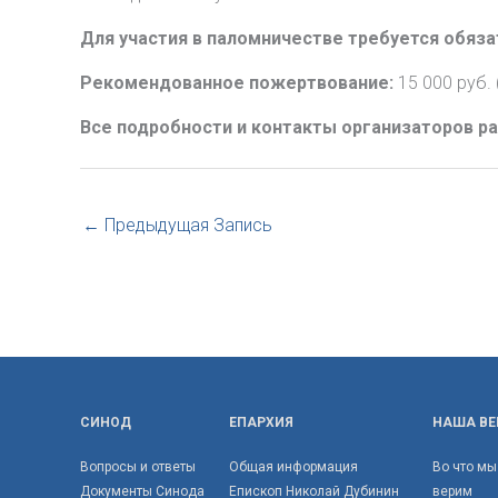
Для участия в паломничестве требуется обяз
Рекомендованное пожертвование:
15 000 руб. 
Все подробности и контакты организаторов 
←
Предыдущая Запись
СИНОД
ЕПАРХИЯ
НАША ВЕ
Вопросы и ответы
Общая информация
Во что мы
Документы Синода
Епископ Николай Дубинин
верим