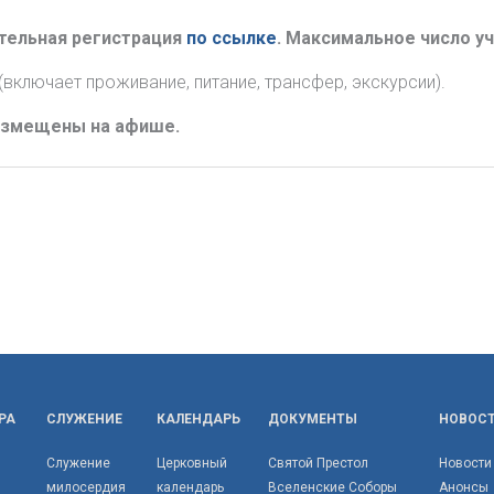
ательная регистрация
по ссылке
. Максимальное число уч
(включает проживание, питание, трансфер, экскурсии).
размещены на афише.
РА
СЛУЖЕНИЕ
КАЛЕНДАРЬ
ДОКУМЕНТЫ
НОВОС
Служение
Церковный
Святой Престол
Новости
милосердия
календарь
Вселенские Соборы
Анонсы