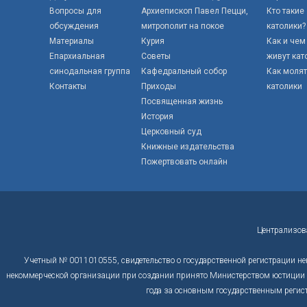
Вопросы для
Архиепископ Павел Пецци,
Кто такие
обсуждения
митрополит на покое
католики?
Материалы
Курия
Как и чем
Епархиальная
Советы
живут кат
синодальная группа
Кафедральный собор
Как моля
Контакты
Приходы
католики
Посвященная жизнь
История
Церковный суд
Книжные издательства
Пожертвовать онлайн
Централизов
Учетный № 0011010555, свидетельство о государственной регистрации не
некоммерческой организации при создании принято Министерством юстиции Р
года за основным государственным регис