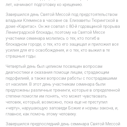
лет, начинают подготовку ко крещению.
Завершился день Святой Мессой под предстоятельством
владыки Клеменса в часовне св. Елизаветы Тюрингской в
доме «Каритас». Он же совпал с 80-й годовщиной прорыва
Ленинградской блокады, поэтому на Святой Мессе
участники семинара молились о тех, кто погиб в
блокадном городе, о тех, кто его защищал и приложил все
усилия для его освобождения, и о тех, кто выжил в те
страшные годы.
Четвертый день был целиком посвящен вопросам
диагностики и оказания помощи лицам, страдающим
педофилией, а также вопросам работы с пострадавшими
от насилия. В этот день участникам семинара были
предложены различные тренинги, которые в определенной
степени помогли им понять, что может чувствовать
человек, который, возможно, пока еще не преступил
«черту», нарушающую заповеди Божие и нормы закона, и,
главное, как помочь этому человеку.
Завершился предпоследний день семинара Святой Мессой