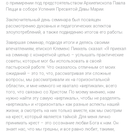
о примирении под предстоятельством Архиепископа Павла
Пецци в соборе Успения Пресвятой Девы Марии.
Заключительный день семинара был посвящен
рассмотрению духовных и педагогических аспектов
злоупотреблений, а также подведению итогов его работы.
Завершая семинар, подводя итоги и делясь своими
впечатлениям, епископ Клеменс Пиккель сказал: «Я приехал
на семинар с конкретной целью – услышать практические
советы, которые мог бы использовать в своей
пастырской работе. Что оказалось отличным от моих
ожиданий – это то, что, рассматривая эти сложные
вопросы, мы рассматривали их «в горизонтальной
области», и мне немного не хватало «вертикали», всего
того, что связано со Христом. По моему мнению, нам
нужно найти эту самую «вертикаль», чтобы не разделять
«вертикаль» и «горизонталь» как разные аспекты нашей
жизни, а смотреть на них только вместе, как мы смотрим
на крест, который является тайной. Для меня лично
принимать крест – это осознание любви Бога к нам. Он
знает нас, что мы грешны, и все равно любит, такими,