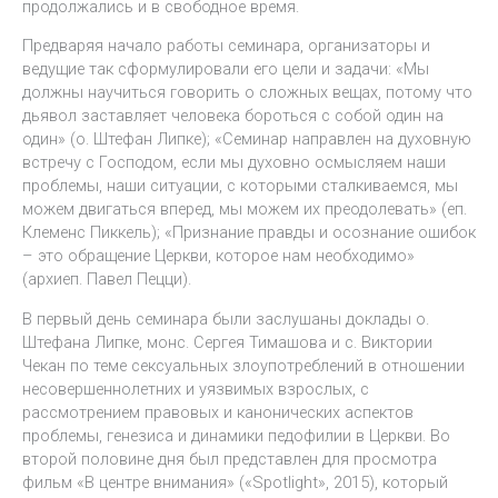
продолжались и в свободное время.
Предваряя начало работы семинара, организаторы и
ведущие так сформулировали его цели и задачи: «Мы
должны научиться говорить о сложных вещах, потому что
дьявол заставляет человека бороться с собой один на
один» (о. Штефан Липке); «Семинар направлен на духовную
встречу с Господом, если мы духовно осмысляем наши
проблемы, наши ситуации, с которыми сталкиваемся, мы
можем двигаться вперед, мы можем их преодолевать» (еп.
Клеменс Пиккель); «Признание правды и осознание ошибок
– это обращение Церкви, которое нам необходимо»
(архиеп. Павел Пецци).
В первый день семинара были заслушаны доклады о.
Штефана Липке, монс. Сергея Тимашова и с. Виктории
Чекан по теме сексуальных злоупотреблений в отношении
несовершеннолетних и уязвимых взрослых, с
рассмотрением правовых и канонических аспектов
проблемы, генезиса и динамики педофилии в Церкви. Во
второй половине дня был представлен для просмотра
фильм «В центре внимания» («Spotlight», 2015), который