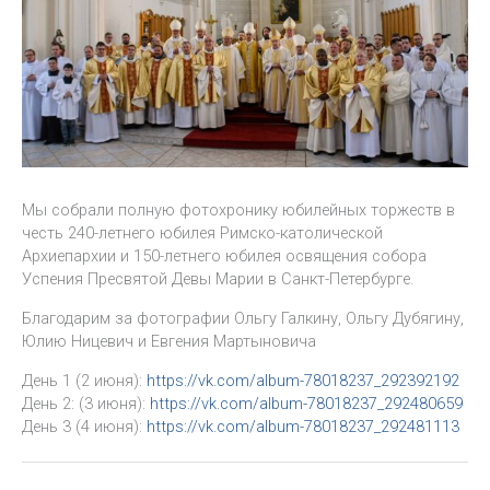
Мы собрали полную фотохронику юбилейных торжеств в
честь 240-летнего юбилея Римско-католической
Архиепархии и 150-летнего юбилея освящения собора
Успения Пресвятой Девы Марии в Санкт-Петербурге.
Благодарим за фотографии Ольгу Галкину, Ольгу Дубягину,
Юлию Ницевич и Евгения Мартыновича
День 1 (2 июня):
https://vk.com/album-78018237_292392192
День 2: (3 июня):
https://vk.com/album-78018237_292480659
День 3 (4 июня):
https://vk.com/album-78018237_292481113