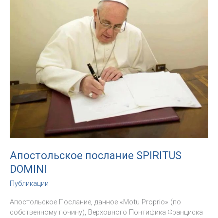
55-
му
Всемирному
дню
социальных
коммуникаций
Апостольское послание SPIRITUS
DOMINI
Публикации
Апостольское Послание, данное «Motu Proprio» (по
собственному почину), Верховного Понтифика Франциска