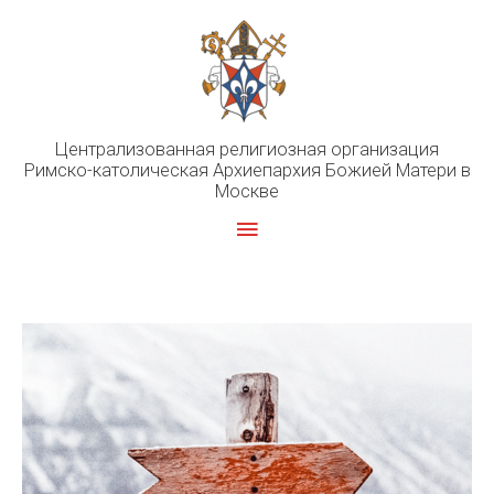
Перейти
к
содержимому
Централизованная религиозная организация
Римско-католическая Архиепархия Божией Матери в
Москве
Главное
меню