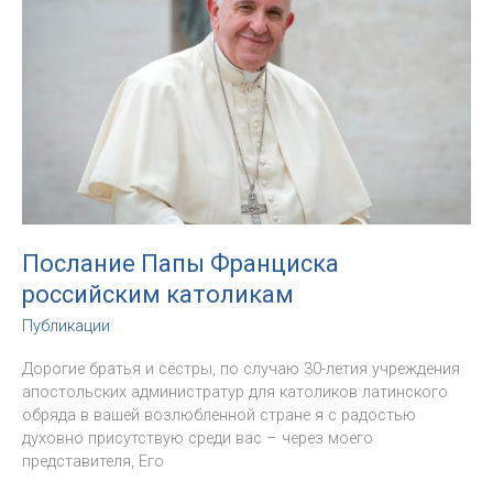
Папы
Франциска
на
Великий
пост
2022
Послание Папы Франциска
российским католикам
Публикации
Дорогие братья и сёстры, по случаю 30-летия учреждения
апостольских администратур для католиков латинского
обряда в вашей возлюбленной стране я с радостью
духовно присутствую среди вас – через моего
представителя, Его