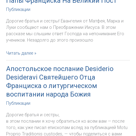
Папы Франциска На Великий Пост
Публикации
Дорогие братья и сестры! Евангелия от Матфея, Марка и
Луки сообщают нам о Преображении Иисуса. В этом
рассказе мы слышим ответ Господа на непонимание Его
учеников. Незадолго до этого произошло
«Великопостная
Читать далее »
аскеза
и
Апостольское послание Desiderio
Синодальный
Desideravi Святейшего Отца
процесс».
Послание
Франциска о литургическом
Папы
воспитании народа Божия
Франциска
Публикации
На
Великий
Дорогие братья и сестры,
Пост
в этом послании я хочу обратиться ко всем вам — после
того, как уже писал епископам вслед за публикацией Motu
Proprio Traditionis custodes, — чтобы поделиться с вами