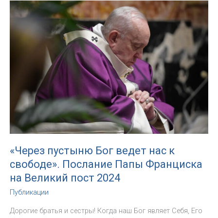
идти
по
пути
в
надежде».
Послание
Его
Святейшества
Папы
Франциска
на
Великий
пост
2025
«Через пустыню Бог ведет нас к
свободе». Послание Папы Франциска
на Великий пост 2024
Публикации
Дорогие братья и сестры! Когда наш Бог являет Себя, Его