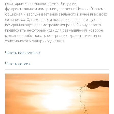
некоторыми размышлениями о Литургии,
фундаментальном измерении для жизни Церкви. Эта тема
обширная и заслуживает внимательного изучения во всех
ее аспектах. Однако в этом послании я не претендую на
исчерпывающее рассмотрение вопроса. Я хочу просто
предложить некоторые идеи для размышления, которое
может способствовать созерцанию красоты и истины
христианского священнодействия.
Апостольское
Читать полностью »
послание
Desiderio
Апостольское
Читать далее »
Desideravi
послание
Святейшего
Desiderio
Папы
Desideravi
Франциска
Святейшего
Отца
Франциска
о
литургическом
воспитании