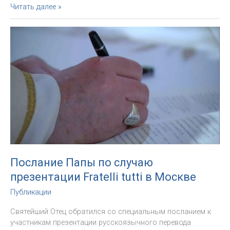
Послание
Читать далее »
Папы
Франциска
российским
католикам
Послание Папы по случаю
презентации Fratelli tutti в Москве
Публикации
Святейший Отец обратился со специальным посланием к
участникам презентации русскоязычного перевода