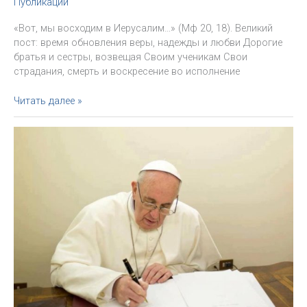
Публикации
«Вот, мы восходим в Иерусалим…» (Мф 20, 18). Великий
пост: время обновления веры, надежды и любви Дорогие
братья и сестры, возвещая Своим ученикам Свои
страдания, смерть и воскресение во исполнение
Послание
Читать далее »
Святого
Отца
на
Великий
пост
2021