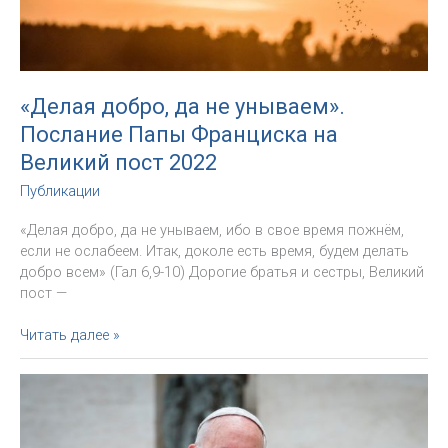
народа
Божия
«Делая добро, да не унываем».
Послание Папы Франциска на
Великий пост 2022
Публикации
«Делая добро, да не унываем, ибо в свое время пожнём,
если не ослабеем. Итак, доколе есть время, будем делать
добро всем» (Гал 6,9-10) Дорогие братья и сестры, Великий
пост —
«Делая
Читать далее »
добро,
да
не
унываем».
Послание