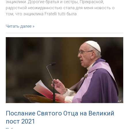
энциклики. Дорогие братья и сестры, Прекрасной,
радостной неожиданностью стала для меня новость о
том, что энциклика Fratelli tutti была
Послание
Читать далее »
Папы
по
случаю
презентации
Fratelli
tutti
в
Москве
Послание Святого Отца на Великий
пост 2021