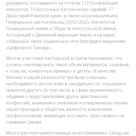
документа, основанного на отчётах 112 Конференций
епископов, 15 Восточных Католических церквей, 17
Дикастерий Римской курии, а также на размышлениях
Генеральных настоятельниц (USG/UISG), Институтов
посвященной жизни и Обществ апостольской жизни,
Ассоциаций и Движений верующих мирян и на идеях,
собранных через социальные сети благодаря инициативе
«Цифрового Синода».
Многие участники пастырской встречи признавали, что
сложно синтезировать такой объем материалов, сохранив,
к тому же, конкретные примеры и цитаты. В качестве
близких к нашей реальности тем были отмечены
необходимость воспитания в синодальности, слушания и
принятия другого (в том числе, в сфере экуменического
общения с представителями других христианских
конфессий), внимания к уязвимым и отверженным членам
наших приходов и общества, важность вовлечения
профессионалов, желающих поставить свои таланты на
служение Церкви.
Много раз повторялся призыв не воспринимать Синод как