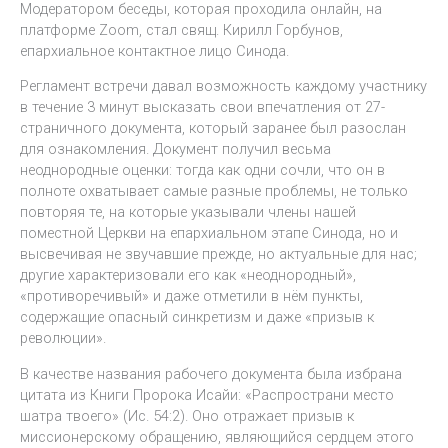
Модератором беседы, которая проходила онлайн, на
платформе Zoom, стал свящ. Кирилл Горбунов,
епархиальное контактное лицо Синода.
Регламент встречи давал возможность каждому участнику
в течение 3 минут высказать свои впечатления от 27-
страничного документа, который заранее был разослан
для ознакомления. Документ получил весьма
неоднородные оценки: тогда как одни сочли, что он в
полноте охватывает самые разные проблемы, не только
повторяя те, на которые указывали члены нашей
поместной Церкви на епархиальном этапе Синода, но и
высвечивая не звучавшие прежде, но актуальные для нас;
другие характеризовали его как «неоднородный»,
«противоречивый» и даже отметили в нём пункты,
содержащие опасный синкретизм и даже «призыв к
революции».
В качестве названия рабочего документа была избрана
цитата из Книги Пророка Исайи: «Распространи место
шатра твоего» (Ис. 54:2). Оно отражает призыв к
миссионерскому обращению, являющийся сердцем этого