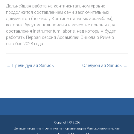
Дальнейшая работа на континентальном уровне
продолжится составлением семи заключительных
документов (по числу Континентальных ассамблей),
которые будут использованы в качестве основы для
составления Instrumentum laboris, над которым будет
работать Первая сессия Ассамблеи Синода в Риме в
октябре 2023 года.
←
Предыдущая Запись
Следующая Запись
→
Copyright © 2026
Централизованная религиозная организация Римско-католическая