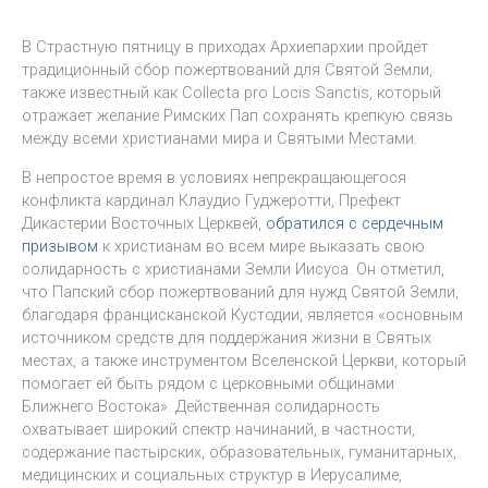
В Страстную пятницу в приходах Архиепархии пройдёт
традиционный сбор пожертвований для Святой Земли,
также известный как Collecta pro Locis Sanctis, который
отражает желание Римских Пап сохранять крепкую связь
между всеми христианами мира и Святыми Местами.
В непростое время в условиях непрекращающегося
конфликта кардинал Клаудио Гуджеротти, Префект
Дикастерии Восточных Церквей,
обратился с сердечным
призывом
к христианам во всем мире выказать свою
солидарность с христианами Земли Иисуса. Он отметил,
что Папский сбор пожертвований для нужд Святой Земли,
благодаря францисканской Кустодии, является «основным
источником средств для поддержания жизни в Святых
местах, а также инструментом Вселенской Церкви, который
помогает ей быть рядом с церковными общинами
Ближнего Востока». Действенная солидарность
охватывает широкий спектр начинаний, в частности,
содержание пастырских, образовательных, гуманитарных,
медицинских и социальных структур в Иерусалиме,