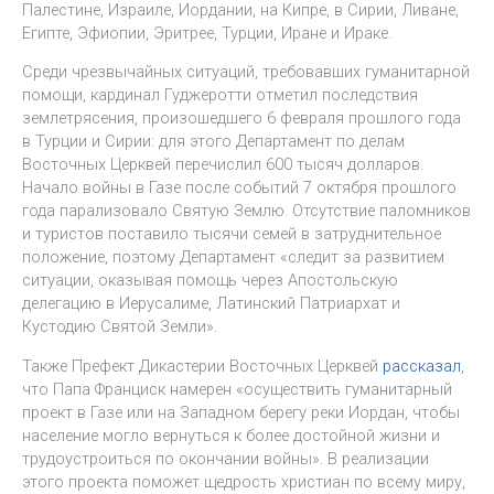
Палестине, Израиле, Иордании, на Кипре, в Сирии, Ливане,
Египте, Эфиопии, Эритрее, Турции, Иране и Ираке.
Среди чрезвычайных ситуаций, требовавших гуманитарной
помощи, кардинал Гуджеротти отметил последствия
землетрясения, произошедшего 6 февраля прошлого года
в Турции и Сирии: для этого Департамент по делам
Восточных Церквей перечислил 600 тысяч долларов.
Начало войны в Газе после событий 7 октября прошлого
года парализовало Святую Землю. Отсутствие паломников
и туристов поставило тысячи семей в затруднительное
положение, поэтому Департамент «следит за развитием
ситуации, оказывая помощь через Апостольскую
делегацию в Иерусалиме, Латинский Патриархат и
Кустодию Святой Земли».
Также Префект Дикастерии Восточных Церквей
рассказал
,
что Папа Франциск намерен «осуществить гуманитарный
проект в Газе или на Западном берегу реки Иордан, чтобы
население могло вернуться к более достойной жизни и
трудоустроиться по окончании войны». В реализации
этого проекта поможет щедрость христиан по всему миру,