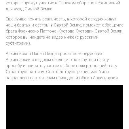
которые примут участие в Папском сборе пожертвований
для нужд Святой Земли.
Ещё лучше понять реальность, в которой сегодня живут
наши братья и сестры в Святой Земле, поможет обращение
брата Франческо Паттона, Кустода Кустодии Святой Земли,
которое вы найдете на видео ниже (с русскими
субтитрами).
Архиепископ Павел Пецци просит всех верующих
Архиепархии с щедрым сердцем откликнуться на эту
просьбу и принять участие в сборе пожертвований в эту
Страстную пятницу. Соответствующее письмо было
направлено настоятелям приходов и общин Архиепархии.