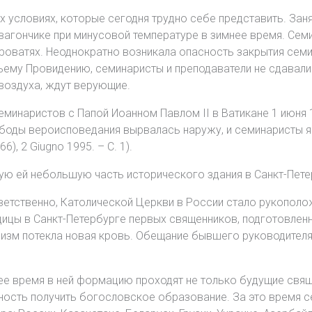
х условиях, которые сегодня трудно себе представить. Зан
агончике при минусовой температуре в зимнее время. Семи
кроватях. Неоднократно возникала опасность закрытия сем
ьему Провидению, семинаристы и преподаватели не сдавал
к воздуха, ждут верующие.
инаристов с Папой Иоанном Павлом II в Ватикане 1 июня 19
ободы вероисповедания вырвалась наружу, и семинаристы 
), 2 Giugno 1995. – С. 1).
ную ей небольшую часть исторического здания в Санкт-Пете
ветственно, Католической Церкви в России стало рукополо
ицы в Санкт-Петербурге первых священников, подготовленны
анизм потекла новая кровь. Обещание бывшего руководител
е время в ней формацию проходят не только будущие свяще
ть получить богословское образование. За это время сем