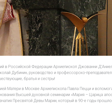
й в Российской Федерации Архиепископ Джованни Д’Ание
колай Дубинин, руководство и профессорско-преподавател
ествующие, братья и сестры!
ей Матери в Москве Архиепископа Павла Пецци и вспомога
снования Высшей духовной семинарии «Мария – Царица апо
чатия Пресвятой Девы Марии, который в 90-е годы прошло