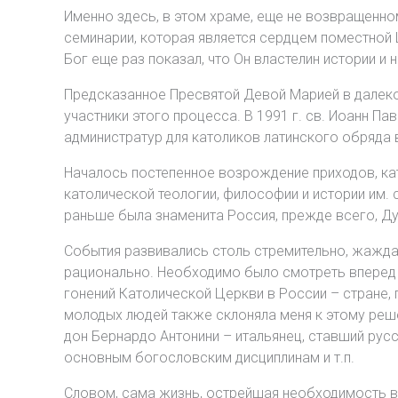
Именно здесь, в этом храме, еще не возвращенн
семинарии, которая является сердцем поместной Ц
Бог еще раз показал, что Он властелин истории 
Предсказанное Пресвятой Девой Марией в далеком
участники этого процесса. В 1991 г. св. Иоанн П
администратур для католиков латинского обряда в
Началось постепенное возрождение приходов, кате
католической теологии, философии и истории им
раньше была знаменита Россия, прежде всего, Ду
События развивались столь стремительно, жажда 
рационально. Необходимо было смотреть вперед 
гонений Католической Церкви в России – стране, 
молодых людей также склоняла меня к этому реш
дон Бернардо Антонини – итальянец, ставший рус
основным богословским дисциплинам и т.п.
Словом, сама жизнь, острейшая необходимость в