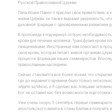
Русской Православной Церкви.
Папа Иоанн Павел II прислал свое приветствие, 
жизни Церкви, он также выразил уверенность, ч
духовной традиции с одновременным развитием 
В проповеди я подчеркнул острую необходимость
крови для лечения человека. Трансфузия крови п
священниками. Иностранные нам помогают в проц
своя кровь, которая питает живой организм Церк
процессе формации наших семинаристов. Впослед
православным наследием.
Сейчас становится всё более ясным, что открыти
где до недавнего времени было только несколько
«Идите за Мною, и Я сделаю вас ловцами человек
Бог не оставил нас без возможности подготовки 
Уже очень скоро, 5 сентября, первые семинарист
апостольского визита в станы Балтии и получить 