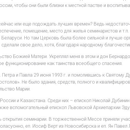
России, чтобы они были близки к местной пастве и воспиты
 сейчас или еще подождать лучших времен? Ведь недостато
печение, помещение, место для жилья семинаристов и т.п. 
 в Беларуси. Но там Церковь была более сильной и лучше о
 сделали свое дело, хотя, благодаря народному благочести
ьство Божией Матери. Укреплял меня в этом и дон Бернардо
е функционирование как таинства всеобщего спасения.
 Петра и Павла 29 июня 1993 г. и помолившись к Святому Д
столов». Не было здания, средств, полного и квалифицир
льство Марии.
 России и Казахстана. Среди них – епископ Николай Дубини
акже вспомогательный епископ Львовской Архиепархии Эду
ень открытия семинарии. В торжественной Мессе приняли уч
асуонно, еп. Иосиф Верт из Новосибирска и еп. Ян Павел Л