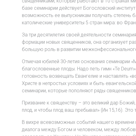
священниками, которые работают в 10 странах мир
базе семинарии действует Богословский институт
возможность ее выпускникам получать степень ба
католические университеты 5 стран мира: во Фра
За три десятилетия своей деятельности семинари
формации новых священников, она организует ра
большую роль в развитии межконфессионального
Отмечая юбилей 30-летия основания семинарии «М
благословенные плоды. Надо петь гимн «Те Deum»
готовность возвещать Евангелие и наставлять «во
Христе в непростых условиях и быть евангельско
семинарии, которые пополняют ряды священников
Призвание к священству – это великий дар Божий, 
плод, и чтобы плод ваш пребывал» (Ин 15,16). Эт
В вихре всевозможных событий нашего времени н
диалога между Богом и человеком, между любовь