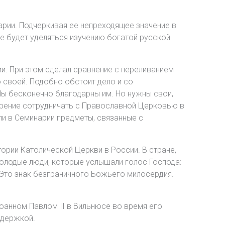
арии. Подчеркивая ее непреходящее значение в
е будет уделяться изучению богатой русской
. При этом сделал сравнение с переливанием
о своей. Подобно обстоит дело и со
Мы бесконечно благодарны им. Но нужны свои,
ерение сотрудничать с Православной Церковью в
и в Семинарии предметы, связанные с
ории Католической Церкви в России. В стране,
Молодые люди, которые услышали голос Господа:
. Это знак безграничного Божьего милосердия.
оанном Павлом II в Вильнюсе во время его
ддержкой.