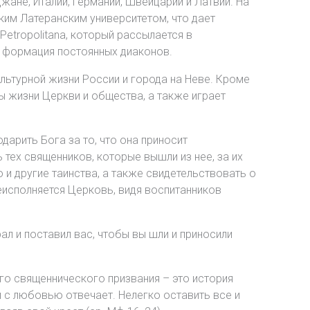
жане, Италии, Германии, Швейцарии и Латвии. На
ким Латеранским университетом, что дает
etropolitana, который рассылается в
я формация постоянных диаконов.
ультурной жизни России и города на Неве. Кроме
 жизни Церкви и общества, а также играет
арить Бога за то, что она приносит
тех священников, которые вышли из нее, за их
ю и другие таинства, а также свидетельствовать о
еисполняется Церковь, видя воспитанников
рал и поставил вас, чтобы вы шли и приносили
о священнического призвания – это история
 с любовью отвечает. Нелегко оставить все и