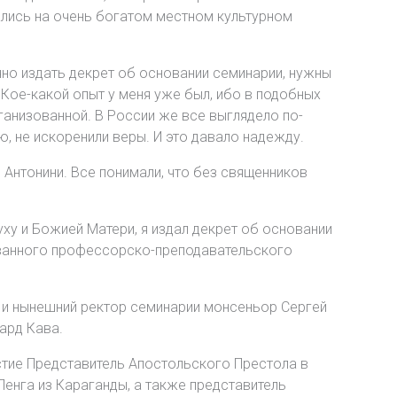
вались на очень богатом местном культурном
чно издать декрет об основании семинарии, нужны
Кое-какой опыт у меня уже был, ибо в подобных
рганизованной. В России же все выглядело по-
ю, не искоренили веры. И это давало надежду.
 Антонини. Все понимали, что без священников
уху и Божией Матери, я издал декрет об основании
ованного профессорско-преподавательского
н и нынешний ректор семинарии монсеньор Сергей
ард Кава.
астие Представитель Апостольского Престола в
енга из Караганды, а также представитель