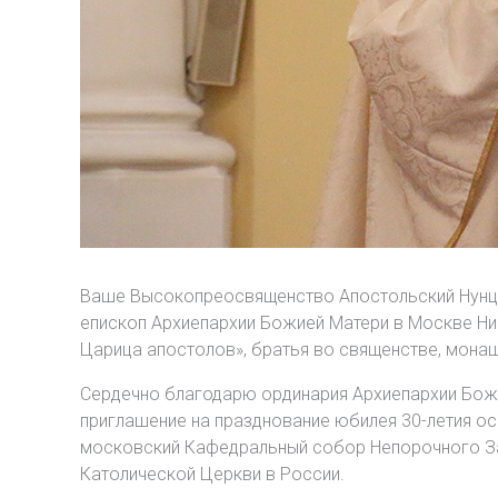
Ваше Высокопреосвященство Апостольский Нунци
епископ Архиепархии Божией Матери в Москве Ни
Царица апостолов», братья во священстве, монаш
Сердечно благодарю ординария Архиепархии Божи
приглашение на празднование юбилея 30-летия о
московский Кафедральный собор Непорочного За
Католической Церкви в России.