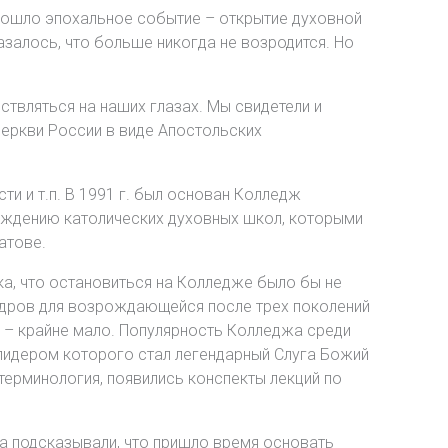
изошло эпохальное событие – открытие духовной
азалось, что больше никогда не возродится. Но
твляться на наших глазах. Мы свидетели и
 Церкви России в виде Апостольских
и и т.п. В 1991 г. был основан Колледж
рождению католических духовных школ, которыми
атове.
ка, что остановиться на Колледже было бы не
адров для возрождающейся после трех поколений
а – крайне мало. Популярность Колледжа среди
лидером которого стал легендарный Слуга Божий
терминология, появились конспекты лекций по
а подсказывали, что пришло время основать