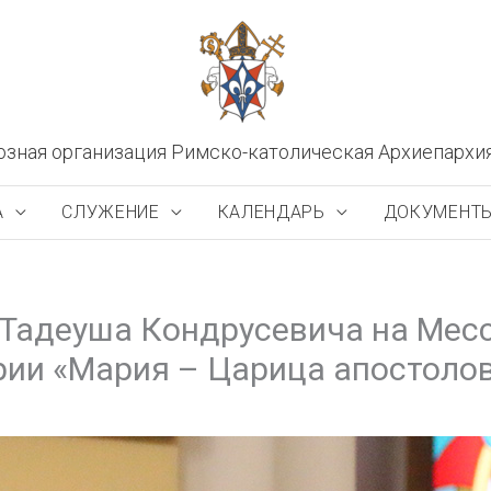
озная организация Римско-католическая Архиепархи
А
СЛУЖЕНИЕ
КАЛЕНДАРЬ
ДОКУМЕНТ
Тадеуша Кондрусевича на Месс
ии «Мария – Царица апостоло