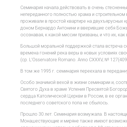
Семинария начала действовать в очень стесненны
непереданного полностью храма и строительном в
проживали в простой квартире на двухъярусных 
доном Бернардо Антонини и вверившие себя Бож
осознавая, к какой миссии призваны, и что их, ка
Большой моральной поддержкой стала встреча сем
времена гонений река веры в новых условиях св
(ср. L’Osservatore Romano. Anno CXXXV, № 127(40966
В том же 1995 г. семинария переехала в передан
Особо значимой вехой в жизни семинарии и, соот
Святого Духа в храме Успения Пресвятой Богород
сердца Католической Церкви в России, в ее орг
последнего советского попа не сбылось.
Прошло 30 лет. Семинария возмужала. В настояще
Монашествующие и миряне также имеют возможнос