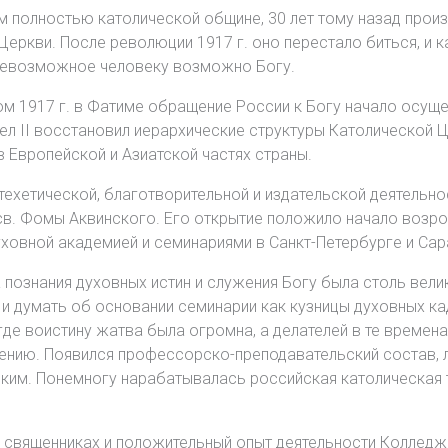
ом полностью католической общине, 30 лет тому назад про
еркви. После революции 1917 г. оно перестало биться, и к
и невозможное человеку возможно Богу.
 1917 г. в Фатиме обращение России к Богу начало осущес
авел II восстановил иерархические структуры Католической
 Европейской и Азиатской частях страны.
хетической, благотворительной и издательской деятельност
. св. Фомы Аквинского. Его открытие положило начало воз
ховной академией и семинариями в Санкт-Петербурге и Сар
познания духовных истин и служения Богу была столь вели
и думать об основании семинарии как кузницы духовных к
где воистину жатва была огромна, а делателей в те времен
ению. Появился профессорско-преподавательский состав, 
ским. Понемногу нарабатывалась российская католическая 
 священниках и положительный опыт деятельности Колледж