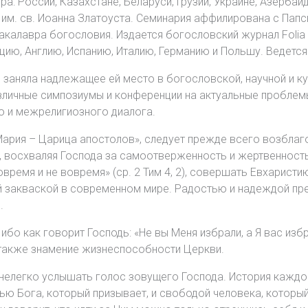
а: России, Казахстане, Беларуси, Грузии, Украине, Азербайд
 им. св. Иоанна Златоуста. Семинария аффилирована с Папс
калавра богословия. Издается богословский журнал Folia P
нцию, Англию, Испанию, Италию, Германию и Польшу. Ведетс
я заняла надлежащее ей место в богословской, научной и к
зличные симпозиумы и конференции на актуальные проблемы
 и межрелигиозного диалога.
ария – Царица апостолов», следует прежде всего возблагод
, восхваляя Господа за самоотверженность и жертвенность 
время и не вовремя» (ср. 2 Тим 4, 2), совершать Евхаристи
й закваской в современном мире. Радостью и надеждой пр
.
ибо как говорит Господь: «Не вы Меня избрали, а Я вас изб
о также знамение жизнеспособности Церкви.
елегко услышать голос зовущего Господа. История каждог
ю Бога, который призывает, и свободой человека, который