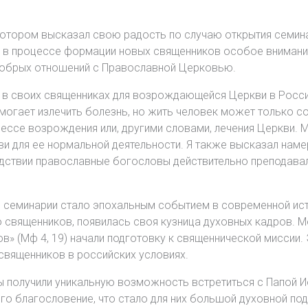
в котором высказал свою радость по случаю открытия семин
то в процессе формации новых священников особое внимани
добрых отношений с Православной Церковью.
 в своих священниках для возрождающейся Церкви в России
омогает излечить болезнь, но жить человек может только с
ессе возрождения или, другими словами, лечения Церкви. 
ви для ее нормальной деятельности. Я также высказал нам
ствии православные богословы действительно преподавал
е семинарии стало эпохальным событием в современной ист
 священников, появилась своя кузница духовных кадров. 
ов» (Мф 4, 19) начали подготовку к священнической миссии
священников в российских условиях.
ы получили уникальную возможность встретиться с Папой И
его благословение, что стало для них большой духовной по