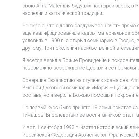
свою Alma Mater для будущих пастырей здесь, в 
наследии и католической традиции.
Не скрою, что я долго раздумывал: начать прямо
еще квалифицированные кадры, материальное обес
условиях в 1990 г. я открыл семинарию в Гродно,
другому. Три поколения насильственной атеизации
Я всегда верил в Божие Провидение и покровител
невозможно возрождение Церкви и ее нормально
Совершив Евхаристию на ступенях храма свв. Апп.
Высшей Духовной семинарии «Мария – Царица апо
состава, но я верил в Божью помощь и покровите
На первый курс было принято 18 семинаристов из
Тимашов. Впоследствии ее воспитанником стал т
И вот, 1 сентября 1993 г. настал исторический д
Российской Федерации Архиепископ Франческо Кол