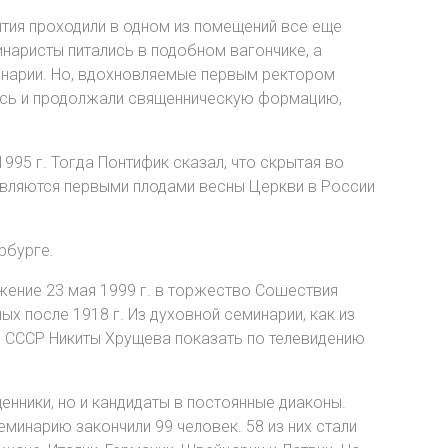
ятия проходили в одном из помещений все еще
наристы питались в подобном вагончике, а
инарии. Но, вдохновляемые первым ректором
ись и продолжали священническую формацию,
95 г. Тогда Понтифик сказал, что скрытая во
являются первыми плодами весны Церкви в России
рбурге.
жение 23 мая 1999 г. в торжество Сошествия
х после 1918 г. Из духовной семинарии, как из
я СССР Никиты Хрущева показать по телевидению
нники, но и кандидаты в постоянные диаконы.
инарию закончили 99 человек. 58 из них стали