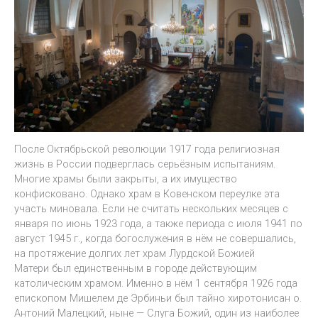
После Октябрьской революции 1917 года религиозная
жизнь в России подверглась серьёзным испытаниям.
Многие храмы были закрыты, а их имущество
конфисковано. Однако храм в Ковенском переулке эта
участь миновала. Если не считать нескольких месяцев с
января по июнь 1923 года, а также периода с июля 1941 по
август 1945 г., когда богослужения в нём не совершались,
на протяжение долгих лет храм Лурдской Божией
Матери был единственным в городе действующим
католическим храмом. Именно в нём 1 сентября 1926 года
епископом Мишелем де Эрбиньи был тайно хиротонисан о.
Антоний Малецкий, ныне — Слуга Божий, один из наиболее