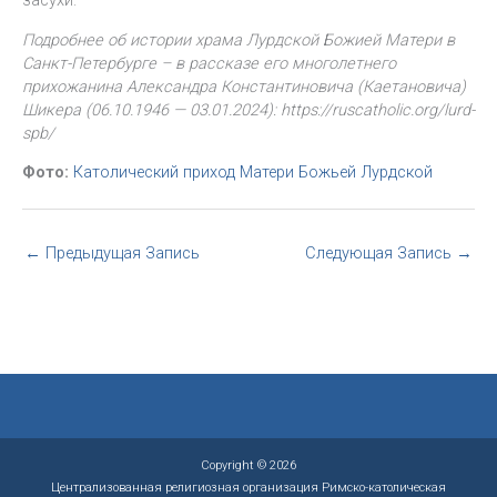
засухи.
Подробнее об истории храма Лурдской Божией Матери в
Санкт-Петербурге – в рассказе его многолетнего
прихожанина Александра Константиновича (Каетановича)
Шикера (06.10.1946 — 03.01.2024): https://ruscatholic.org/lurd-
spb/
Фото:
Католический приход Матери Божьей Лурдской
←
Предыдущая Запись
Следующая Запись
→
Copyright © 2026
Централизованная религиозная организация Римско-католическая