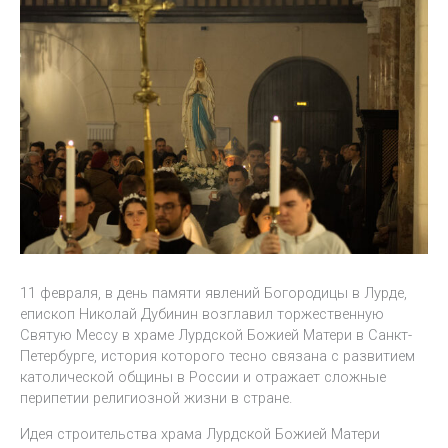
11 февраля, в день памяти явлений Богородицы в Лурде,
епископ Николай Дубинин возглавил торжественную
Святую Мессу в храме Лурдской Божией Матери в Санкт-
Петербурге, история которого тесно связана с развитием
католической общины в России и отражает сложные
перипетии религиозной жизни в стране.
Идея строительства храма Лурдской Божией Матери