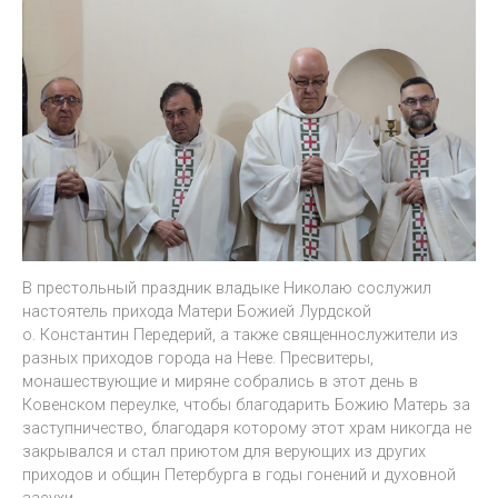
В престольный праздник владыке Николаю сослужил
настоятель прихода Матери Божией Лурдской
о. Константин Передерий, а также священнослужители из
разных приходов города на Неве. Пресвитеры,
монашествующие и миряне собрались в этот день в
Ковенском переулке, чтобы благодарить Божию Матерь за
заступничество, благодаря которому этот храм никогда не
закрывался и стал приютом для верующих из других
приходов и общин Петербурга в годы гонений и духовной