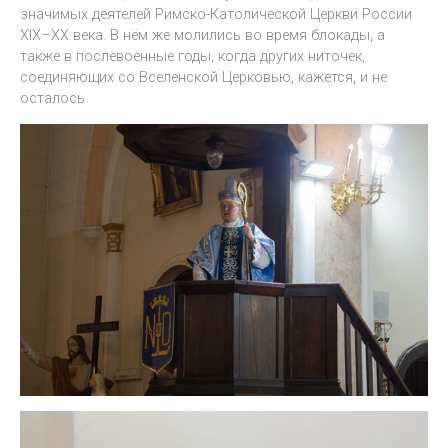
значимых деятелей Римско-Католической Церкви России
XIX–XX века. В нём же молились во время блокады, а
также в послевоенные годы, когда других ниточек,
соединяющих со Вселенской Церковью, кажется, и не
осталось.