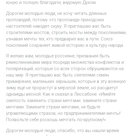
юную и полную благодати, ведомую Духом.
Дорогие молодые люди, не хочу читать длинных
проповедей, потому что проповеди приходских
настоятелей наводят скуку. Я приглашаю вас быть
строителями мостов, строить мосты между поколениями,
узнавая мечты тех, кто предварил вас в пути. Союз
поколений сохраняет живой историю и культуру народа.
Я желаю вам, молодые россияне, призвания быть
ремесленниками мира посреди множества конфликтов и
поляризаций, которые со всех сторон обрушиваются на
наш мир. Я приглашаю вас быть сеятелями семян
примирения, маленьких зёрнышек, которые в эту военную
зиму ещё не прорастут в мёрзлой земле, но расцветут
однажды весной. Как я сказал в Лиссабоне: «Имейте
смелость заменить страхи мечтами: замените страхи
мечтами. Замените страхи мечтами, не будьте
управляющими страхов, но предпринимателями мечты!
Позвольте себе роскошь мечтать по-крупному!».
Дорогие молодые люди, спасибо, что вы нашли время