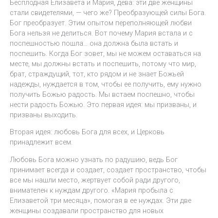
Бесплодная Елизавета и Мария, дева: эти две женщины
стали свидетелями, — чего же? Преобразующей силы Бога.
Бог преобразует. Этим опытом переполняющей любви
Бога нельзя не делиться. Вот почему Мария встала и с
поспешностью пошла… она должна была встать и
поспешить. Когда Бог зовет, мы не можем оставаться на
месте, мы должны встать и поспешить, потому что мир,
брат, страждущий, тот, кто рядом и не знает Божьей
надежды, нуждается в том, чтобы ее получить, ему нужно
получить Божью радость. Мы встаем поспешно, чтобы
нести радость Божью. Это первая идея: мы призваны, и
призваны выходить.
Вторая идея: любовь Бога для всех, и Церковь
принадлежит всем.
Любовь Бога можно узнать по радушию, ведь Бог
принимает всегда и создает, создает пространство, чтобы
все мы нашли место, жертвует собой ради другого,
внимателен к нуждам другого. «Мария пробыла с
Елизаветой три месяца», помогая в ее нуждах. Эти две
женщины создавали пространство для новых