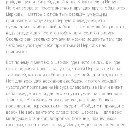
рождающихся жизней, для Иоанна Крестителя и Иисуса.
Но они создают пространство и друг для друга, общаются.
Церковь – матерь с открытым сердцем, умеющим
принимать и получать, в первую очередь тех, кто
нуждается в наибольшей заботе. Церковь – любящая мать,
ведь это дом для тех, кто любим, для тех, кто призван.
Сколько ран, сколько отчаяния можно исцелить там, где
человек чувствует себя принятым! И Церковь нас
принимает.
Вот почему я мечтаю о Церкви, где никто не лишний, где
никто не избыточен. Прошу вас, чтобы Церковь не была
таможней, которая отбирает тех, кто войдет, и тех, кто нет.
Нет: для всех, для всех вход свободен, и потом каждый
чувствует приглашение Иисуса следовать за Ним и видит
себя перед Богом; и для этого пути нужны наставления и
Таинства. Вcпомним Евангелие: когда хозяин банкета
посылает на перекрестки и говорит: «Пойдите и приведите
всех». Не забывайте это слово: всех. Церковь – для всех:
молодых и стариков, здоровых, больных, праведных и
грешных, вот что имел в виду Иисус, — для всех, всех, всех!