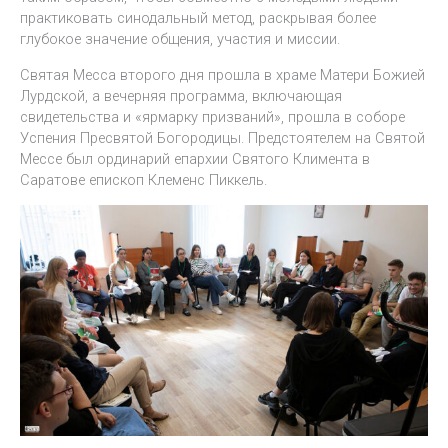
практиковать синодальный метод, раскрывая более
глубокое значение общения, участия и миссии.
Святая Месса второго дня прошла в храме Матери Божией
Лурдской, а вечерняя программа, включающая
свидетельства и «ярмарку призваний», прошла в соборе
Успения Пресвятой Богородицы. Предстоятелем на Святой
Мессе был ординарий епархии Святого Климента в
Саратове епископ Клеменс Пиккель.