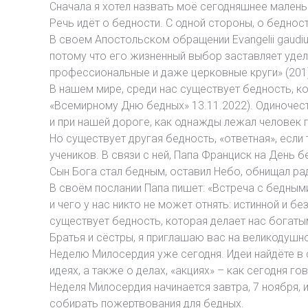
Сначала я хотел назвать моё сегодняшнее маленьк
Речь идёт о бедности. С одной стороны, о бедност
В своем Апостольском обращении Evangelii gaudiu
потому что его жизненный выбор заставляет уде
профессиональные и даже церковные круги» (201)
В нашем мире, среди нас существует бедность, к
«Всемирному Дню бедных» 13.11.2022). Одиночест
и при нашей дороге, как однажды лежал человек п
Но существует другая бедность, «ответная», если
учеников. В связи с ней, Папа Франциск на День б
Сын Бога стал бедным, оставил Небо, обнищал рад
В своём послании Папа пишет: «Встреча с бедными
и чего у нас никто не может отнять: истинной и 
существует бедность, которая делает нас богаты
Братья и сёстры, я приглашаю вас на великодушн
Неделю Милосердия уже сегодня. Идеи найдёте в с
идеях, а также о делах, «акциях» – как сегодня 
Неделя Милосердия начинается завтра, 7 ноября,
собирать пожертвования для бедных.