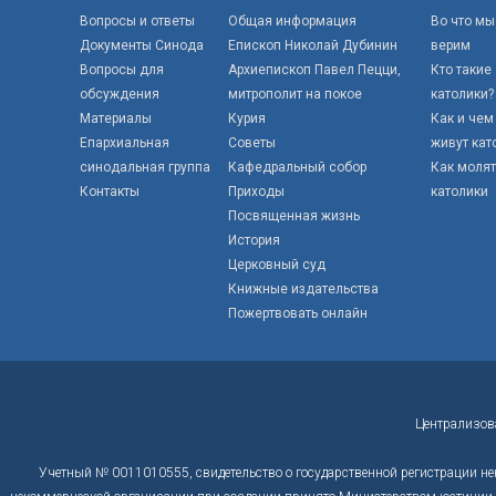
Вопросы и ответы
Общая информация
Во что мы
Документы Синода
Епископ Николай Дубинин
верим
Вопросы для
Архиепископ Павел Пецци,
Кто такие
обсуждения
митрополит на покое
католики?
Материалы
Курия
Как и чем
Епархиальная
Советы
живут кат
синодальная группа
Кафедральный собор
Как моля
Контакты
Приходы
католики
Посвященная жизнь
История
Церковный суд
Книжные издательства
Пожертвовать онлайн
Централизов
Учетный № 0011010555, свидетельство о государственной регистрации не