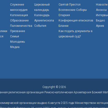
Служение
Церковный
Святой Престол
Новости
милосердия
календарь
Вселенские Соборы
Анонсы
Катехизация
Календарь
Епархия
Интервь
Образование
Архиепископа
Конференция епископов
Видео
Паломничества
События
Бланки
Архив
олики
Призвание
Как подать документы в
тся
Семья
церковный суд?
Молодежь
Медиа
Copyright © 2026
анная религиозная организация Римско-католическая Архиепархия Божией Мат
коммерческой организации выдано 6 августа 2025 года Министерством юстиции 