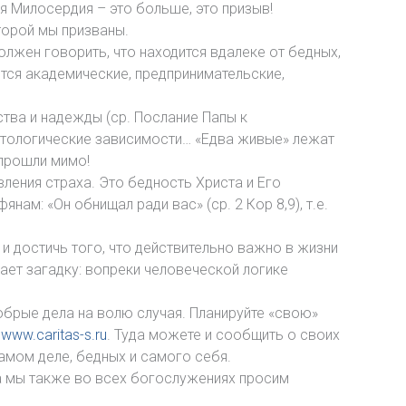
я Милосердия – это больше, это призыв!
оторой мы призваны.
олжен говорить, что находится вдалеке от бедных,
тся академические, предпринимательские,
ства и надежды (ср. Послание Папы к
патологические зависимости… «Едва живые» лежат
 прошли мимо!
ления страха. Это бедность Христа и Его
нам: «Он обнищал ради вас» (ср. 2 Кор 8,9), т.е.
и достичь того, что действительно важно в жизни
шает загадку: вопреки человеческой логике
обрые дела на волю случая. Планируйте «свою»
:
www.caritas-s.ru
. Туда можете и сообщить о своих
самом деле, бедных и самого себя.
да мы также во всех богослужениях просим