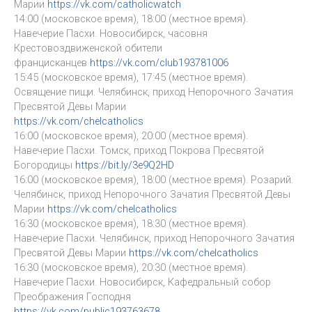
Марии
https://vk.com/catholicwatch
14:00 (московское время), 18:00 (местное время).
Навечерие Пасхи. Новосибирск, часовня
Крестовоздвиженской обители
францисканцев
https://vk.com/club193781006
15:45 (московское время), 17:45 (местное время).
Освящение пищи. Челябинск, приход Непорочного Зачатия
Пресвятой Девы Марии
https://vk.com/chelcatholics
16:00 (московское время), 20:00 (местное время).
Навечерие Пасхи. Томск, приход Покрова Пресвятой
Богородицы
https://bit.ly/3e9Q2HD
16:00 (московское время), 18:00 (местное время). Розарий.
Челябинск, приход Непорочного Зачатия Пресвятой Девы
Марии
https://vk.com/chelcatholics
16:30 (московское время), 18:30 (местное время).
Навечерие Пасхи. Челябинск, приход Непорочного Зачатия
Пресвятой Девы Марии
https://vk.com/chelcatholics
16:30 (московское время), 20:30 (местное время).
Навечерие Пасхи. Новосибирск, Кафедральный собор
Преображения Господня
https://vk.com/public193763678