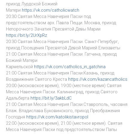
приход Лурдской Божией
Матери
https://vk.com/catholicwatch
20:30 Святая Месса Навечерия Пасхи под
предстоятельством арх. Павла Пецци. Москва, приход
Непорочного Зачатия Пресвятой Девы Марии
https://bit.ly/2UrXpRz
20:30 Святая Месса Навечерия Пасхи. Санкт-Петербург,
приход Посещения Пресвятой Девой Марией Елизаветы
21:00 Святая Месса Навечерия Пасхи. Гатчина, приход
Божией Матери
Кармельской
https://vk.com/catholics_in_gatchina
21:00 Святая Месса Навечерия Пасхи.Казань, приход
Воздвижения Святого Креста
https://vk.com/kazancatholics
20:00 (московское время), 19:00 (местное время) Святая
Месса Навечерия Пасхи. Калининград, приход Святого
Адальберта
https://bit.ly/3akbLdC
21:00 Святая Месса Навечерия Пасхи.Ставрополь, часовня
Блаж. Владислава Буковинского, приход Преображения
Господня
https://vk.com/katolikistavropol
22:00 (московское время), 21:00 (местное время). Святая
Месса Навечерия Пасхи под предстоятельством Папы