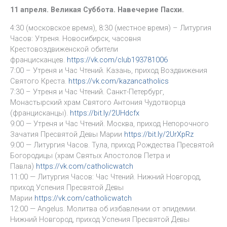
11 апреля. Великая Суббота. Навечерие Пасхи.
4:30 (московское время), 8:30 (местное время) – Литургия
Часов: Утреня. Новосибирск, часовня
Крестовоздвиженской обители
францисканцев.
https://vk.com/club193781006
7:00 – Утреня и Час Чтений. Казань, приход Воздвижения
Святого Креста.
https://vk.com/kazancatholics
7:30 – Утреня и Час Чтений. Санкт-Петербург,
Монастырский храм Святого Антония Чудотворца
(францисканцы).
https://bit.ly/2UHdcfx
9:00 — Утреня и Час Чтений. Москва, приход Непорочного
Зачатия Пресвятой Девы Марии
https://bit.ly/2UrXpRz
9:00 — Литургия Часов. Тула, приход Рождества Пресвятой
Богородицы (храм Святых Апостолов Петра и
Павла)
https://vk.com/catholicwatch
11:00 — Литургия Часов: Час Чтений. Нижний Новгород,
приход Успения Пресвятой Девы
Марии
https://vk.com/catholicwatch
12:00 — Angelus. Молитва об избавлении от эпидемии.
Нижний Новгород, приход Успения Пресвятой Девы