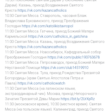
Дарам). Казань, приход Воздвижения Святого
Креста
https://vk.com/kazancatholics
10:30 Святая Месса. Ставрополь, часовня Блаж.
Владислава Буковинского, приход Преображения
Господня
https://vk.com/katolikistavropol
11:00 Святая Месса. Гатчина, приход Божией Матери
Кармельской
https://vk.com/catholics_in_gatchina
11:00 Святая Месса. Казань, приход Воздвижения Святого
Креста
https://vk.com/kazancatholics
11:00 Святая Месса. Новосибирск, Кафедральный собор
Преображения Господня
https://vk.com/public193763678
11:00 Святая Месса. Петрозаводск, приход Божией Матери
Неустанной Помощи
https://vk.com/club14519910
11:00 Святая Месса. Тула, приход Рождества Пресвятой
Богородицы (храм Святых Апостолов Петра и
Павла)
https://vk.com/catholicwatch
11:30 Святая Месса (на латинском языке,
экстраординарный чин). Москва, приход Непорочного
Зачатия Пресвятой Девы Марии
https://bit.ly/2UrXpRz
11:30 (московское время), 10:30 (местное время). Святая
Месса (на польском языке). Калининград, приход Святого