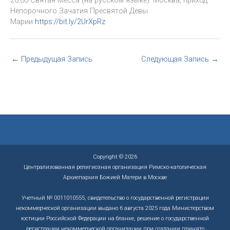
Непорочного Зачатия Пресвятой Девы
Марии
https://bit.ly/2UrXpRz
←
Предыдущая Запись
Следующая Запись
→
Copyright © 2026
Централизованная религиозная организация Римско-католическая
Архиепархия Божией Матери в Москве
Учетный № 0011010555, свидетельство о государственной регистрации
некоммерческой организации выдано 6 августа 2025 года Министерством
юстиции Российской Федерации на бланке, решение о государственной
регистрации некоммерческой организации при создании принято