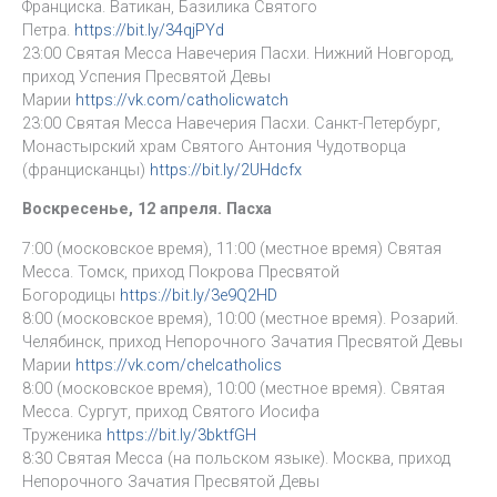
Франциска. Ватикан, Базилика Святого
Петра.
https://bit.ly/34qjPYd
23:00 Святая Месса Навечерия Пасхи. Нижний Новгород,
приход Успения Пресвятой Девы
Марии
https://vk.com/catholicwatch
23:00 Святая Месса Навечерия Пасхи. Санкт-Петербург,
Монастырский храм Святого Антония Чудотворца
(францисканцы)
https://bit.ly/2UHdcfx
Воскресенье, 12 апреля. Пасха
7:00 (московское время), 11:00 (местное время) Святая
Месса. Томск, приход Покрова Пресвятой
Богородицы
https://bit.ly/3e9Q2HD
8:00 (московское время), 10:00 (местное время). Розарий.
Челябинск, приход Непорочного Зачатия Пресвятой Девы
Марии
https://vk.com/chelcatholics
8:00 (московское время), 10:00 (местное время). Святая
Месса. Сургут, приход Святого Иосифа
Труженика
https://bit.ly/3bktfGH
8:30 Святая Месса (на польском языке). Москва, приход
Непорочного Зачатия Пресвятой Девы