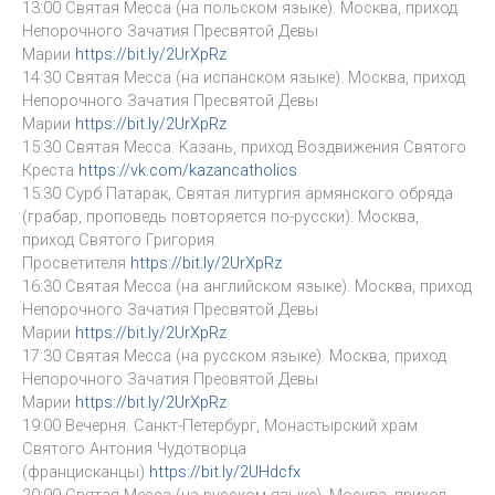
13:00 Святая Месса (на польском языке). Москва, приход
Непорочного Зачатия Пресвятой Девы
Марии
https://bit.ly/2UrXpRz
14:30 Святая Месса (на испанском языке). Москва, приход
Непорочного Зачатия Пресвятой Девы
Марии
https://bit.ly/2UrXpRz
15:30 Святая Месса. Казань, приход Воздвижения Святого
Креста
https://vk.com/kazancatholics
15:30 Сурб Патарак, Святая литургия армянского обряда
(грабар, проповедь повторяется по-русски). Москва,
приход Святого Григория
Просветителя
https://bit.ly/2UrXpRz
16:30 Святая Месса (на английском языке). Москва, приход
Непорочного Зачатия Пресвятой Девы
Марии
https://bit.ly/2UrXpRz
17:30 Святая Месса (на русском языке). Москва, приход
Непорочного Зачатия Пресвятой Девы
Марии
https://bit.ly/2UrXpRz
19:00 Вечерня. Санкт-Петербург, Монастырский храм
Святого Антония Чудотворца
(францисканцы)
https://bit.ly/2UHdcfx
20:00 Святая Месса (на русском языке). Москва, приход