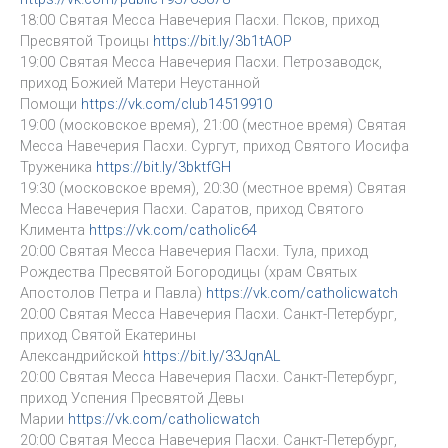
18:00 Святая Месса Навечерия Пасхи. Псков, приход
Пресвятой Троицы
https://bit.ly/3b1tAOP
19:00 Святая Месса Навечерия Пасхи. Петрозаводск,
приход Божией Матери Неустанной
Помощи
https://vk.com/club14519910
19:00 (московское время), 21:00 (местное время) Святая
Месса Навечерия Пасхи. Сургут, приход Святого Иосифа
Труженика
https://bit.ly/3bktfGH
19:30 (московское время), 20:30 (местное время) Святая
Месса Навечерия Пасхи. Саратов, приход Святого
Климента
https://vk.com/catholic64
20:00 Святая Месса Навечерия Пасхи. Тула, приход
Рождества Пресвятой Богородицы (храм Святых
Апостолов Петра и Павла)
https://vk.com/catholicwatch
20:00 Святая Месса Навечерия Пасхи. Санкт-Петербург,
приход Святой Екатерины
Александрийской
https://bit.ly/33JqnAL
20:00 Святая Месса Навечерия Пасхи. Санкт-Петербург,
приход Успения Пресвятой Девы
Марии
https://vk.com/catholicwatch
20:00 Святая Месса Навечерия Пасхи. Санкт-Петербург,