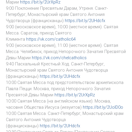
Марии
https://bit.ly/2UrXpRz
9:00 Поклонение Пресвятым Дарам, Утреня. Санкт-
Петербург, Монастырский храм Святого Антония
Чудотворца (францисканцы)
https://bit.ly/2UHdcfx
9:00 (московское время), 10:00 (местное время). Святая
Месса. Саратов, приход Святого
Климента
https://vk.com/catholic64
9:00 (московское время), 11:00 (местное время). Святая
Месса. Челябинск, приход Непорочного Зачатия Пресвятой
Девы Марии
https://vk.com/chelcatholics
9:40 Пасхальный Крестный Ход. Санкт-Петербург,
Монастырский храм Святого Антония Чудотворца
(францисканцы)
https://bit.ly/2UHdcfx
10:00 Святая Месса под предстоятельством архиепископа
Павла Пецци. Москва, приход Непорочного Зачатия
Пресвятой Девы Марии
https://bit.ly/2UrXpRz
10:00 Святая Месса (на английском языке). Москва,
часовня Общества Иисуса (иезуитов)
https://bit.ly/2UolD0o
10:00 Святая Месса. Санкт-Петербург, Монастырский храм
Святого Антония Чудотворца
(францисканцы)
https://bit.ly/2UHdcfx
10:30 Поклонение Святым Дарам (Поклонение Святая