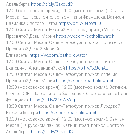
Адальберта
https://bit.ly/3akbLdC
12:00 (московское время), 11:00 (местное время). Святая
Месса под предстоятельством Папы Франциска. Ватикан,
Базилика Святого Петра
https://bit.ly/34oWFl0
12:00 Святая Месса. Нижний Новгород, приход Успения
Пресвятой Девы Марии
https://vk.com/catholicwatch
12:00 Святая Месса. Санкт-Петербург, приход Посещения
Пресвятой Девой Марией
Елизаветы
https://vk.com/catholicwatch
12:00 Святая Месса. Санкт-Петербург, приход Святой
Екатерины Александрийской
https://bit.ly/33JqnAL
12:00 Святая Месса. Санкт-Петербург, приход Успения
Пресвятой Девы Марии
https://vk.com/catholicwatch
13:00 (московское время), 12:00 (местное время). Ватикан.
URBI et ORBI. Пасхальное обращение и благословение Папы
Франциска.
https://bit.ly/34oWMgq
13:00 Святая Месса. Санкт-Петербург, приход Лурдской
Божией Матери
https://vk.com/catholicwatch
13:00 (московское время), 12:00 (местное время). Святая
Месса (на русском языке). Калининград, приход Святого
Адальберта
https://bit.ly/3akbLdC