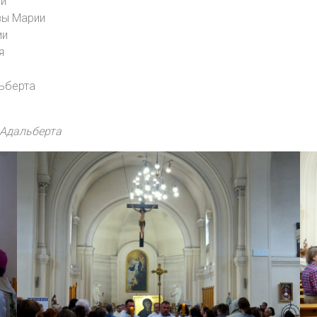
ри
вы Марии
ии
я
льберта
 Адальберта