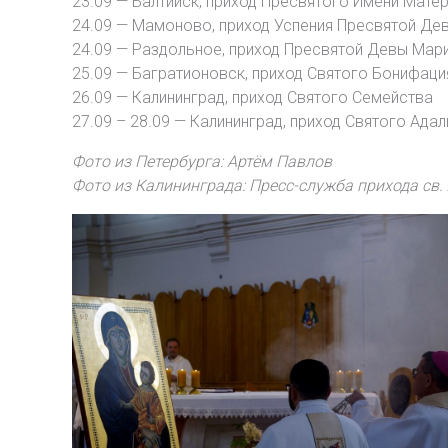
23.09 — Балтийск, приход Пресвятого Имени Мате
24.09 — Мамоново, приход Успения Пресвятой Де
24.09 — Раздольное, приход Пресвятой Девы Мар
25.09 — Багратионовск, приход Святого Бонифаци
26.09 — Калининград, приход Святого Семейства
27.09 – 28.09 — Калининград, приход Святого Ада
Фото из Петербурга: Артём Павлов
Фото из Калининграда: Пресс-служба прихода св.