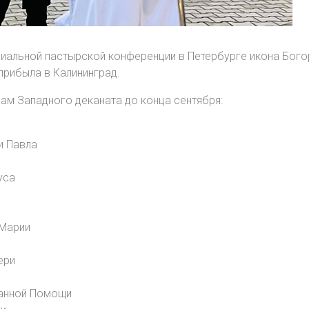
иальной пастырской конференции в Петербурге икона Богор
прибыла в Калининград.
ам Западного деканата до конца сентября:
и Павла
уса
 Марии
ери
танной Помощи