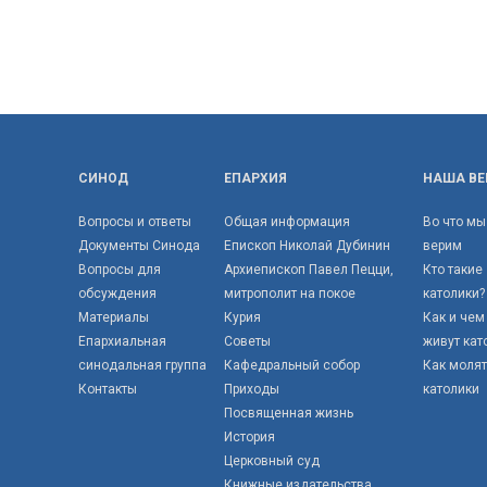
СИНОД
ЕПАРХИЯ
НАША ВЕ
Вопросы и ответы
Общая информация
Во что мы
Документы Синода
Епископ Николай Дубинин
верим
Вопросы для
Архиепископ Павел Пецци,
Кто такие
обсуждения
митрополит на покое
католики?
Материалы
Курия
Как и чем
Епархиальная
Советы
живут кат
синодальная группа
Кафедральный собор
Как моля
Контакты
Приходы
католики
Посвященная жизнь
История
Церковный суд
Книжные издательства