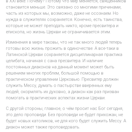
в XXI веке. Почему? Потому что мир меняется, священников
становится меньше. Это связано со многими причинами,
часть из которых мы, возможно, даже не осознаем. Но
нужда в служителях сохраняется. Конечно, есть таинства,
которые не может преподать никто, кроме пресвитера и
епископа, но жизнь Церкви не ограничивается этим.
Изменения в мире таковы, что не так много людей теперь
готовы всю жизнь прожить в одиночестве. А все-таки в
Латинской Церкви сохраняется дисциплинарная практика
целибата, начиная с сана пресвитера. И наличие
постоянных диаконов на данный момент может быть
решением многих проблем, большой помощью в
практическом управлении Церковью. Пресвитер должен
служить Мессу, думать о пастырстве вверенных ему
людей, окормлять их духовно, а диакон как раз призван
помогать в практических аспектах жизни Церкви.
С другой стороны, главное, о чём просит нас Бог сегодня,
это дело проповеди. Без проповеди не будет прихожан, не
будет новых католиков, не для кого будет служить Мессу. А
диакон может также проповедовать.