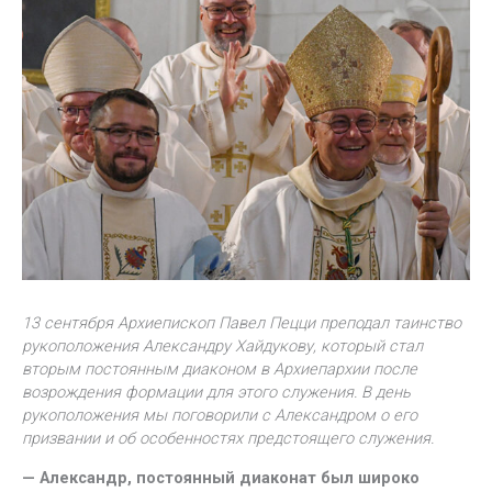
13 сентября Архиепископ Павел Пецци преподал таинство
рукоположения Александру Хайдукову, который стал
вторым постоянным диаконом в Архиепархии после
возрождения формации для этого служения. В день
рукоположения мы поговорили с Александром о его
призвании и об особенностях предстоящего служения.
— Александр, постоянный диаконат был широко