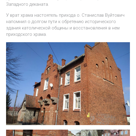
Западного деканата.
У врат храма настоятель прихода о. Станислав Вуйтович
напомнил о долгом пути к обретению исторического
здания католической общины и восстановления в нем
приходского храма.