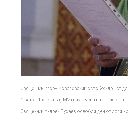
Cвященник Игорь Ковалевский освобожден от долж
С. Анна Дрогоань (FMM) назначена на должность 
Священник Андрей Пухаев освобожден от должност