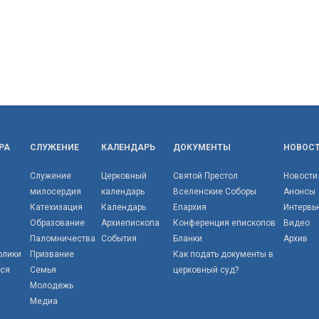
РА
СЛУЖЕНИЕ
КАЛЕНДАРЬ
ДОКУМЕНТЫ
НОВОС
Служение
Церковный
Святой Престол
Новости
милосердия
календарь
Вселенские Соборы
Анонсы
Катехизация
Календарь
Епархия
Интервь
Образование
Архиепископа
Конференция епископов
Видео
Паломничества
События
Бланки
Архив
олики
Призвание
Как подать документы в
тся
Семья
церковный суд?
Молодежь
Медиа