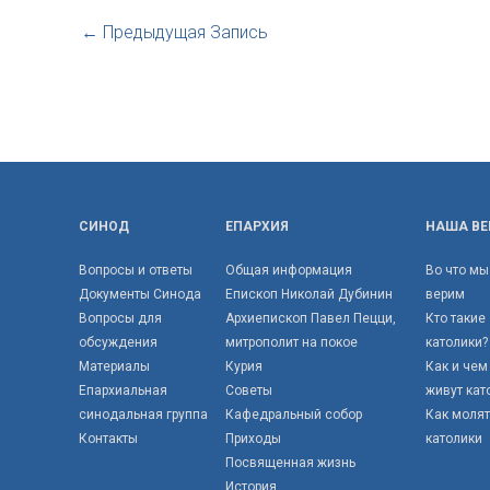
←
Предыдущая Запись
СИНОД
ЕПАРХИЯ
НАША ВЕ
Вопросы и ответы
Общая информация
Во что мы
Документы Синода
Епископ Николай Дубинин
верим
Вопросы для
Архиепископ Павел Пецци,
Кто такие
обсуждения
митрополит на покое
католики?
Материалы
Курия
Как и чем
Епархиальная
Советы
живут кат
синодальная группа
Кафедральный собор
Как моля
Контакты
Приходы
католики
Посвященная жизнь
История