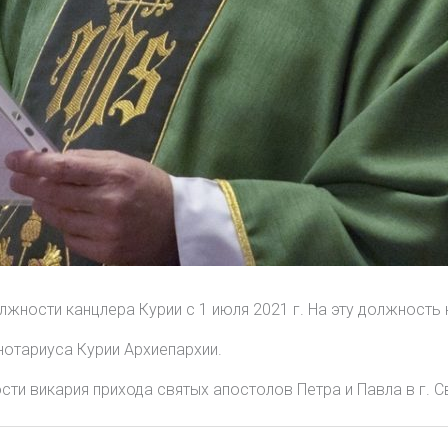
ности канцлера Курии с 1 июля 2021 г. На эту должность 
нотариуса Курии Архиепархии.
и викария прихода святых апостолов Петра и Павла в г. С