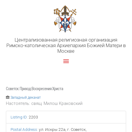
Перейти
к
содержимому
Централизованная религиозная организация
Римско-католическая Архиепархия Божией Матери в
Москве
Главное
меню
Советск: Приход Воскресения Христа
Западный деканат
Настоятель: свящ. Милош Краковский
Listing ID
:
2203
Postal Address
:
ул. Искры 22а, г. Советск,