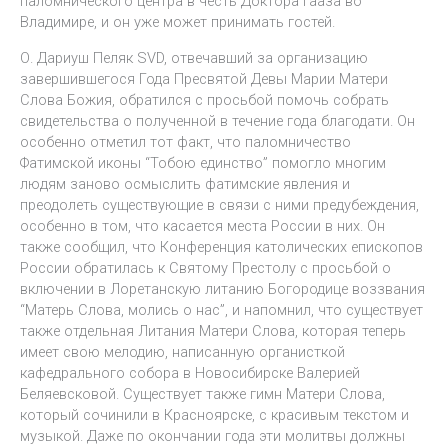
паломнического центра в честь Доктора Гааза во
Владимире, и он уже может принимать гостей.
О. Дариуш Пеляк SVD, отвечавший за организацию
завершившегося Года Пресвятой Девы Марии Матери
Слова Божия, обратился с просьбой помочь собрать
свидетельства о полученной в течение года благодати. Он
особенно отметил тот факт, что паломничество
Фатимской иконы “Тобою единство” помогло многим
людям заново осмыслить фатимские явления и
преодолеть существующие в связи с ними предубеждения,
особенно в том, что касается места России в них. Он
также сообщил, что Конференция католических епископов
России обратилась к Святому Престолу с просьбой о
включении в Лоретанскую литанию Богородице воззвания
“Матерь Слова, молись о нас”, и напомнил, что существует
также отдельная Литания Матери Слова, которая теперь
имеет свою мелодию, написанную органисткой
кафедрального собора в Новосибирске Валерией
Беляевсковой. Существует также гимн Матери Слова,
который сочинили в Красноярске, с красивым текстом и
музыкой. Даже по окончании года эти молитвы должны