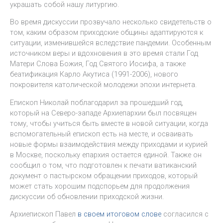
украшать собой нашу литургию.
Во время дискуссии прозвучало несколько свидетельств о
том, каким образом приходские общины адаптируются к
ситуации, изменившейся вследствие пандемии. Особенным
источником веры и вдохновения в это время стали Год
Матери Слова Божия, Год Святого Иосифа, а также
беатификация Карло Акутиса (1991-2006), нового
покровителя католической молодежи эпохи интернета.
Епископ Николай поблагодарил за прошедший год,
который на Северо-западе Архиепархии был посвящен
тому, чтобы учиться быть вместе в новой ситуации, когда
вспомогательный епископ есть на месте, и осваивать
новые формы взаимодействия между приходами и курией
в Москве, поскольку епархия остается единой. Также он
сообщил о том, что подготовлен к печати ватиканский
документ о пастырском обращении приходов, который
может стать хорошим подспорьем для продолжения
дискуссии об обновлении приходской жизни.
Архиепископ Павел
в своем итоговом слове
согласился с