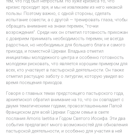
тем, что год был непростым. Но хуже кризиса то, что
кризис проходит зря, и мы не извлекаем из него никакой
пользы. Поэтому важно, с одной стороны, сделать
испытание совести, а с другой — тренировать глаза, чтобы
обращать внимание на знаки перемен, “точки
возрождения”. Среди них он отметил готовность прихожан
с доверием принимать необходимость перемен, не всегда
радостных, но необходимых для большего блага и самого
прихода, и поместной Церкви. Владыка отметил
инициативы молодежного центра и особенно готовность
молодежи рисковать, что является хорошим примером для
всех, кто участвует в пастырской деятельности. Он также
отметил растущую заботу о литургии, которую увидел во
время посещения приходов.
Говоря о главных темах предстоящего пастырского года,
архиепископ обратил внимание на то, что он совпадает с
двумя тематическими годами, провозглашенными Папой
Франциском для всей Церкви: Годом семьи в свете
послания Amoris laetitia и Годом Святого Иосифа. Эти два
события предлагают много возможностей для обновления
пастырской деятельности, и особенно для участия в ней