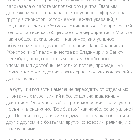
рассказала о работе молодежного центра. Главным
достижением она назвала то, что удалось сформировать
группу активистов, которые уже не ждут указаний, а
предлагают свои собственные инициативы. За прошедший
год состоялись как общегородские мероприятия в Москве,
так и общеепархиальные — например, виртуальное
обсуждение “молодежного” послания Папы Франциска
“Христос жив”, паломничества во Владимир и в Санкт-
Петербург, поход по горным тропам. Особенного
упоминания достойны несколько встреч, проведенных
совместно с молодежью других христианских конфессий и
других религий.
На будущий год есть намерение переходить от отдельных
спонтанных мероприятий к более целенаправленным
действиям. “Виртуальные” встречи молодежи планируется
посвятить энциклике “Все братья” как наиболее актуальной
для Церкви сегодня, и вместе думать о том, как общаться
друг с другом и с братьями других конфессий, религий, и с
неверующими.
Были критические замечания, что молодежный центр